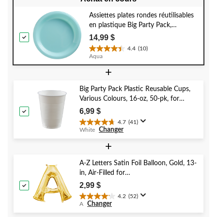
Assiettes plates rondes réutilisables
en plastique Big Party Pack,
couleurs variées, 10 po, paq. 50,
14,99 $
pour Noël, Action de grâces,
4.4
(10)
4.4
réveillon, fête d'anniversaire
Aqua
étoile(s)
+
sur
5.
10
Big Party Pack Plastic Reusable Cups,
évaluations
Various Colours, 16-oz, 50-pk, for
Christmas/Thanksgiving/New Year's
6,99 $
Eve/Birthday Party
4.7
(41)
4.7
Changer
White
étoile(s)
sur
+
5.
41
A-Z Letters Satin Foil Balloon, Gold, 13-
évaluations
in, Air-Filled for
Birthday/Graduation/Baby
2,99 $
Shower/Wedding
4.2
(52)
4.2
Changer
A
étoile(s)