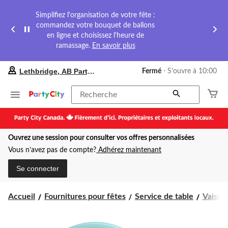
Simplifiez l'organisation de votre fête :
commandez votre bouquet de ballons
en ligne et choisissez l'heure de
ramassage.
En savoir plus
votre
Lethbridge, AB Party City
Fermé
⋅ S’ouvre à 10:00
magasin
préféré
est
Recherche
Lethbridge,
AB
Party
City,
Ouvrez une session pour consulter vos offres personnalisées
courament
Fermé,
Vous n’avez pas de compte?
Adhérez maintenant
S’ouvre
à
Se connecter
à
10:00
cliquer
Accueil
Fournitures pour fêtes
Service de table
Vaissel
pour
changer