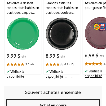
Assiettes à dessert
Grandes assiettes
Assiettes en p
rondes réutilisables en
rondes réutilisables en
pour grosse fê
plastique, paq. de
plastique, couleurs
fête, couleurs variées,
variées, 10 po, paq.
7 po, paq. 50, pour
20, pour Noël, Action
fête
de grâce, réveillon,
d'anniversaire/remise
fête d'anniversaire
de diplômes
6,99 $
9,99 $
8,99 $
et+
et+
et+
5
5.0
(4)
4.1
(15)
5.0
5.0
4.1
étoile(s)
étoile(s)
étoile(s)
Vérifiez la
Vérifiez la
Vérifiez la
sur
sur
sur
disponibilité
disponibilité
disponibilité
5.
5.
5.
3
4
15
évaluations
évaluations
évaluations
Souvent achetés ensemble
Achat en cours