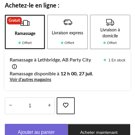
Achetez-le en ligne :
Gratuit
Livraison à
Livraison express
Ramassage
domicile
Offert
Offert
Offert
Ramassage à Lethbridge, AB Party City
1 En stock
Ramassage disponible à
12 h 00, 27 juil.
Voir d'autres magasins
Quantité
mise
à
Ajouter au panier
Acheter maintenant
jour