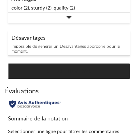
color (2),
sturdy (2),
quality (2)
Désavantages
Impossible de générer un Désavantages approprié pour le
moment.
SEE ALL REVIEWS
Click
to
go
Évaluations
to
all
reviews
Sommaire de la notation
Sélectionner une ligne pour filtrer les commentaires