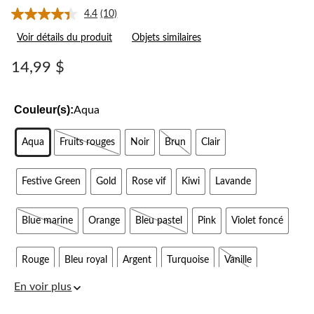
4.4
(10)
Lire
les
Voir détails du produit
Objets similaires
10
commentaires.
Lien
14,99 $
vers
la
même
page.
Couleur(s):
Aqua
Aqua
Fruits rouges
Noir
Brun
Clair
Festive Green
Gold
Rose vif
Kiwi
Lavande
Blue marine
Orange
Bleu pastel
Pink
Violet foncé
Rouge
Bleu royal
Argent
Turquoise
Vanille
En voir plus
White
Jaune