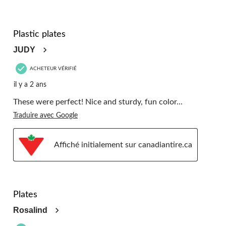
5 étoile(s) sur 5.
Plastic plates
JUDY
ACHETEUR VÉRIFIÉ
il y a 2 ans
These were perfect! Nice and sturdy, fun color...
Traduire avec Google
Affiché initialement sur canadiantire.ca
5 étoile(s) sur 5.
Plates
Rosalind