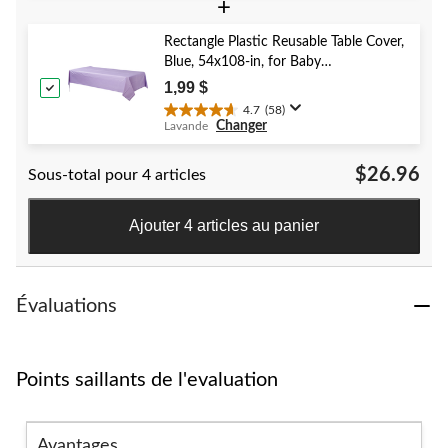
sur
+
5.
52
Rectangle Plastic Reusable Table Cover,
évaluations
Blue, 54x108-in, for Baby
Shower/Hanukkah/Birthday Party
1,99 $
4.7
(58)
4.7
Changer
Lavande
étoile(s)
sur
$26.96
Sous-total pour 4 articles
5.
58
évaluations
Ajouter 4 articles au panier
Évaluations
Points saillants de l'evaluation
Avantages