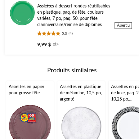
évaluations
Assiettes à dessert rondes réutilisables
en plastique, paq. de fête, couleurs
variées, 7 po, paq. 50, pour fête
d'anniversaire/remise de diplômes
Aperçu
5.0
(4)
5.0
étoile(s)
9,99 $
et+
sur
5.
4
évaluations
Produits similaires
Assiettes en papier
Assiettes en plastique
Assiettes en p
pour grosse fête
de mélamine, 10,5 po,
de luxe, paq. 2
argenté
10,25 po,
argenté/noir