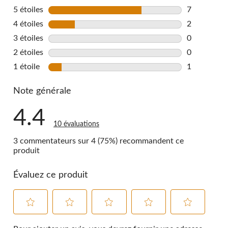
5 étoiles
étoiles
7
7 commentai
4 étoiles
étoiles
2
2 commentai
3 étoiles
étoiles
0
0 commentai
2 étoiles
étoiles
0
0 commentai
1 étoile
étoiles
1
1 commentai
Note générale
4.4
10 évaluations
3 commentateurs sur 4 (75%) recommandent ce
produit
Évaluez ce produit
Sélectionnez
Sélectionnez
Sélectionnez
Sélectionnez
Sélectionnez