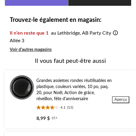
à
1
Trouvez-le également en magasin:
Il n’en reste que 1
au Lethbridge, AB Party City
Allée 3
Voir d'autres magasins
Il vous faut peut-être aussi
Grandes assiettes rondes réutilisables en
plastique, couleurs variées, 10 po, paq.
20, pour Noël, Action de grâce,
réveillon, fête d'anniversaire
Aperçu
4.1
(15)
4.1
étoile(s)
8,99 $
et+
sur
5.
15