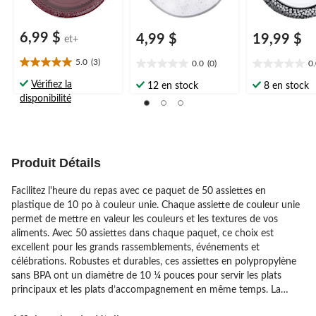
6,99 $
4,99 $
19,99 $
et+
5.0
(3)
0.0
(0)
0
5.0
0.0
0.0
étoile(s)
étoile(s)
étoile(s)
Vérifiez la
12 en stock
8 en stock
sur
sur
sur
disponibilité
5.
5.
5.
3
évaluations
Produit Détails
Facilitez l'heure du repas avec ce paquet de 50 assiettes en
plastique de 10 po à couleur unie. Chaque assiette de couleur unie
permet de mettre en valeur les couleurs et les textures de vos
aliments. Avec 50 assiettes dans chaque paquet, ce choix est
excellent pour les grands rassemblements, événements et
célébrations. Robustes et durables, ces assiettes en polypropylène
sans BPA ont un diamètre de 10 ¼ pouces pour servir les plats
principaux et les plats d’accompagnement en même temps. La
surface non poreuse des assiettes résiste aux taches et se nettoie