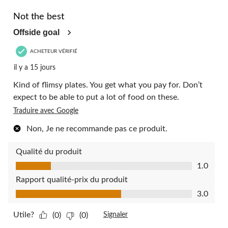
1 étoile(s) sur 5.
Not the best
Offside goal
ACHETEUR VÉRIFIÉ
il y a 15 jours
Kind of flimsy plates. You get what you pay for. Don’t
expect to be able to put a lot of food on these.
Traduire avec Google
Non, Je ne recommande pas ce produit.
Qualité du produit
Qualité du produit, 1.0 sur 5
1.0
Rapport qualité-prix du produit
Rapport qualité-prix du produit, 3.0 sur 5
3.0
Utile?
(0)
(0)
Signaler