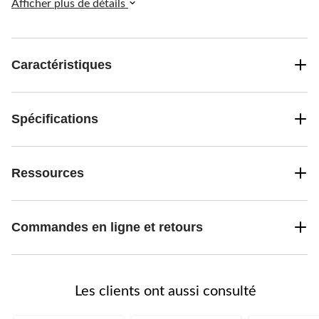
facilement. Polyvalentes et jetables, ces assiettes sont idéales pour
Afficher plus de détails
les buffets décontractés, les pique-niques, les repas-partage et une
utilisation quotidienne.
Caractéristiques
Spécifications
Ressources
Commandes en ligne et retours
Les clients ont aussi consulté