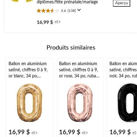
diplômes/fête prénatale/mariage
Aperçu
3.6
(138)
3.6
étoile(s)
16,99 $
et+
sur
5.
138
évaluations
Produits similaires
Ballon en aluminium
Ballon en aluminium
Ballon en alu
satiné, chiffres 0 à 9,
satiné, chiffres 0 à 9,
satiné, chiffres
or blanc, 34 po,
or rose, 34 po, ruban
noir, 34 po, ru
gonflement à l'hélium
et gonflage hélium
gonflage héli
et ruban inclus,
compris,
compris,
anniversaire/remise
anniversaire/remise
anniversaire/r
de diplômes/jour de
de diplômes/jour de
de diplômes/j
l'An
l'An
l'An
16,99 $
16,99 $
16,99 $
et+
et+
et