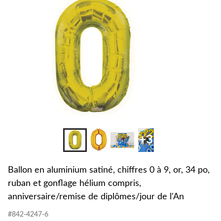
chiff
0
à
9,
or,
34
po,
ruba
et
gonfl
héli
comp
anniv
de
dipl
+3
de
l'An
Ballon en aluminium satiné, chiffres 0 à 9, or, 34 po,
ruban et gonflage hélium compris,
anniversaire/remise de diplômes/jour de l'An
#842-4247-6