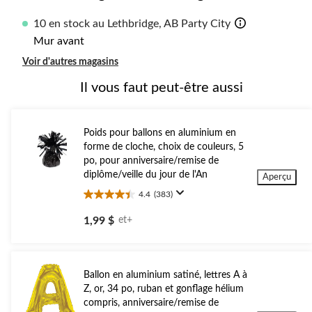
10 en stock au Lethbridge, AB Party City
Mur avant
Voir d'autres magasins
Il vous faut peut-être aussi
Poids pour ballons en aluminium en
forme de cloche, choix de couleurs, 5
po, pour anniversaire/remise de
diplôme/veille du jour de l'An
Aperçu
4.4
(383)
4.4
étoile(s)
1,99 $
et+
sur
5.
383
évaluations
Ballon en aluminium satiné, lettres A à
Z, or, 34 po, ruban et gonflage hélium
compris, anniversaire/remise de