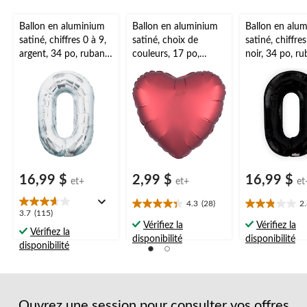
Ballon en aluminium
Ballon en aluminium
Ballon en alu
satiné, chiffres 0 à 9,
satiné, choix de
satiné, chiffres
argent, 34 po, ruban
couleurs, 17 po,
noir, 34 po, ru
et gonflage hélium
coeur, gonflage
gonflage héli
compris,
hélium compris, pour
compris,
anniversaire/remise
anniversaire/Saint-
anniversaire/r
de diplômes/jour de
Valentin/occasion
de diplômes/j
l'An
spéciale
l'An
16,99 $
2,99 $
16,99 $
et+
et+
et
4.3
(28)
2
4.3
2.8
3.7
3.7
(115)
étoile(s)
étoile(s)
Vérifiez la
Vérifiez la
étoile(s)
Vérifiez la
sur
sur
disponibilité
disponibilité
sur
disponibilité
5.
5.
5.
28
28
115
évaluations
évaluations
évaluations
Ouvrez une session pour consulter vos offres