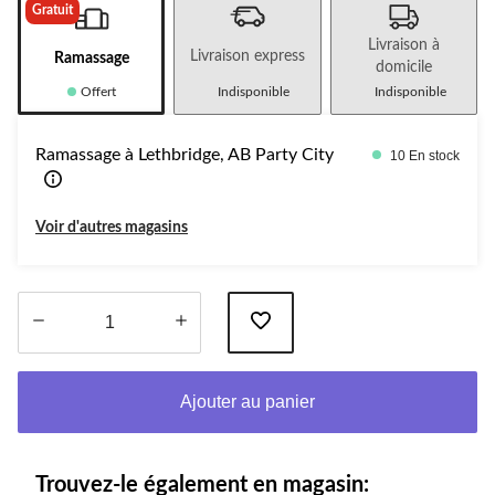
Gratuit
Livraison à
Livraison express
Ramassage
domicile
Offert
Indisponible
Indisponible
Ramassage à Lethbridge, AB Party City
10 En stock
Voir d'autres magasins
Quantité
mise
Ajouter au panier
à
jour
à
1
Trouvez-le également en magasin: