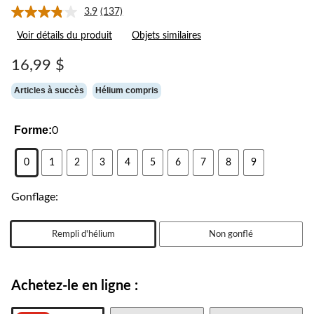
3.9
(137)
Lire
les
Voir détails du produit
Objets similaires
137
commentaires.
Lien
16,99 $
vers
la
Articles à succès
Hélium compris
même
page.
Forme:
0
0
1
2
3
4
5
6
7
8
9
Gonflage:
Rempli d'hélium
Non gonflé
Achetez-le en ligne :