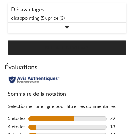
Désavantages
disappointing (5),
price (3)
SEE ALL REVIEWS
Click
to
go
Évaluations
to
all
reviews
Sommaire de la notation
Sélectionner une ligne pour filtrer les commentaires
5 étoiles
étoiles
79
79 commenta
4 étoiles
étoiles
13
13 commenta