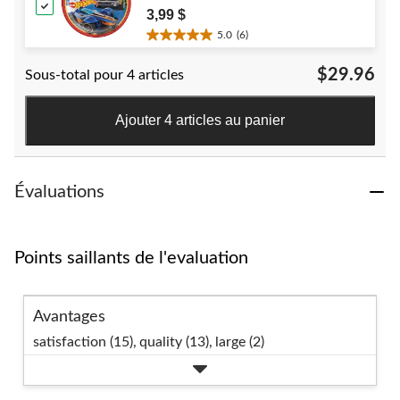
for Birthday Party
3,99 $
5.0
(6)
5.0
étoile(s)
$29.96
Sous-total pour 4 articles
sur
5.
6
Ajouter 4 articles au panier
évaluations
Évaluations
Points saillants de l'evaluation
Avantages
satisfaction (15),
quality (13),
large (2)