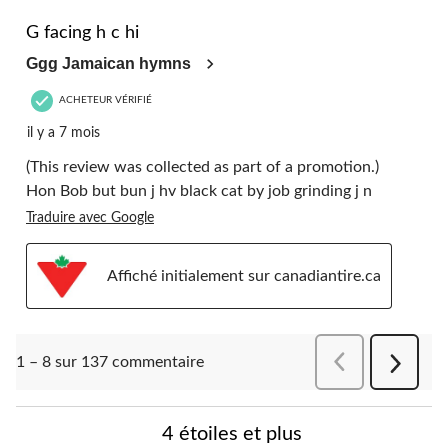
5 étoile(s) sur 5.
G facing h c hi
Ggg Jamaican hymns
ACHETEUR VÉRIFIÉ
il y a 7 mois
(This review was collected as part of a promotion.)
Hon Bob but bun j hv black cat by job grinding j n
Traduire avec Google
Affiché initialement sur canadiantire.ca
Précédentcomment
1 – 8 sur 137 commentaire
Suivant
comment
4 étoiles et plus