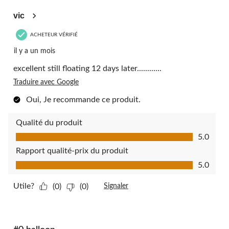
137
5 étoile(s) sur 5.
commentaire.
vic
ACHETEUR VÉRIFIÉ
il y a un mois
excellent still floating 12 days later............
Traduire avec Google
Oui, Je recommande ce produit.
Qualité du produit
Qualité du produit, 5.0 sur 5
5.0
Rapport qualité-prix du produit
Rapport qualité-prix du produit, 5.0 sur 5
5.0
Utile?
(0)
(0)
Signaler
5 étoile(s) sur 5.