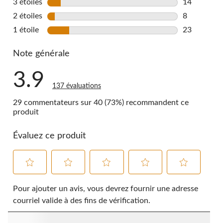
3 étoiles
étoiles
14
14 commenta
2 étoiles
étoiles
8
8 commentai
1 étoile
étoiles
23
23 commenta
Note générale
3.9
137 évaluations
29 commentateurs sur 40 (73%) recommandent ce
produit
Évaluez ce produit
Sélectionnez
Sélectionnez
Sélectionnez
Sélectionnez
Sélectionnez
pour
pour
pour
pour
pour
Pour ajouter un avis, vous devrez fournir une adresse
évaluer
évaluer
évaluer
évaluer
évaluer
courriel valide à des fins de vérification.
l'article
l'article
l'article
l'article
l'article
à
à
à
à
à