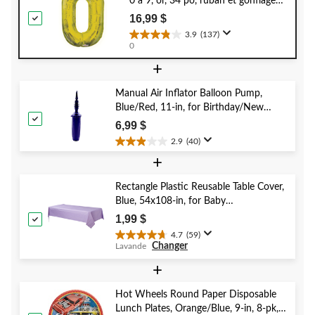
0 à 9, or, 34 po, ruban et gonflage
hélium compris, anniversaire/remise
16,99 $
de diplômes/jour de l'An
3.9
(137)
3.9
0
étoile(s)
+
sur
5.
137
Manual Air Inflator Balloon Pump,
évaluations
Blue/Red, 11-in, for Birthday/New
Year's Eve/Graduation/Baby
6,99 $
Shower/Wedding/Halloween
2.9
(40)
2.9
+
étoile(s)
sur
5.
Rectangle Plastic Reusable Table Cover,
40
Blue, 54x108-in, for Baby
évaluations
Shower/Hanukkah/Birthday Party
1,99 $
4.7
(59)
4.7
Changer
Lavande
étoile(s)
sur
+
5.
59
Hot Wheels Round Paper Disposable
évaluations
Lunch Plates, Orange/Blue, 9-in, 8-pk,