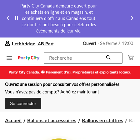
Party City Canada demeure ouvert pour
les achats en ligne et en magasin, et
continuera d’offrir aux Canadiens tout
ce dont ils ont besoin pour célébrer les
événements de leur vie.
votre
Lethbridge, AB Party City
Ouvert
⋅ Se ferme à 19:00
magasin
préféré
est
Recherche
Lethbridge,
AB
Party
City,
Ouvrez une session pour consulter vos offres personnalisées
courament
Ouvert,
Vous n’avez pas de compte?
Adhérez maintenant
Se
ferme
Se connecter
à
à
19:00
Ballo
Accueil
Ballons et accessoires
Ballons en chiffres
Ballo
cliquer
en
pour
alum
changer
satin