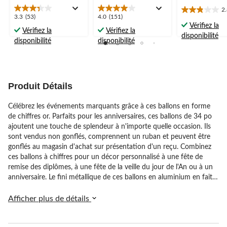
2
2.8
3.3
4.0
3.3
(53)
4.0
(151)
étoile(s)
Vérifiez la
étoile(s)
étoile(s)
Vérifiez la
Vérifiez la
sur
disponibilité
sur
sur
disponibilité
disponibilité
5.
5.
5.
28
53
151
évaluations
évaluations
évaluations
Produit Détails
Célébrez les événements marquants grâce à ces ballons en forme
de chiffres or. Parfaits pour les anniversaires, ces ballons de 34 po
ajoutent une touche de splendeur à n'importe quelle occasion. Ils
sont vendus non gonflés, comprennent un ruban et peuvent être
gonflés au magasin d'achat sur présentation d'un reçu. Combinez
ces ballons à chiffres pour un décor personnalisé à une fête de
remise des diplômes, à une fête de la veille du jour de l'An ou à un
anniversaire. Le fini métallique de ces ballons en aluminium en fait
une caractéristique remarquable sur n'importe quel arrière-plan de
cabine photo. Faits d'aluminium, ces ballons sont auto-scellants et
Afficher plus de détails
réutilisables. Veuillez noter que les ballons arrivent non gonflés.