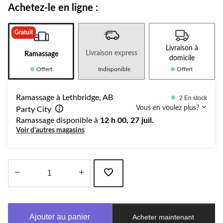
Achetez-le en ligne :
Gratuit
Livraison à
Livraison express
Ramassage
domicile
Offert
Indisponible
Offert
Ramassage à Lethbridge, AB
2 En stock
Vous en voulez plus?
Party City
Ramassage disponible à
12 h 00, 27 juil.
Voir d'autres magasins
Quantité
mise
à
Ajouter au panier
Acheter maintenant
jour