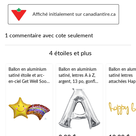
Affiché initialement sur canadiantire.ca
1 commentaire avec cote seulement
4 étoiles et plus
Ballon en aluminium
Ballon en aluminium
Ballon en alu
satiné étoile et arc-
satiné, lettres A à Z,
satiné lettres
en-ciel Get Well Soon,
argent, 13 po, gonflé
attachées Hap
jaune/multicolore, 27
d'air, pour
Day, choix de
po, ruban et gonflage
anniversaire/remise
couleurs, 39x3
hélium compris
de diplômes/fête
gonflé d'air, p
prénatale/mariage
d'anniversaire