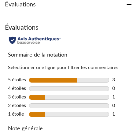
Évaluations
Évaluations
Sommaire de la notation
Sélectionner une ligne pour filtrer les commentaires
5 étoiles
étoiles
3
3 commentai
4 étoiles
étoiles
0
0 commentai
3 étoiles
étoiles
1
1 commentai
2 étoiles
étoiles
0
0 commentai
1 étoile
étoiles
1
1 commentai
Note générale