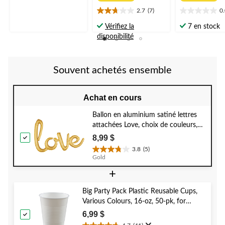
à
5.
partir
2.7
(7)
0
2.7
0.0
de
étoile(s)
étoile(s)
Vérifiez la
7 en stock
8,99 $
sur
sur
disponibilité
5.
5.
7
évaluations
Souvent achetés ensemble
Achat en cours
Ballon en aluminium satiné lettres
attachées Love, choix de couleurs,
31 x 21 po, gonflé d'air, pour
8,99 $
mariage/anniversaire/fête prénatale
3.8
(5)
3.8
Gold
étoile(s)
+
sur
5.
5
Big Party Pack Plastic Reusable Cups,
évaluations
Various Colours, 16-oz, 50-pk, for
Christmas/Thanksgiving/New Year's
6,99 $
Eve/Birthday Party