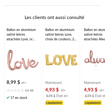
Les clients ont aussi consulté
Ballon en aluminium
Ballon en aluminium
Ballon en alu
satiné lettres
satiné lettres Love,
satiné lettres
attachées Love, or
choix de couleurs, 25
attachées Alwa
rose, 31 x 21 po,
x 9 po, gonflé d'air,
rose, 49 x 30 
gonflé d'air, pour
pour
gonflé d'air, p
mariage/anniversaire/f
mariage/anniversaire/f
fiançailles/mar
ête prénatale
ête prénatale
8,99 $
et+
Maintenant
Maintenant
4,93 $
4,93 $
et+
et+
0.0
(0)
0.0
prix
8,99 $
Était
et+
8,99 $
Était
e
étoile(s)
17 en stock
était
sur
Liquidation◊
Liquidation◊