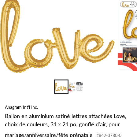
lett
att
Lov
cho
de
cou
31
x
21
po,
gon
d'ai
pou
mar
pré
Anagram Int'l Inc.
Ballon en aluminium satiné lettres attachées Love,
choix de couleurs, 31 x 21 po, gonflé d'air, pour
mariage/anniversaire/fête prénatale
#842-3780-0