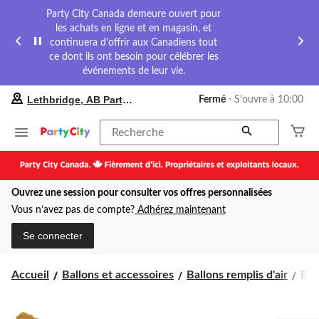
Party City Canada demeure ouvert pour
les achats en ligne et en magasin, et
continuera d’offrir aux Canadiens tout
ce dont ils ont besoin pour célébrer les
événements de leur vie.
votre
Lethbridge, AB Party City
Fermé
⋅ S’ouvre à 10:00
magasin
préféré
est
Recherche
Lethbridge,
AB
Party
City,
Ouvrez une session pour consulter vos offres personnalisées
courament
Fermé,
Vous n’avez pas de compte?
Adhérez maintenant
S’ouvre
à
Se connecter
à
10:00
cliquer
Bal
Accueil
Ballons et accessoires
Ballons remplis d'air
Bal
pour
en
changer
alu
sat