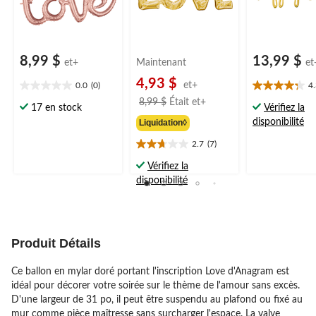
8,99 $
13,99 $
et+
Maintenant
et
4,93 $
et+
0.0
(0)
4
0.0
4.3
prix
8,99 $
Était
et+
étoile(s)
étoile(s)
17 en stock
Vérifiez la
était
sur
sur
disponibilité
Liquidation◊
à
5.
5.
partir
17
2.7
(7)
2.7
évaluations
de
étoile(s)
Vérifiez la
8,99 $
sur
disponibilité
5.
7
évaluations
Produit Détails
Ce ballon en mylar doré portant l'inscription Love d'Anagram est
idéal pour décorer votre soirée sur le thème de l'amour sans excès.
D'une largeur de 31 po, il peut être suspendu au plafond ou fixé au
mur comme pièce maîtresse sans surcharger l'espace. La valve