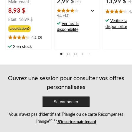
2,99 $
13,99 $
Maintenant
et+
et
8,93 $
4
4.3
4.1
4.1
(42)
prix
étoile(s)
Était
16,99 $
Vérifiez la
étoile(s)
Vérifiez la
était
sur
disponibilité
sur
Liquidation◊
disponibilité
16,99 $
5.
5.
17
4.2
(5)
42
4.2
évaluations
évaluations
étoile(s)
2 en stock
sur
5.
5
évaluations
Ouvrez une session pour consulter vos offres
personnalisées
Se connecter
Vous n’avez pas d’identifiant Triangle ou de carte Récompenses
MD
Triangle
?
S’inscrire maintenant