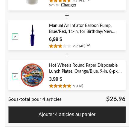
4.7
(41)
4.7
Changer
White
étoile(s)
sur
+
5.
41
Manual Air Inflator Balloon Pump,
évaluations
Blue/Red, 11-in, for Birthday/New
Year's Eve/Graduation/Baby
6,99 $
Shower/Wedding/Halloween
2.9
(40)
2.9
+
étoile(s)
sur
5.
Hot Wheels Round Paper Disposable
40
Lunch Plates, Orange/Blue, 9-in, 8-pk,
évaluations
for Birthday Party
3,99 $
5.0
(6)
5.0
étoile(s)
$26.96
Sous-total pour 4 articles
sur
5.
6
Ajouter 4 articles au panier
évaluations