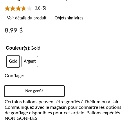
3.8
(5)
Lire
les
Voir détails du produit
Objets similaires
5
commentaires.
Lien
8,99 $
vers
la
même
page.
Couleur(s):
Gold
Gold
Argent
Gonflage:
Non gonflé
Certains ballons peuvent être gonflés à l'hélium ou à l'air.
Communiquez avec le magasin pour connaître les options
de gonflage disponibles pour cet article. Ballons expédiés
NON GONFLÉS.