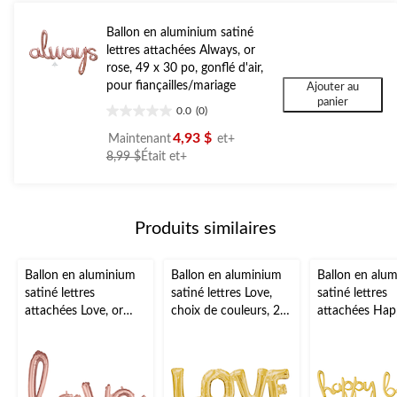
Ballon en aluminium satiné
lettres attachées Always, or
rose, 49 x 30 po, gonflé d'air,
pour fiançailles/mariage
Ajouter au
panier
0.0
(0)
0.0
étoile(s)
4,93 $
Maintenant
et+
sur
prix
8,99 $
Était
et+
5.
était
à
partir
Produits similaires
de
8,99 $
Ballon en aluminium
Ballon en aluminium
Ballon en alu
satiné lettres
satiné lettres Love,
satiné lettres
attachées Love, or
choix de couleurs, 25
attachées Hap
rose, 31 x 21 po,
x 9 po, gonflé d'air,
Day, choix de
gonflé d'air, pour
pour
couleurs, 39x3
mariage/anniversaire/f
mariage/anniversaire/f
gonflé d'air, p
ête prénatale
ête prénatale
d'anniversaire