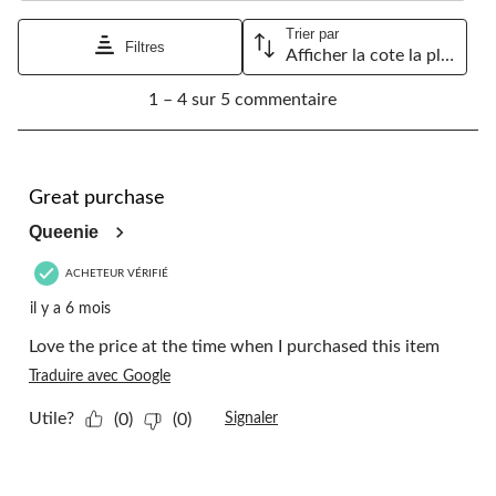
Trier par
Filtres
Afficher la cote la plus élevée à la plus faible
1
1 – 4 sur 5 commentaire
à
4
sur
5
5 étoile(s) sur 5.
commentaire.
Great purchase
Queenie
ACHETEUR VÉRIFIÉ
il y a 6 mois
Love the price at the time when I purchased this item
Traduire avec Google
Utile?
(0)
(0)
Signaler
5 étoile(s) sur 5.