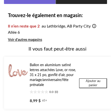
à
1
Trouvez-le également en magasin:
Il n’en reste que 2
au Lethbridge, AB Party City
Allée 6
Voir d'autres magasins
Il vous faut peut-être aussi
Ballon en aluminium satiné
lettres attachées Love, or rose,
31 x 21 po, gonflé d'air, pour
mariage/anniversaire/fête
Ajouter au
prénatale
panier
0.0
(0)
0.0
étoile(s)
8,99 $
et+
sur
5.