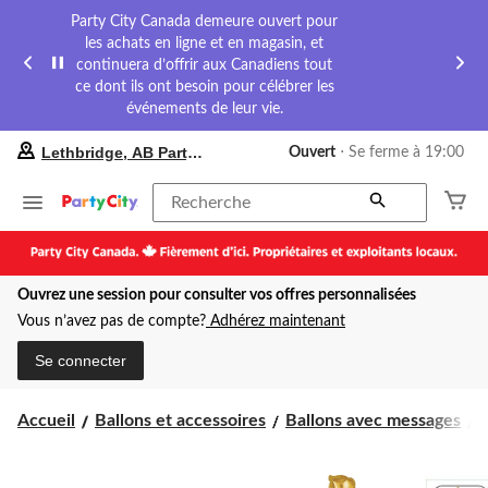
Party City Canada demeure ouvert pour
les achats en ligne et en magasin, et
continuera d’offrir aux Canadiens tout
ce dont ils ont besoin pour célébrer les
événements de leur vie.
votre
Lethbridge, AB Party City
Ouvert
⋅ Se ferme à 19:00
magasin
préféré
est
Recherche
Lethbridge,
AB
Party
City,
Ouvrez une session pour consulter vos offres personnalisées
courament
Ouvert,
Vous n’avez pas de compte?
Adhérez maintenant
Se
ferme
Se connecter
à
à
19:00
B
Accueil
Ballons et accessoires
Ballons avec messages
B
cliquer
pour
changer
s