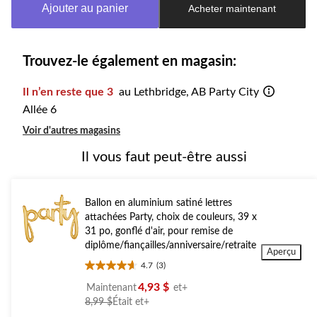
Ajouter au panier
Acheter maintenant
jour
à
1
Trouvez-le également en magasin:
Il n’en reste que 3
au Lethbridge, AB Party City
Allée 6
Voir d'autres magasins
Il vous faut peut-être aussi
Ballon en aluminium satiné lettres
attachées Party, choix de couleurs, 39 x
31 po, gonflé d'air, pour remise de
diplôme/fiançailles/anniversaire/retraite
Aperçu
4.7
(3)
4.7
étoile(s)
4,93 $
Maintenant
et+
sur
prix
8,99 $
Était
et+
5.
était