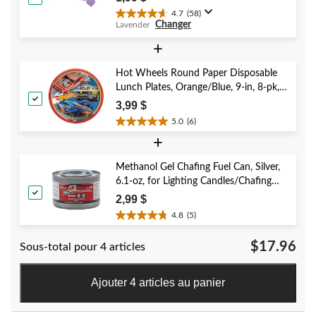
4.7
(58)
4.7
Changer
Lavender
étoile(s)
sur
+
5.
58
Hot Wheels Round Paper Disposable
évaluations
Lunch Plates, Orange/Blue, 9-in, 8-pk,
for Birthday Party
3,99 $
5.0
(6)
5.0
+
étoile(s)
sur
5.
Methanol Gel Chafing Fuel Can, Silver,
6
6.1-oz, for Lighting Candles/Chafing
évaluations
Dishes
2,99 $
4.8
(5)
4.8
étoile(s)
$17.96
Sous-total pour 4 articles
sur
5.
5
Ajouter 4 articles au panier
évaluations