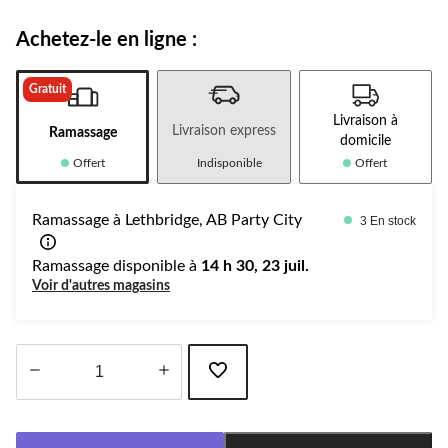
Achetez-le en ligne :
Gratuit
Livraison à
Livraison express
Ramassage
domicile
Offert
Indisponible
Offert
Ramassage à Lethbridge, AB Party City
3 En stock
Ramassage disponible à
14 h 30, 23 juil.
Voir d'autres magasins
Quantité
mise
à