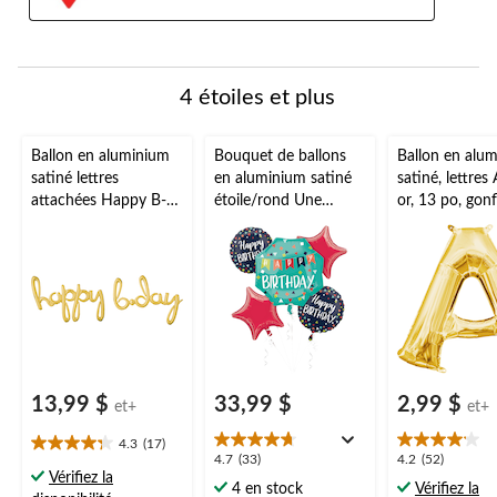
4 étoiles et plus
Ballon en aluminium
Bouquet de ballons
Ballon en alu
satiné lettres
en aluminium satiné
satiné, lettres 
attachées Happy B-
étoile/rond Une
or, 13 po, gonfl
Day, choix de
raison de célébrer
pour
couleurs, 39x31 po,
Happy Birthday,
anniversaire/r
gonflé d'air, pour fête
rouge, 5 po, ruban et
de diplômes/f
d'anniversaire
gonflage hélium, pour
prénatale/mar
fête d'anniversaire
13,99 $
33,99 $
2,99 $
et+
et+
4.3
(17)
4.3
4.7
4.2
4.7
(33)
4.2
(52)
étoile(s)
Vérifiez la
étoile(s)
étoile(s)
4 en stock
Vérifiez la
sur