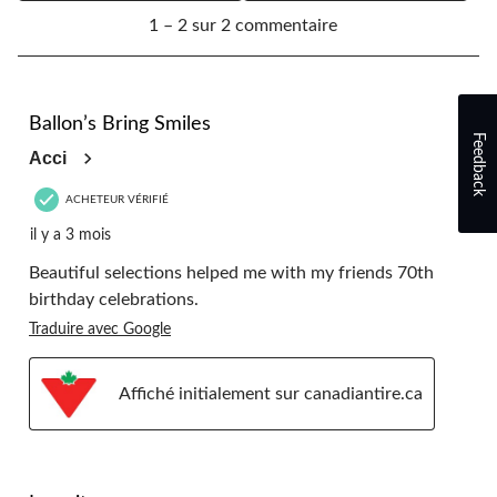
1
1 – 2 sur 2 commentaire
à
2
sur
2
5 étoile(s) sur 5.
commentaire.
Ballon’s Bring Smiles
Feedback
Acci
ACHETEUR VÉRIFIÉ
il y a 3 mois
Beautiful selections helped me with my friends 70th
birthday celebrations.
Traduire avec Google
Affiché initialement sur canadiantire.ca
4 étoile(s) sur 5.