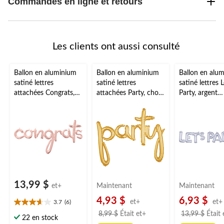
Commandes en ligne et retours
Les clients ont aussi consulté
Ballon en aluminium
Ballon en aluminium
Ballon en alu
satiné lettres
satiné lettres
satiné lettres L
attachées Congrats,
attachées Party, choix
Party, argent
or rose, 56 x 28 po,
de couleurs, 39 x 31
prismatique, 5
gonflé d'air, pour
po, gonflé d'air, pour
po, gonflé d'ai
remise de
remise de
remise de
diplôme/fiançailles/an
diplôme/fiançailles/an
diplôme/fiança
niversaire/retraite
niversaire/retraite
niversaire/retr
13,99 $
et+
Maintenant
Maintenant
4,93 $
6,93 $
et+
et+
3.7
(6)
3.7
prix
8,99 $
Était
et+
13,99 $
Était
étoile(s)
22 en stock
était