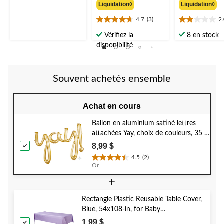
sur
Liquidation◊
Liquidation◊
à
5.
partir
6
4.7
(3)
2
4.7
2.0
évaluations
de
étoile(s)
étoile(s)
Vérifiez la
8 en stock
8,99 $
sur
sur
disponibilité
5.
5.
3
4
évaluations
évaluations
Souvent achetés ensemble
Achat en cours
Ballon en aluminium satiné lettres
attachées Yay, choix de couleurs, 35 x
25 po, gonflé d'air, pour remise de
8,99 $
diplôme/fiançailles/anniversaire/retraite
4.5
(2)
4.5
Or
étoile(s)
+
sur
5.
2
Rectangle Plastic Reusable Table Cover,
évaluations
Blue, 54x108-in, for Baby
Shower/Hanukkah/Birthday Party
1,99 $