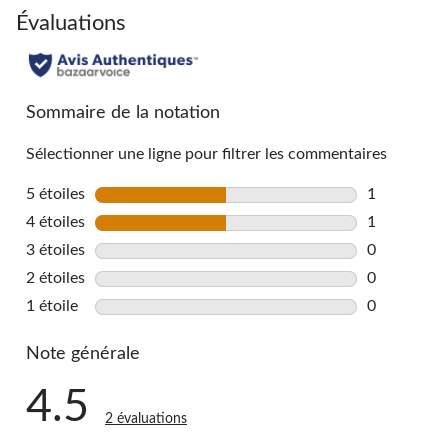
go
Évaluations
to
all
reviews
Sommaire de la notation
Sélectionner une ligne pour filtrer les commentaires
5 étoiles
étoiles
1
1 commentai
4 étoiles
étoiles
1
1 commentai
3 étoiles
étoiles
0
0 commentai
2 étoiles
étoiles
0
0 commentai
1 étoile
étoiles
0
0 commentai
Note générale
4.5
2 évaluations