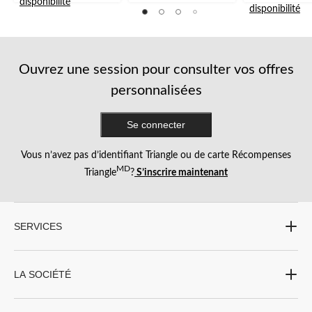
disponibilité
sur
sur
disponibilité
5.
5.
5.
17
33
52
évaluations
évaluations
évaluations
Ouvrez une session pour consulter vos offres
personnalisées
Se connecter
Vous n’avez pas d’identifiant Triangle ou de carte Récompenses
MD
Triangle
?
S’inscrire maintenant
SERVICES
LA SOCIÉTÉ