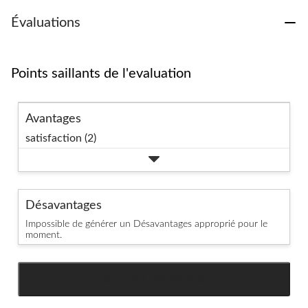
Évaluations
Points saillants de l'evaluation
Avantages
satisfaction (2)
Désavantages
Impossible de générer un Désavantages approprié pour le
moment.
SEE ALL REVIEWS
Click
to