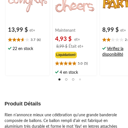
diplôme/fiançailles/an
diplôme/fiançailles/an
niversaire/retr
niversaire/retraite
niversaire/retraite
13,99 $
8,99 $
et+
Maintenant
et+
4,93 $
et+
3.7
(6)
2
3.7
2.0
prix
8,99 $
Était
et+
étoile(s)
étoile(s)
22 en stock
Vérifiez la
était
sur
sur
disponibilité
Liquidation◊
à
5.
5.
partir
6
3
5.0
(5)
5.0
évaluations
évaluations
de
étoile(s)
4 en stock
8,99 $
sur
5.
5
évaluations
Produit Détails
Rien n'annonce mieux une célébration qu'une grande banderole
composée de ballons. Ce ballon rempli d'air est fabriqué en
aluminium très durable et forme le mot Yay! en lettres attachées