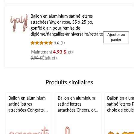
3
à
évaluations
partir
Ballon en aluminium satiné lettres
de
attachées Yay, or rose, 35 x 25 po,
8,99 $
gonflé d'air, pour remise de
diplôme/fiançailles/anniversaire/retraite
Ajouter au
panier
5.0
(1)
5.0
étoile(s)
4,93 $
Maintenant
et+
sur
prix
8,99 $
Était
et+
5.
était
1
à
évaluation
partir
Produits similaires
de
8,99 $
Ballon en aluminium
Ballon en aluminium
Ballon en alu
satiné lettres
satiné lettres
satiné lettres P
attachées Congrats,
attachées Cheers, or
choix de coule
or rose, 56 x 28 po,
rose, 40 x 21 po,
x 9 po, gonflé d
gonflé d'air, pour
gonflé d'air, pour
pour remise d
remise de
remise de
diplôme/fiança