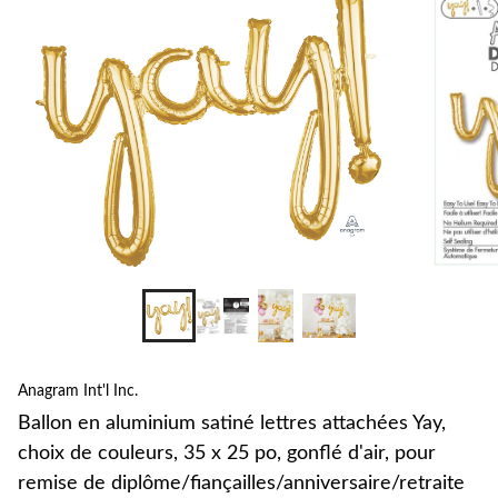
l
a
Y
c
c
x
p
g
d
r
d
Anagram Int'l Inc.
Ballon en aluminium satiné lettres attachées Yay,
choix de couleurs, 35 x 25 po, gonflé d'air, pour
remise de diplôme/fiançailles/anniversaire/retraite