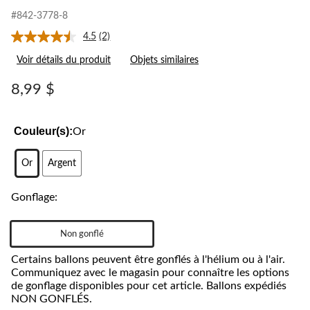
#842-3778-8
4.5
(2)
Lire
les
Voir détails du produit
Objets similaires
2
commentaires.
Lien
8,99 $
vers
la
même
page.
Couleur(s):
Or
Or
Argent
Gonflage:
Non gonflé
Certains ballons peuvent être gonflés à l'hélium ou à l'air.
Communiquez avec le magasin pour connaître les options
de gonflage disponibles pour cet article. Ballons expédiés
NON GONFLÉS.