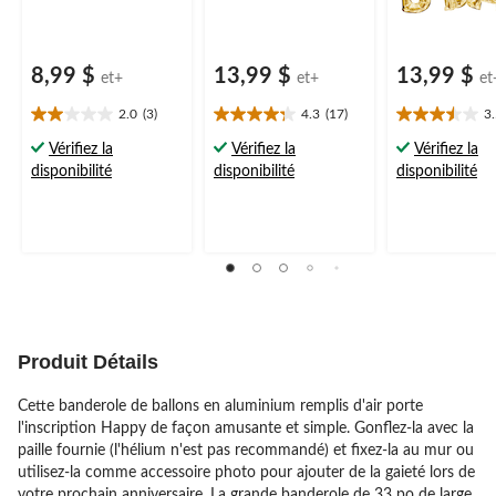
8,99 $
13,99 $
13,99 $
et+
et+
et
2.0
(3)
4.3
(17)
3
2.0
4.3
3.5
étoile(s)
étoile(s)
étoile(s)
Vérifiez la
Vérifiez la
Vérifiez la
sur
sur
sur
disponibilité
disponibilité
disponibilité
5.
5.
5.
3
17
8
évaluations
évaluations
évaluations
Produit Détails
Cette banderole de ballons en aluminium remplis d'air porte
l'inscription Happy de façon amusante et simple. Gonflez-la avec la
paille fournie (l'hélium n'est pas recommandé) et fixez-la au mur ou
utilisez-la comme accessoire photo pour ajouter de la gaieté lors de
votre prochain anniversaire. La grande banderole de 33 po de large