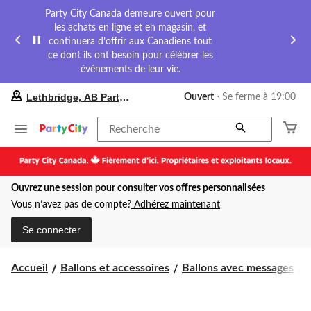
Party City Canada demeure ouvert pour
les achats en ligne et en magasin, et
continuera d’offrir aux Canadiens tout
ce dont ils ont besoin pour célébrer les
événements de leur vie.
votre
Lethbridge, AB Party City
Ouvert
⋅ Se ferme à 19:00
magasin
préféré
est
Recherche
Lethbridge,
AB
Party
City,
Ouvrez une session pour consulter vos offres personnalisées
courament
Ouvert,
Vous n’avez pas de compte?
Adhérez maintenant
Se
ferme
Se connecter
à
à
19:00
B
Accueil
Ballons et accessoires
Ballons avec messages
B
cliquer
pour
changer
s