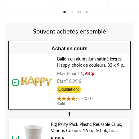
évaluations
évaluations
évaluations
Souvent achetés ensemble
Achat en cours
Ballon en aluminium satiné lettres
Happy, choix de couleurs, 33 x 9 po,
gonflé d'air, pour fête d'anniversaire
1,93 $
Maintenant
Prix
±
Était
8,99 $
Était
Liquidation◊
8,99 $
4.3
(6)
4.3
Gold
étoile(s)
+
sur
5.
6
Big Party Pack Plastic Reusable Cups,
évaluations
Various Colours, 16-oz, 50-pk, for
Christmas/Thanksgiving/New Year's
6,99 $