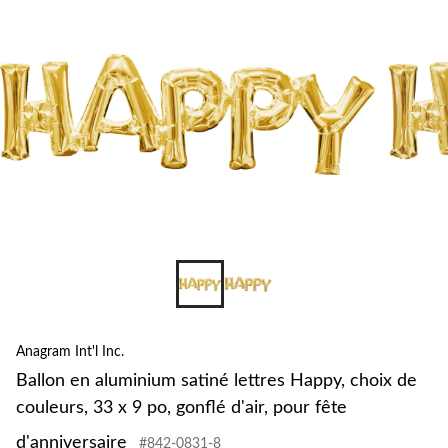
l
c
c
x
p
g
d
f
d
Anagram Int'l Inc.
Ballon en aluminium satiné lettres Happy, choix de
couleurs, 33 x 9 po, gonflé d'air, pour fête
d'anniversaire
#842-0831-8