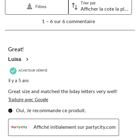
Trier par
Filtres
Afficher la cote la plus élevée à la plus faible
1
1 – 6 sur 6 commentaire
à
6
sur
6
5 étoile(s) sur 5.
commentaire.
Great!
Luisa
ACHETEUR VÉRIFIÉ
il y a 5 ans
Great size and matched the bday letters very well!
Traduire avec Google
Oui, Je recommande ce produit.
Affiché initialement sur partycity.com