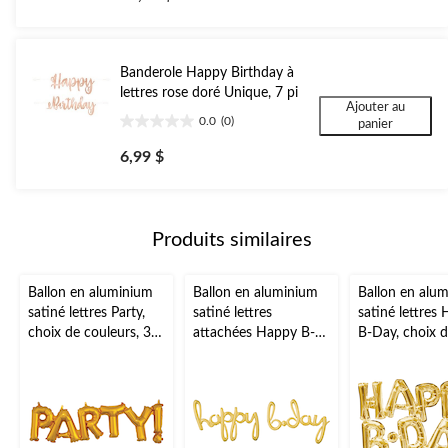
sur
5.
17
évaluations
Banderole Happy Birthday à
lettres rose doré Unique, 7 pi
Ajouter au
0.0
(0)
panier
0.0
étoile(s)
6,99 $
sur
5.
Produits similaires
Ballon en aluminium
Ballon en aluminium
Ballon en alu
satiné lettres Party,
satiné lettres
satiné lettres
choix de couleurs, 33
attachées Happy B-
B-Day, choix 
x 9 po, gonflé d'air,
Day, choix de
couleurs, 30x1
pour remise de
couleurs, 39x31 po,
gonflé d'air, p
diplôme/fiançailles/an
gonflé d'air, pour fête
d'anniversaire
niversaire/retraite
d'anniversaire