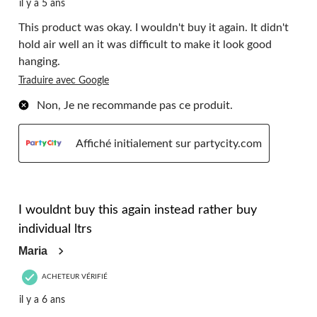
il y a 5 ans
This product was okay. I wouldn't buy it again. It didn't
hold air well an it was difficult to make it look good
hanging.
Traduire avec Google
Non, Je ne recommande pas ce produit.
Affiché initialement sur partycity.com
3 étoile(s) sur 5.
I wouldnt buy this again instead rather buy
individual ltrs
Maria
ACHETEUR VÉRIFIÉ
il y a 6 ans