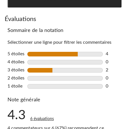
SEE ALL REVIEWS
Click
to
go
Évaluations
to
Sommaire de la notation
all
reviews
Sélectionner une ligne pour filtrer les commentaires
5 étoiles
étoiles
4
4 commentai
4 étoiles
étoiles
0
0 commentai
3 étoiles
étoiles
2
2 commentai
2 étoiles
étoiles
0
0 commentai
1 étoile
étoiles
0
0 commentai
Note générale
4.3
6 évaluations
4 commentateurs sur 6 (67%) recommandent ce