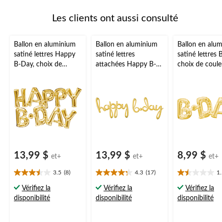
Les clients ont aussi consulté
Ballon en aluminium
Ballon en aluminium
Ballon en alu
satiné lettres Happy
satiné lettres
satiné lettres 
B-Day, choix de
attachées Happy B-
choix de coule
couleurs, 30x10 po,
Day, choix de
26x9 po, gonflé
gonflé d'air, pour fête
couleurs, 39x31 po,
pour fête
d'anniversaire
gonflé d'air, pour fête
d'anniversaire
d'anniversaire
13,99 $
13,99 $
8,99 $
et+
et+
et+
3.5
(8)
4.3
(17)
1
3.5
4.3
1.5
étoile(s)
étoile(s)
étoile(s)
Vérifiez la
Vérifiez la
Vérifiez la
sur
sur
sur
disponibilité
disponibilité
disponibilité
5.
5.
5.
8
17
2