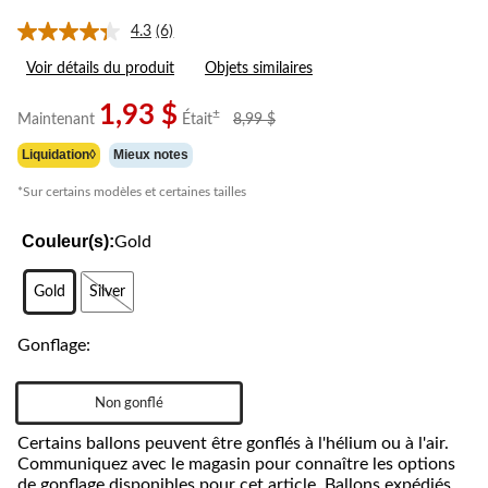
4.3
(6)
Lire
les
Voir détails du produit
Objets similaires
6
commentaires.
Lien
1,93 $
prix
±
Maintenant
Était
8,99 $
vers
était
la
Liquidation◊
Mieux notes
8,99 $
même
page.
*Sur certains modèles et certaines tailles
Couleur(s):
Gold
Gold
Silver
Gonflage:
Non gonflé
Certains ballons peuvent être gonflés à l'hélium ou à l'air.
Communiquez avec le magasin pour connaître les options
de gonflage disponibles pour cet article. Ballons expédiés