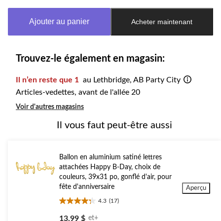
mise
à
Ajouter au panier
Acheter maintenant
jour
à
1
Trouvez-le également en magasin:
Il n’en reste que 1
au Lethbridge, AB Party City
Articles-vedettes, avant de l'allée 20
Voir d'autres magasins
Il vous faut peut-être aussi
Ballon en aluminium satiné lettres
attachées Happy B-Day, choix de
couleurs, 39x31 po, gonflé d'air, pour
fête d'anniversaire
Aperçu
4.3
(17)
4.3
étoile(s)
13,99 $
et+