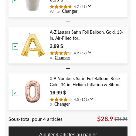
Eve/Birthday Party
4.7
(41)
4.7
Changer
White
étoile(s)
sur
+
5.
41
A-Z Letters Satin Foil Balloon, Gold, 13-
évaluations
in, Air-Filled for
Birthday/Graduation/Baby
2,99 $
Shower/Wedding
4.2
(52)
4.2
Changer
A
étoile(s)
sur
+
5.
52
0-9 Numbers Satin Foil Balloon, Rose
évaluations
Gold, 34-in, Helium Inflation & Ribbon
Included for Birthday/Graduation/New
16,99 $
Year's Eve/Anniversary
4.0
(151)
4.0
Changer
0
étoile(s)
sur
$28.9
Sous-total pour 4 articles
5.
$35.96
151
évaluations
Ajouter 4 articles au panier