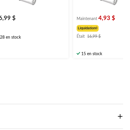
6,99 $
4,93 $
Maintenant
Liquidation◊
prix
Était
16,99 $
28 en stock
était
16,99 $
15 en stock