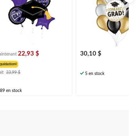
22,93 $
30,10 $
intenant
quidation◊
prix
ait
33,99 $
5 en stock
était
33,99 $
89 en stock