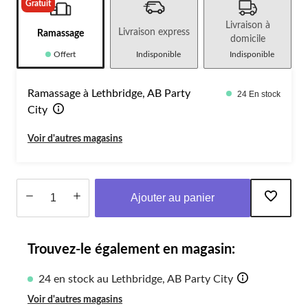
Gratuit
Livraison à
Livraison express
Ramassage
domicile
Offert
Indisponible
Indisponible
Ramassage à Lethbridge, AB Party
24 En stock
City
Voir d'autres magasins
Ajouter au panier
Quantité
mise
Trouvez-le également en magasin:
à
jour
à
24 en stock au Lethbridge, AB Party City
1
Voir d'autres magasins