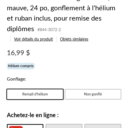
mauve, 24 po, gonflement à l'hélium
et ruban inclus, pour remise des
diplômes
#844-3072-2
Voir détails du produit
Objets similaires
16,99 $
Hélium compris
Gonflage:
Rempli d'hélium
Non gonflé
Achetez-le en ligne :