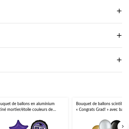
uquet de ballons en aluminium
Bouquet de ballons scintillant
tiné mortier/étoile couleurs de
« Congrats Grad! » avec ballo
école Congrats Grad, mauve/noir, 5
latex noirs, dorés et argentés,
, gonflement à l'hélium et ruban
gonflage à l’hélium et ruban i
clus, pour remise des diplômes