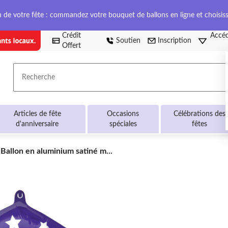
on de votre fête : commandez votre bouquet de ballons en ligne et choisis
Crédit
Accéd
Soutien
Inscription
Offert
Recherche
Articles de fête
Occasions
Célébrations des
d'anniversaire
spéciales
fêtes
Ballon
Ballon en aluminium satiné m...
en
aluminium
satiné
mortier
couleurs
de
l'école