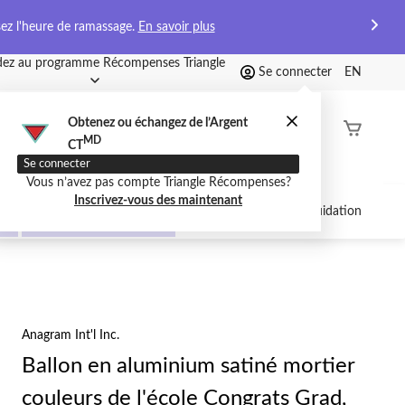
sez l'heure de ramassage.
En savoir plus
ez au programme Récompenses Triangle
Se connecter
EN
Obtenez ou échangez de l’Argent
État de
MD
CT
command
Se connecter
Vous n’avez pas compte Triangle Récompenses?
Inscrivez-vous des maintenant
Anniversaire pour
Circulaire
Liquidation
enfants
Anagram Int'l Inc.
Ballon en aluminium satiné mortier
couleurs de l'école Congrats Grad,