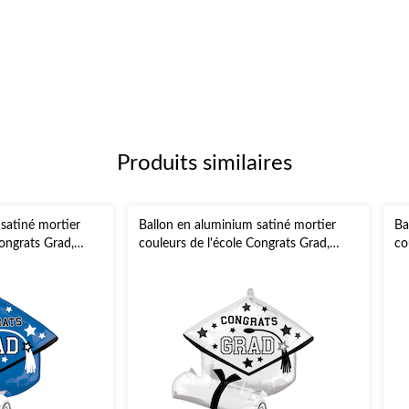
Produits similaires
satiné mortier
Ballon en aluminium satiné mortier
Ba
Congrats Grad,
couleurs de l'école Congrats Grad,
co
nt à l'hélium et
blanc, 24 po, gonflement à l'hélium et
ja
emise des diplômes
ruban inclus, pour remise des diplômes
ru