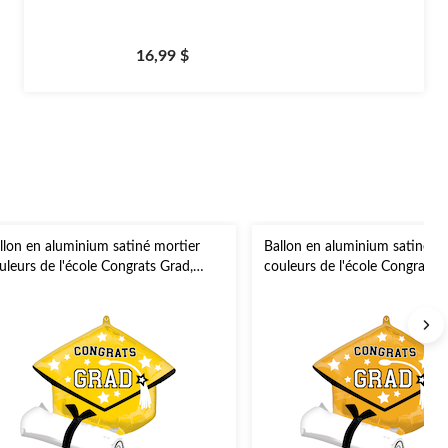
16,99 $
llon en aluminium satiné mortier
Ballon en aluminium satiné m
uleurs de l'école Congrats Grad,
couleurs de l'école Congrats 
une, 24 po, gonflement à l'hélium et
or/blanc, 24 po, gonflement à 
ban inclus, pour remise des diplômes
et ruban inclus, pour remise d
diplômes