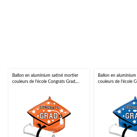
Ballon en aluminium satiné mortier
Ballon en aluminium 
couleurs de l'école Congrats Grad,
couleurs de l'école 
orange, 24 po, gonflement à l'hélium et
bleu, 24 po, gonfleme
ruban inclus, pour remise des diplômes
ruban inclus, pour r