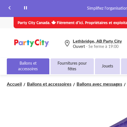
Simplifiez l'organisati
Lethbridge, AB Party City
votre
Ouvert
⋅ Se ferme à 19:00
magasin
préféré
est
Ballons et
Fournitures pour
Lethbridge,
Jouets
accessoires
fêtes
AB
Party
City,
Accueil
Ballons et accessoires
Ballons avec messages
courament
Ouvert,
Se
ferme
à
à
19:00
cliquer
pour