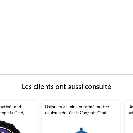
Les clients ont aussi consulté
 satiné rond
Ballon en aluminium satiné mortier
Bo
Congrats Grad,
couleurs de l'école Congrats Grad,
sa
ment à l'hélium et
bleu, 24 po, gonflement à l'hélium et
l'
emise des diplômes
ruban inclus, pour remise des diplômes
po
in