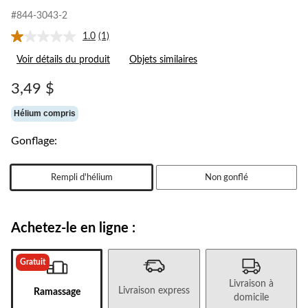
#844-3043-2
1.0
(1)
Lire
1
Voir détails du produit
Objets similaires
commentaire.
Lien
vers
3,49 $
la
même
Hélium compris
page.
Gonflage:
Rempli d'hélium
Non gonflé
Achetez-le en ligne :
Gratuit
Livraison à
Livraison express
Ramassage
domicile