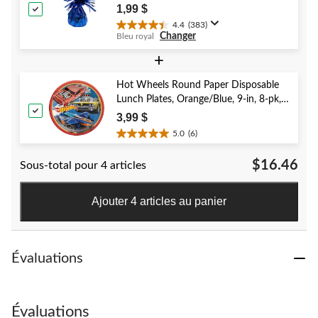
Birthday/Anniversary/Graduation/New
1,99 $
Year's Eve
4.4
(383)
4.4
Changer
Bleu royal
étoile(s)
sur
+
5.
383
Hot Wheels Round Paper Disposable
évaluations
Lunch Plates, Orange/Blue, 9-in, 8-pk,
for Birthday Party
3,99 $
5.0
(6)
5.0
étoile(s)
$16.46
Sous-total pour 4 articles
sur
5.
6
Ajouter 4 articles au panier
évaluations
Évaluations
Évaluations