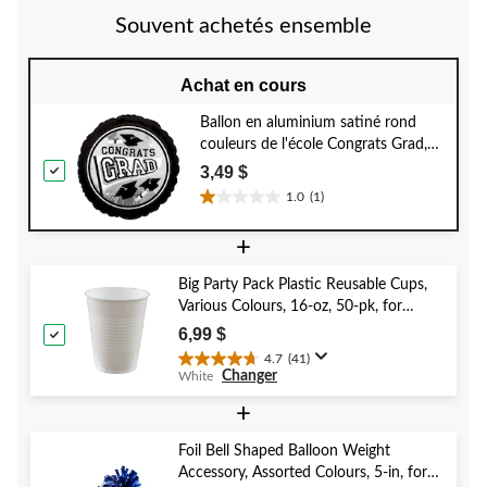
évaluation
évaluation
Souvent achetés ensemble
Achat en cours
Ballon en aluminium satiné rond
couleurs de l'école Congrats Grad,
argent, 18 po, gonflement à l'hélium
3,49 $
et ruban inclus, pour remise des
1.0
(1)
1.0
diplômes
étoile(s)
+
sur
5.
Big Party Pack Plastic Reusable Cups,
1
Various Colours, 16-oz, 50-pk, for
évaluation
Christmas/Thanksgiving/New Year's
6,99 $
Eve/Birthday Party
4.7
(41)
4.7
Changer
White
étoile(s)
sur
+
5.
41
Foil Bell Shaped Balloon Weight
évaluations
Accessory, Assorted Colours, 5-in, for