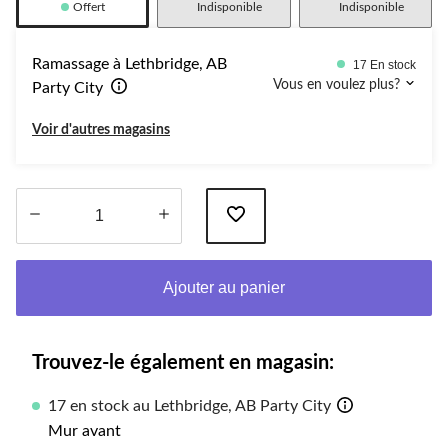
Offert
Indisponible
Indisponible
Ramassage à Lethbridge, AB
17 En stock
Vous en voulez plus?
Party City
Voir d'autres magasins
Quantité
mise
Ajouter au panier
à
jour
à
1
Trouvez-le également en magasin:
17 en stock au Lethbridge, AB Party City
Mur avant