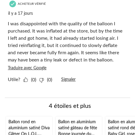
ACHETEUR VÉRIFIÉ
il y a 17 jours
I was disappointed with the quality of the balloon I
purchased. It was inflated at the store, but by the time
I left and got home, it had already started losing air. I
tried reinflating it, but it continued to slowly deflate
and never became fully firm again. It seems like there
may have been a tiny leak or defect in the balloon.
Traduire avec Google
Utile?
(0)
(0)
Signaler
4 étoiles et plus
Ballon rond en
Ballon en aluminium
Ballon en alu
aluminium satiné Diva
satiné gâteau de fête
satiné rond él
Glitter On L.O.L.
Bonne journée du
Baby Girl, rose