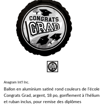
c
l
C
G
a
p
g
à
l
e
i
r
d
Anagram Int'l Inc.
d
Ballon en aluminium satiné rond couleurs de l'école
Congrats Grad, argent, 18 po, gonflement à l'hélium
et ruban inclus, pour remise des diplômes