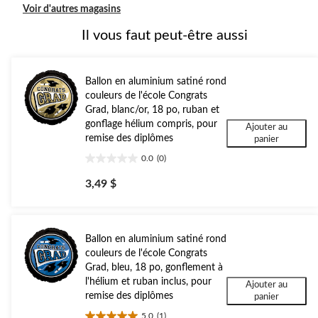
Voir d'autres magasins
Il vous faut peut-être aussi
Ballon en aluminium satiné rond
couleurs de l'école Congrats
Grad, blanc/or, 18 po, ruban et
gonflage hélium compris, pour
Ajouter au
remise des diplômes
panier
0.0
(0)
0.0
étoile(s)
3,49 $
sur
5.
Ballon en aluminium satiné rond
couleurs de l'école Congrats
Grad, bleu, 18 po, gonflement à
l'hélium et ruban inclus, pour
Ajouter au
remise des diplômes
panier
5.0
(1)