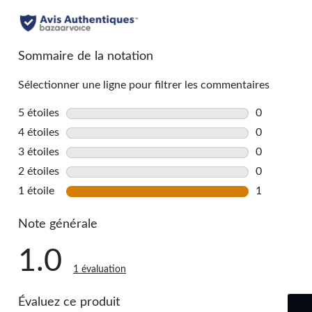
Sommaire de la notation
Sélectionner une ligne pour filtrer les commentaires
5 étoiles
étoiles
0
0 commentai
4 étoiles
étoiles
0
0 commentai
3 étoiles
étoiles
0
0 commentai
2 étoiles
étoiles
0
0 commentai
1 étoile
étoiles
1
1 commentai
Note générale
1.0
1 évaluation
Évaluez ce produit