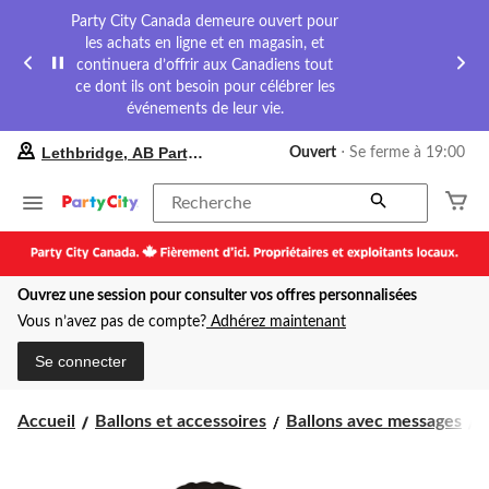
Party City Canada demeure ouvert pour
les achats en ligne et en magasin, et
continuera d’offrir aux Canadiens tout
ce dont ils ont besoin pour célébrer les
événements de leur vie.
votre
Lethbridge, AB Party City
Ouvert
⋅ Se ferme à 19:00
magasin
préféré
est
Recherche
Lethbridge,
AB
Party
City,
Ouvrez une session pour consulter vos offres personnalisées
courament
Ouvert,
Vous n’avez pas de compte?
Adhérez maintenant
Se
ferme
Se connecter
à
à
19:00
B
Accueil
Ballons et accessoires
Ballons avec messages
B
cliquer
pour
changer
s