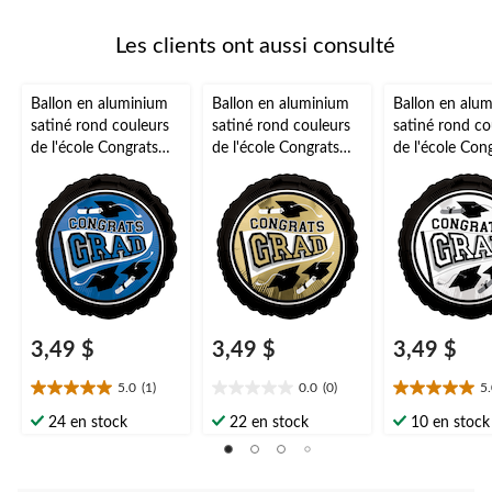
Les clients ont aussi consulté
Ballon en aluminium
Ballon en aluminium
Ballon en alu
satiné rond couleurs
satiné rond couleurs
satiné rond co
de l'école Congrats
de l'école Congrats
de l'école Con
Grad, bleu, 18 po,
Grad, blanc/or, 18 po,
Grad, blanc, 1
gonflement à l'hélium
ruban et gonflage
gonflement à l
et ruban inclus, pour
hélium compris, pour
et ruban inclu
remise des diplômes
remise des diplômes
remise des di
3,49 $
3,49 $
3,49 $
5.0
(1)
0.0
(0)
5
5.0
0.0
5.0
étoile(s)
étoile(s)
étoile(s)
24 en stock
22 en stock
10 en stock
sur
sur
sur
5.
5.
5.
1
1