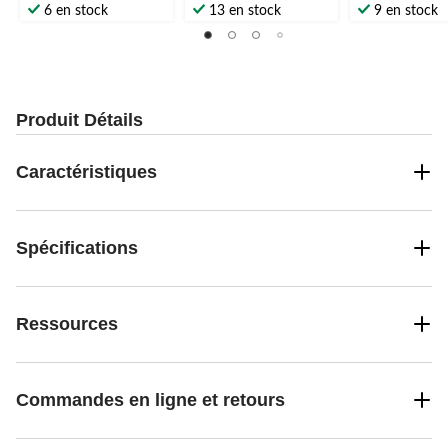
étoile(s)
étoile(s)
étoile(s)
6 en stock
13 en stock
9 en stock
sur
sur
sur
5.
5.
5.
Produit Détails
Caractéristiques
Spécifications
Ressources
Commandes en ligne et retours