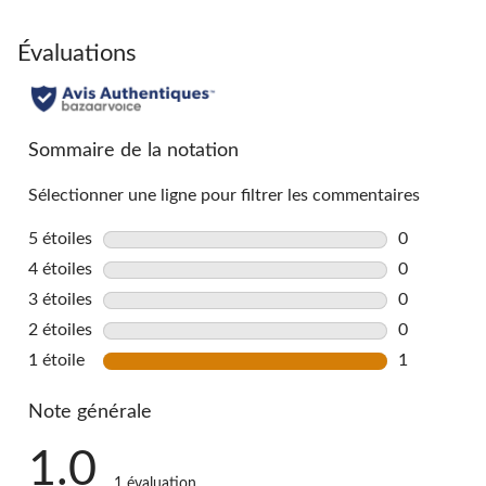
Évaluations
Sommaire de la notation
Sélectionner une ligne pour filtrer les commentaires
5 étoiles
étoiles
0
0 commentai
4 étoiles
étoiles
0
0 commentai
3 étoiles
étoiles
0
0 commentai
2 étoiles
étoiles
0
0 commentai
1 étoile
étoiles
1
1 commentai
Note générale
1.0
1 évaluation