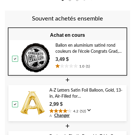
5.
5.
5.
1
1
évaluation
évaluation
Souvent achetés ensemble
Achat en cours
Ballon en aluminium satiné rond
couleurs de l'école Congrats Grad,
argent, 18 po, gonflement à l'hélium
3,49 $
et ruban inclus, pour remise des
1.0
(1)
1.0
diplômes
étoile(s)
+
sur
5.
A-Z Letters Satin Foil Balloon, Gold, 13-
1
in, Air-Filled for
évaluation
Birthday/Graduation/Baby
2,99 $
Shower/Wedding
4.2
(52)
4.2
Changer
A
étoile(s)
sur
+
5.