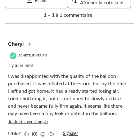
Filtres
Afficher la cote la plus élevée à la plus faible
1
1 – 1 à 1 commentaire
à
1
à
1
1 étoile(s) sur 5.
commentaire.
Cheryl
ACHETEUR VÉRIFIÉ
il y a un mois
I was disappointed with the quality of the balloon I
purchased. It was inflated at the store, but by the time
I left and got home, it had already started losing air. I
tried reinflating it, but it continued to slowly deflate
and never became fully firm again. It seems like there
may have been a tiny leak or defect in the balloon.
Traduire avec Google
Utile?
(0)
(0)
Signaler