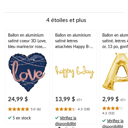
4 étoiles et plus
Ballon en aluminium
Ballon en aluminium
Ballon en alu
satiné coeur 3D Love,
satiné lettres
satiné, lettres 
bleu marine/or rose,
attachées Happy B-
or, 13 po, gonfl
36 po, gonflement à
Day, choix de
pour
l'hélium et ruban
couleurs, 39x31 po,
anniversaire/r
inclus, pour
gonflé d'air, pour fête
de diplômes/f
anniversaire/mariage/
d'anniversaire
prénatale/mar
fiançailles
24,99 $
13,99 $
2,99 $
et+
et+
5.0
(6)
4.3
(18)
5.0
4.3
4.2
4.2
(52)
étoile(s)
étoile(s)
5 en stock
Vérifiez la
étoile(s)
Vérifiez la
sur
sur
disponibilité
sur
disponibilité
5.
5.