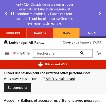
Party City Canada demeure ouvert pour
les achats en ligne et en magasin, et
continuera d’offrir aux Canadiens tout
ce dont ils ont besoin pour célébrer les
événements de leur vie.
votre
Lethbridge, AB Party City
Ouvert
⋅ Se ferme à 19:00
magasin
préféré
est
Recherche
Lethbridge,
AB
Party
City,
Ouvrez une session pour consulter vos offres personnalisées
courament
Ouvert,
Vous n’avez pas de compte?
Adhérez maintenant
Se
ferme
Se connecter
à
à
19:00
B
Accueil
Ballons et accessoires
Ballons avec messages
B
cliquer