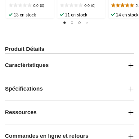
0.0
(0)
0.0
(0)
5
0.0
0.0
5.0
étoile(s)
étoile(s)
étoile(s)
13 en stock
11 en stock
24 en stock
sur
sur
sur
5.
5.
5.
1
évaluation
Produit Détails
Caractéristiques
Spécifications
Ressources
Commandes en ligne et retours