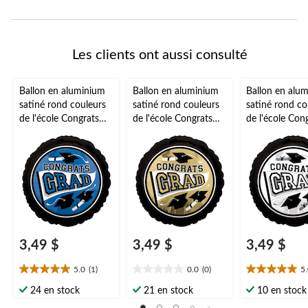
Les clients ont aussi consulté
Ballon en aluminium
Ballon en aluminium
Ballon en alu
satiné rond couleurs
satiné rond couleurs
satiné rond co
de l'école Congrats
de l'école Congrats
de l'école Con
Grad, bleu, 18 po,
Grad, blanc/or, 18 po,
Grad, blanc, 1
gonflement à l'hélium
ruban et gonflage
gonflement à l
et ruban inclus, pour
hélium compris, pour
et ruban inclu
remise des diplômes
remise des diplômes
remise des di
3,49 $
3,49 $
3,49 $
5.0
(1)
0.0
(0)
5
5.0
0.0
5.0
étoile(s)
étoile(s)
étoile(s)
24 en stock
21 en stock
10 en stock
sur
sur
sur