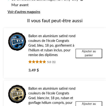
Mur avant
Voir d'autres magasins
Il vous faut peut-être aussi
Ballon en aluminium satiné rond
couleurs de l'école Congrats
Grad, bleu, 18 po, gonflement à
l'hélium et ruban inclus, pour
Ajouter au
remise des diplômes
panier
5.0
(1)
5.0
étoile(s)
3,49 $
sur
5.
1
évaluation
Ballon en aluminium satiné rond
couleurs de l'école Congrats
Grad, blanc/or, 18 po, ruban et
gonflage hélium compris, pour
Ajouter au