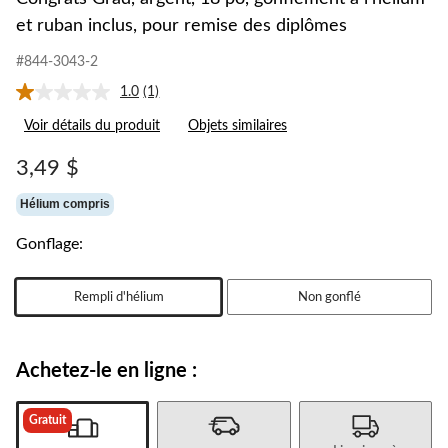
et ruban inclus, pour remise des diplômes
#844-3043-2
1.0
(1)
Lire
1
Voir détails du produit
Objets similaires
commentaire.
Lien
vers
3,49 $
la
même
Hélium compris
page.
Gonflage:
Rempli d'hélium
Non gonflé
Achetez-le en ligne :
Gratuit