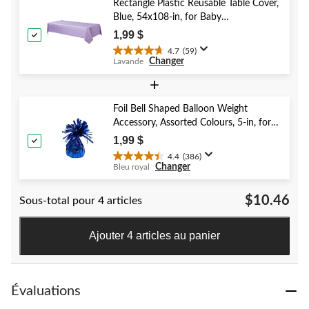
52
Rectangle Plastic Reusable Table Cover,
évaluations
Blue, 54x108-in, for Baby
Shower/Hanukkah/Birthday Party
1,99 $
4.7
(59)
4.7
Changer
Lavande
étoile(s)
sur
+
5.
59
Foil Bell Shaped Balloon Weight
évaluations
Accessory, Assorted Colours, 5-in, for
Birthday/Anniversary/Graduation/New
1,99 $
Year's Eve
4.4
(386)
4.4
Changer
Bleu royal
étoile(s)
sur
$10.46
Sous-total pour 4 articles
5.
386
évaluations
Ajouter 4 articles au panier
Évaluations