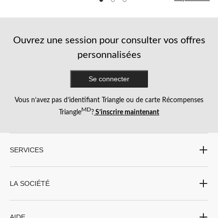
5.
6
18
52
évaluations
évaluations
évaluations
Ouvrez une session pour consulter vos offres
personnalisées
Se connecter
Vous n’avez pas d’identifiant Triangle ou de carte Récompenses
MD
Triangle
?
S’inscrire maintenant
SERVICES
LA SOCIÉTÉ
AIDE