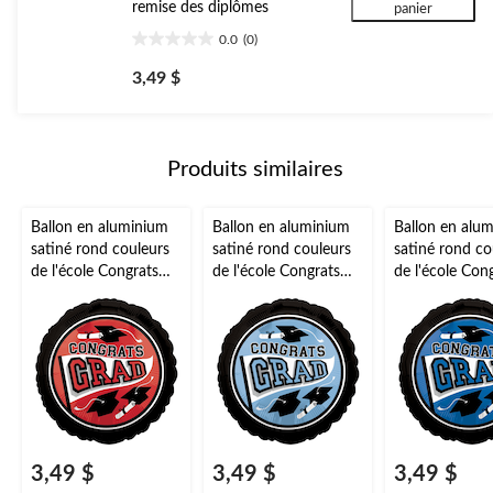
remise des diplômes
panier
0.0
(0)
0.0
étoile(s)
3,49 $
sur
5.
Produits similaires
Ballon en aluminium
Ballon en aluminium
Ballon en alu
satiné rond couleurs
satiné rond couleurs
satiné rond co
de l'école Congrats
de l'école Congrats
de l'école Con
Grad, rouge, 18 po,
Grad, bleu pâle, 18
Grad, bleu, 18
gonflement à l'hélium
po, gonflement à
gonflement à l
et ruban inclus, pour
l'hélium et ruban
et ruban inclu
remise des diplômes
inclus, pour remise
remise des di
des diplômes
3,49 $
3,49 $
3,49 $