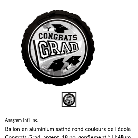
pour
changer
s
c
l
C
G
a
p
g
à
l
e
i
r
d
Anagram Int'l Inc.
d
Ballon en aluminium satiné rond couleurs de l'école
Congrats Grad, argent, 18 po, gonflement à l'hélium