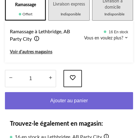
Livraison à
Livraison express
Ramassage
domicile
Offert
Indisponible
Indisponible
Ramassage à Lethbridge, AB
16 En stock
Vous en voulez plus?
Party City
Voir d'autres magasins
Quantité
mise
Ajouter au panier
à
jour
à
1
Trouvez-le également en magasin:
16 en stock au Lethbridge, AB Party City