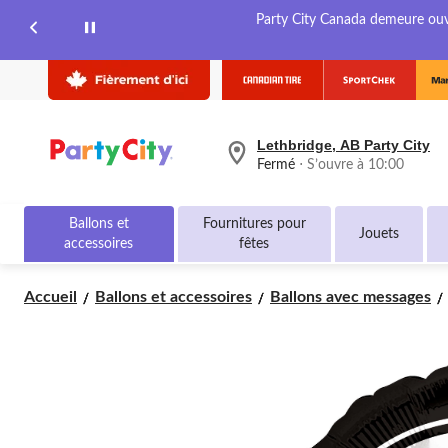
Party City Canada demeure ouver
Lethbridge, AB Party City
votre
Fermé
⋅ S’ouvre à 10:00
magasin
préféré
est
Ballons et
Fournitures pour
Lethbridge,
Jouets
accessoires
fêtes
AB
Party
City,
Accueil
Ballons et accessoires
Ballons avec messages
courament
Fermé,
S’ouvre
à
à
10:00
cliquer
pour
changer