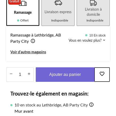
Gratuit
Livraison à
Livraison express
Ramassage
domicile
Offert
Indisponible
Indisponible
Ramassage à Lethbridge, AB
10 En stock
Vous en voulez plus?
Party City
Voir d'autres magasins
Ajouter au panier
Quantité
mise
Trouvez-le également en magasin:
à
jour
à
10 en stock au Lethbridge, AB Party City
1
Mur avant