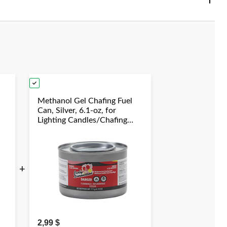
Methanol Gel Chafing Fuel
Can, Silver, 6.1-oz, for
Lighting Candles/Chafing
Dishes
+
2,99 $