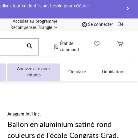
diens tout ce dont ils ont besoin pour célébrer
Accédez au programme
Se connecter
EN
Récompenses Triangle
État de
command
Anniversaire pour
Circulaire
Liquidation
enfants
Anagram Int'l Inc.
Ballon en aluminium satiné rond
couleurs de l'école Congrats Grad,