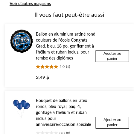
Voir d'autres magasins
Il vous faut peut-être aussi
Ballon en aluminium satiné rond
couleurs de l'école Congrats
Grad, bleu, 18 po, gonflement à
l'hélium et ruban inclus, pour
Ajouter au
remise des diplômes
panier
5.0
(1)
5.0
étoile(s)
3,49 $
sur
5.
1
évaluation
Bouquet de ballons en latex
ronds, bleu royal, paq. 4,
gonflage à l’hélium et ruban
inclus pour
Ajouter au
anniversaire/occasion spéciale
panier
0.0
(0)