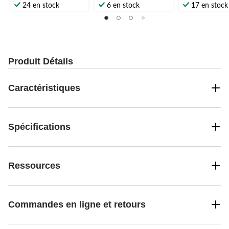
étoile(s)
étoile(s)
étoile(s)
24 en stock
6 en stock
17 en stock
sur
sur
sur
5.
5.
5.
1
1
évaluation
évaluation
Produit Détails
Caractéristiques
Spécifications
Ressources
Commandes en ligne et retours