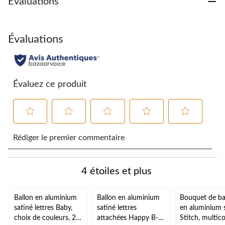
Évaluations
Évaluations
Évaluez ce produit
Sélectionnez
Sélectionnez
Sélectionnez
Sélectionnez
Sélectionnez
pour
pour
pour
pour
pour
Rédiger le premier commentaire
évaluer
évaluer
évaluer
évaluer
évaluer
l'article
l'article
l'article
l'article
l'article
à
à
à
à
à
4 étoiles et plus
1
2
3
4
5
étoile.
étoiles.
étoiles.
étoiles.
étoiles.
Cette
Cette
Cette
Cette
Cette
Ballon en aluminium
Ballon en aluminium
Bouquet de ba
action
action
action
action
action
satiné lettres Baby,
satiné lettres
en aluminium 
ouvrira
ouvrira
ouvrira
ouvrira
ouvrira
choix de couleurs, 26
attachées Happy B-
Stitch, multico
le
le
le
le
le