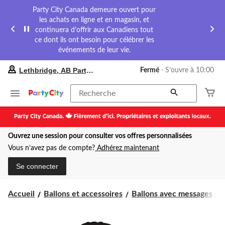
Party City Canada demeure ouvert pour
les achats en ligne et en magasin, et
continuera d’offrir aux Canadiens tout
ce dont ils ont besoin pour célébrer les
événements de leur vie.
votre
Lethbridge, AB Party City
Fermé
⋅ S’ouvre à 10:00
magasin
préféré
est
Recherche
Lethbridge,
AB
Party
City,
Ouvrez une session pour consulter vos offres personnalisées
courament
Fermé,
Vous n’avez pas de compte?
Adhérez maintenant
S’ouvre
à
Se connecter
à
10:00
cliquer
B
Accueil
Ballons et accessoires
Ballons avec messages
B
pour
changer
s