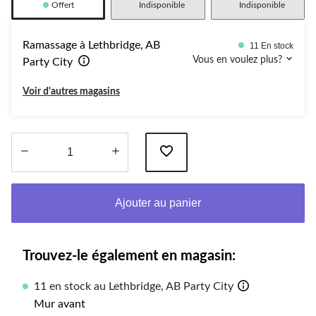
Offert
Indisponible
Indisponible
Ramassage à Lethbridge, AB
11 En stock
Vous en voulez plus?
Party City
Voir d'autres magasins
Quantité
mise
Ajouter au panier
à
jour
à
1
Trouvez-le également en magasin:
11 en stock au Lethbridge, AB Party City
Mur avant