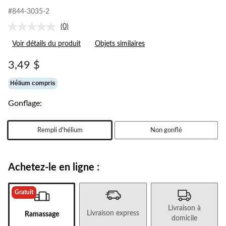
#844-3035-2
(0)
Aucune
cote
Voir détails du produit
Objets similaires
pour
ce
produit.
3,49 $
Lien
vers
Hélium compris
la
même
page.
Gonflage:
Rempli d'hélium
Non gonflé
Achetez-le en ligne :
Gratuit
Livraison à
Livraison express
Ramassage
domicile