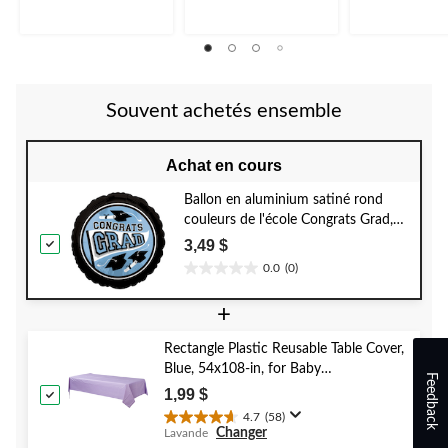
évaluation
évaluations
évaluation
Souvent achetés ensemble
Achat en cours
Ballon en aluminium satiné rond
couleurs de l'école Congrats Grad,
bleu pâle, 18 po, gonflement à
3,49 $
l'hélium et ruban inclus, pour remise
0.0
(0)
0.0
des diplômes
étoile(s)
+
sur
5.
Rectangle Plastic Reusable Table Cover,
Blue, 54x108-in, for Baby
Feedback
Shower/Hanukkah/Birthday Party
1,99 $
4.7
(58)
4.7
Changer
Lavande
étoile(s)