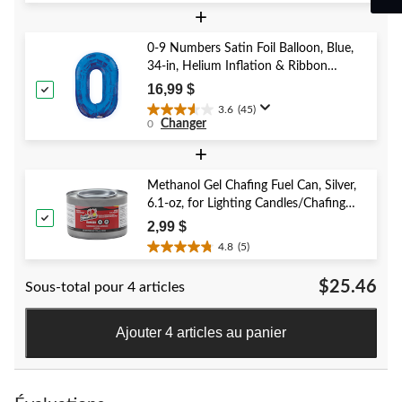
sur
+
5.
58
0-9 Numbers Satin Foil Balloon, Blue,
évaluations
34-in, Helium Inflation & Ribbon
Included for Birthday/Graduation/New
16,99 $
Year's Eve/Anniversary
3.6
(45)
3.6
Changer
0
étoile(s)
sur
+
5.
45
Methanol Gel Chafing Fuel Can, Silver,
évaluations
6.1-oz, for Lighting Candles/Chafing
Dishes
2,99 $
4.8
(5)
4.8
étoile(s)
$25.46
Sous-total pour 4 articles
sur
5.
5
Ajouter 4 articles au panier
évaluations