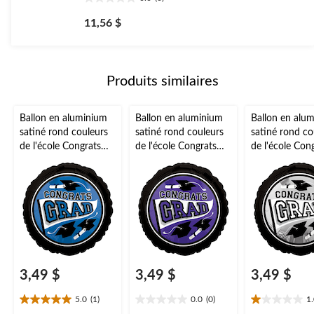
0.0
étoile(s)
11,56 $
sur
5.
Produits similaires
Ballon en aluminium
Ballon en aluminium
Ballon en alu
satiné rond couleurs
satiné rond couleurs
satiné rond co
de l'école Congrats
de l'école Congrats
de l'école Con
Grad, bleu, 18 po,
Grad, mauve, 18 po,
Grad, argent, 
gonflement à l'hélium
gonflement à l'hélium
gonflement à l
et ruban inclus, pour
et ruban inclus, pour
et ruban inclu
remise des diplômes
remise des diplômes
remise des di
3,49 $
3,49 $
3,49 $
5.0
(1)
0.0
(0)
1
5.0
0.0
1.0