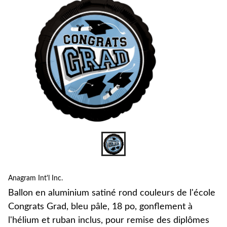
c
l
C
G
b
p
p
g
à
l
e
i
r
Anagram Int'l Inc.
d
d
Ballon en aluminium satiné rond couleurs de l'école
Congrats Grad, bleu pâle, 18 po, gonflement à
l'hélium et ruban inclus, pour remise des diplômes