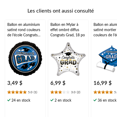
Les clients ont aussi consulté
Ballon en aluminium
Ballon en Mylar à
Ballon en alu
satiné rond couleurs
effet ombré diffus
satiné mortier
de l'école Congrats
Congrats Grad, 18 po
couleurs de l'é
Grad, bleu, 18 po,
Congrats Grad,
gonflement à l'hélium
24 po, gonfle
et ruban inclus, pour
l'hélium et ru
remise des diplômes
inclus, pour r
des diplômes
3,49 $
6,99 $
16,99 $
5.0
(1)
3.0
(2)
5
5.0
3.0
5.0
étoile(s)
étoile(s)
étoile(s)
24 en stock
2 en stock
36 en stock
sur
sur
sur
5.
5.
5.
1
2
1