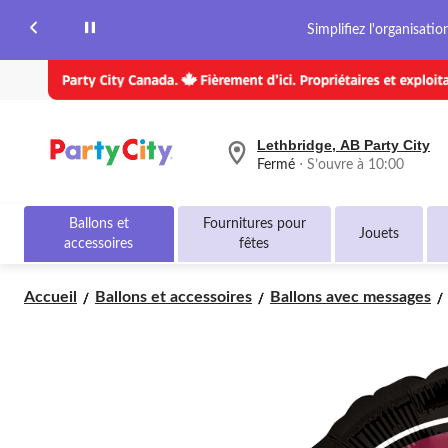
même
Simplifiez l'organisati
page.
Lethbridge, AB Party City
votre
Fermé
⋅ S’ouvre à 10:00
magasin
préféré
est
Ballons et
Fournitures pour
Lethbridge,
Jouets
accessoires
fêtes
AB
Party
City,
Accueil
Ballons et accessoires
Ballons avec messages
courament
Fermé,
S’ouvre
à
à
10:00
cliquer
pour
changer