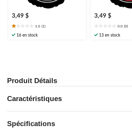
3,49 $
3,49 $
1.0
(1)
0.0
(0)
1.0
0.0
étoile(s)
étoile(s)
16 en stock
13 en stock
sur
sur
5.
5.
1
évaluation
Produit Détails
Caractéristiques
Spécifications