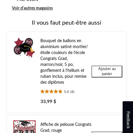
Voir d'autres magasins
Il vous faut peut-être aussi
Bouquet de ballons en
aluminium satiné mortier/
étoile couleurs de l'école
Congrats Grad,
marron/noir, 5 po,
Ajouter au
gonflement à l'hélium et
panier
ruban inclus, pour remise
des diplômes
5.0
(4)
5.0
étoile(s)
33,99 $
sur
5.
Feedback
4
évaluations
Affiche de pelouse Congrats
Grad, rouge