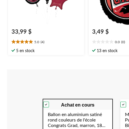
33,99 $
3,49 $
5.0
(4)
0.0
(0)
5.0
0.0
étoile(s)
étoile(s)
5 en stock
13 en stock
sur
sur
5.
5.
4
évaluations
Achat en cours
Ballon en aluminium satiné
M
rond couleurs de l'école
P
Congrats Grad, marron, 18
B