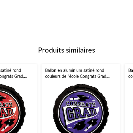
Produits similaires
 satiné rond
Ballon en aluminium satiné rond
Ba
Congrats Grad,
couleurs de l'école Congrats Grad,
co
ment à l'hélium et
mauve, 18 po, gonflement à l'hélium et
bl
emise des diplômes
ruban inclus, pour remise des diplômes
ru