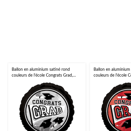
Ballon en aluminium satiné rond
Ballon en aluminium
couleurs de l'école Congrats Grad,
couleurs de l'école 
argent, 18 po, gonflement à l'hélium et
rouge, 18 po, gonfle
ruban inclus, pour remise des diplômes
ruban inclus, pour r