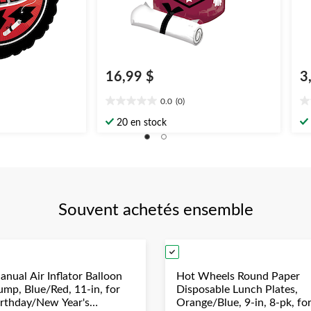
16,99 $
3
0.0
(0)
0.0
0.
étoile(s)
ét
20 en stock
sur
su
5.
5.
Souvent achetés ensemble
anual Air Inflator Balloon
Hot Wheels Round Paper
ump, Blue/Red, 11-in, for
Disposable Lunch Plates,
irthday/New Year's
Orange/Blue, 9-in, 8-pk, fo