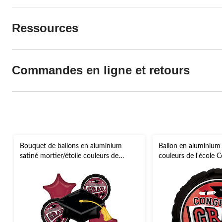
Ressources
Commandes en ligne et retours
Bouquet de ballons en aluminium
Ballon en aluminium
satiné mortier/étoile couleurs de
couleurs de l'école 
l'école Congrats Grad, marron/noir, 5
rouge, 18 po, gonfle
po, gonflement à l'hélium et ruban
ruban inclus, pour r
inclus, pour remise des diplômes