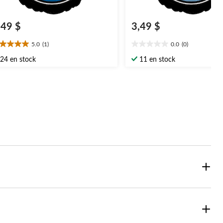
,49 $
3,49 $
5.0
(1)
0.0
(0)
0
0.0
oile(s)
étoile(s)
24 en stock
11 en stock
r
sur
5.
aluation