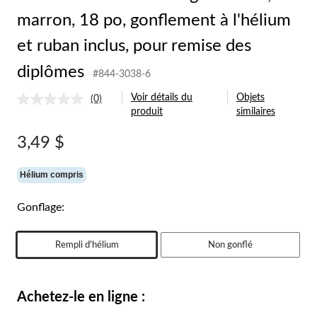
marron, 18 po, gonflement à l'hélium
et ruban inclus, pour remise des
diplômes
#844-3038-6
Voir détails du
Objets
(0)
Aucune
produit
similaires
cote
pour
ce
3,49 $
produit.
Lien
vers
Hélium compris
la
même
page.
Gonflage:
Rempli d'hélium
Non gonflé
Achetez-le en ligne :