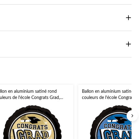
llon en aluminium satiné rond
Ballon en aluminium satiné r
uleurs de l'école Congrats Grad,
couleurs de l'école Congrats 
anc/or, 18 po, ruban et gonflage
bleu, 18 po, gonflement à l'hé
lium compris, pour remise des
ruban inclus, pour remise des
plômes