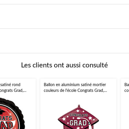
Les clients ont aussi consulté
 satiné rond
Ballon en aluminium satiné mortier
Ba
Congrats Grad,
couleurs de l'école Congrats Grad,
co
ment à l'hélium et
marron, 24 po, gonflement à l'hélium
bl
emise des diplômes
et ruban inclus, pour remise des
hé
diplômes
di