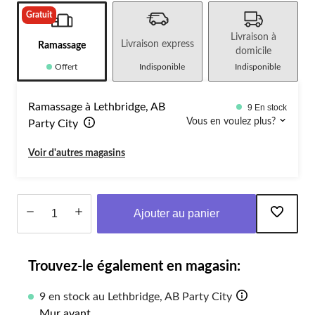
Gratuit
Livraison à
Livraison express
Ramassage
domicile
Offert
Indisponible
Indisponible
Ramassage à Lethbridge, AB
9 En stock
Vous en voulez plus?
Party City
Voir d'autres magasins
Ajouter au panier
Quantité
mise
Trouvez-le également en magasin:
à
jour
à
9 en stock au Lethbridge, AB Party City
1
Mur avant