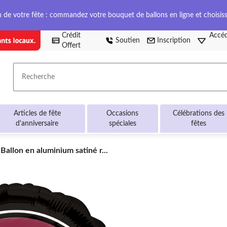
on de votre fête : commandez votre bouquet de ballons en ligne et choisis
Crédit
Accéd
Soutien
Inscription
Offert
Recherche
Articles de fête
Occasions
Célébrations des
d'anniversaire
spéciales
fêtes
Ballon
Ballon en aluminium satiné r...
en
aluminium
satiné
rond
couleurs
de
l'école