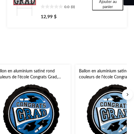
Ajouter au
0.0
(0)
panier
0.0
étoile(s)
12,99 $
sur
5.
llon en aluminium satiné rond
Ballon en aluminium satiné r
uleurs de l'école Congrats Grad,
couleurs de l'école Congrats G
eu, 18 po, gonflement à l'hélium et
pâle, 18 po, gonflement à l'hé
ban inclus, pour remise des diplômes
ruban inclus, pour remise des