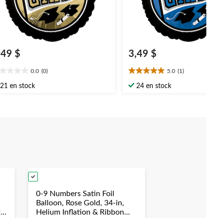
,49 $
3,49 $
0.0
(0)
5.0
(1)
0
5.0
oile(s)
étoile(s)
21 en stock
24 en stock
r
sur
5.
1
évaluation
0-9 Numbers Satin Foil
Balloon, Rose Gold, 34-in,
r
Helium Inflation & Ribbon