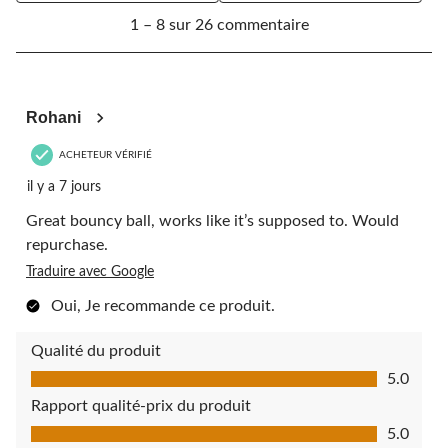
1
1 – 8 sur 26 commentaire
à
8
sur
26
5 étoile(s) sur 5.
commentaire.
Rohani
ACHETEUR VÉRIFIÉ
il y a 7 jours
Great bouncy ball, works like it’s supposed to. Would
repurchase.
Traduire avec Google
Oui, Je recommande ce produit.
Qualité du produit
Qualité du produit, 5.0 sur 5
5.0
Rapport qualité-prix du produit
Rapport qualité-prix du produit, 5.0 sur 5
5.0