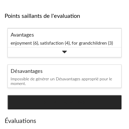
Points saillants de l'evaluation
Avantages
enjoyment (6),
satisfaction (4),
for grandchildren (3)
Désavantages
Impossible de générer un Désavantages approprié pour le
moment.
SEE ALL REVIEWS
Click
to
go
Évaluations
to