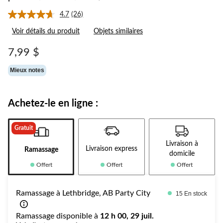
4.7
(26)
Lire
les
Voir détails du produit
Objets similaires
26
commentaires.
Lien
7,99 $
vers
la
Mieux notes
même
page.
Achetez-le en ligne :
Gratuit
Livraison à
Livraison express
Ramassage
domicile
Offert
Offert
Offert
Ramassage à Lethbridge, AB Party City
15 En stock
Ramassage disponible à
12 h 00, 29 juil.