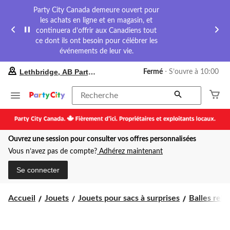
Party City Canada demeure ouvert pour
les achats en ligne et en magasin, et
continuera d’offrir aux Canadiens tout
ce dont ils ont besoin pour célébrer les
événements de leur vie.
votre
Lethbridge, AB Party City
Fermé
⋅ S’ouvre à 10:00
magasin
préféré
est
Recherche
Lethbridge,
AB
Party
City,
Ouvrez une session pour consulter vos offres personnalisées
courament
Fermé,
Vous n’avez pas de compte?
Adhérez maintenant
S’ouvre
à
Se connecter
à
10:00
cliquer
Accueil
Jouets
Jouets pour sacs à surprises
Balles rebo
pour
changer