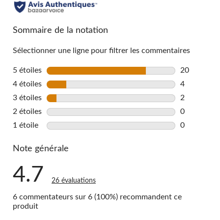
all
reviews
Sommaire de la notation
Sélectionner une ligne pour filtrer les commentaires
5 étoiles
étoiles
20
20 commenta
4 étoiles
étoiles
4
4 commentai
3 étoiles
étoiles
2
2 commentai
2 étoiles
étoiles
0
0 commentai
1 étoile
étoiles
0
0 commentai
Note générale
4.7
26 évaluations
6 commentateurs sur 6 (100%) recommandent ce
produit