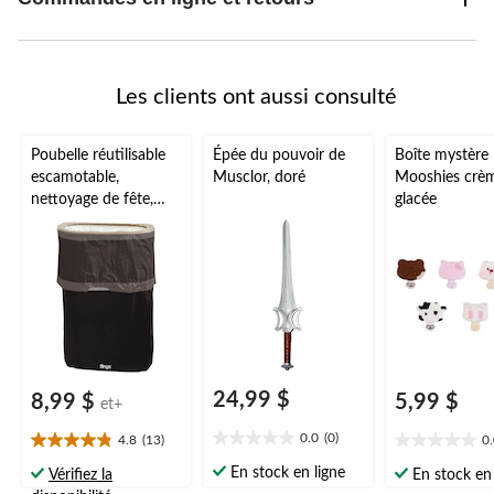
Les clients ont aussi consulté
Poubelle réutilisable
Épée du pouvoir de
Boîte mystère
escamotable,
Musclor, doré
Mooshies crè
nettoyage de fête,
glacée
couleurs variées,
13 gal
24,99 $
8,99 $
5,99 $
et+
0.0
(0)
4.8
(13)
0
0.0
4.8
0.0
étoile(s)
étoile(s)
étoile(s)
En stock en ligne
Vérifiez la
En stock en 
sur
sur
sur