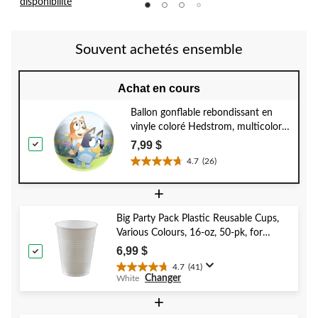
disponibilité
5.
5.
5.
13
évaluations
Souvent achetés ensemble
Achat en cours
Ballon gonflable rebondissant en
vinyle coloré Hedstrom, multicolore,
choix variés, 3 ans et plus, pour
7,99 $
activités estivales/d'extérieur
4.7
(26)
4.7
étoile(s)
+
sur
5.
Big Party Pack Plastic Reusable Cups,
26
Various Colours, 16-oz, 50-pk, for
évaluations
Christmas/Thanksgiving/New Year's
6,99 $
Eve/Birthday Party
4.7
(41)
4.7
Changer
White
étoile(s)
sur
+
5.