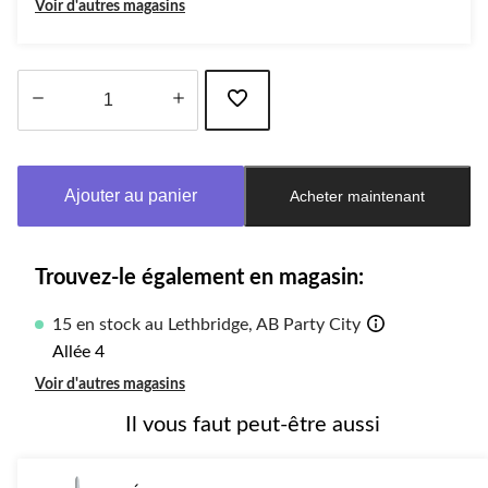
Voir d'autres magasins
Quantité
mise
à
Ajouter au panier
Acheter maintenant
jour
à
1
Trouvez-le également en magasin:
15 en stock au Lethbridge, AB Party City
Allée 4
Voir d'autres magasins
Il vous faut peut-être aussi