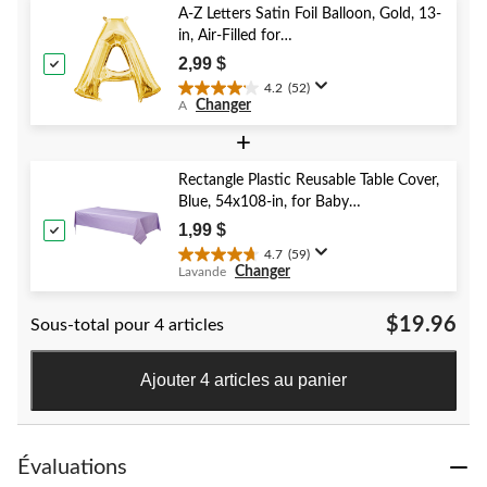
41
A-Z Letters Satin Foil Balloon, Gold, 13-
évaluations
in, Air-Filled for
Birthday/Graduation/Baby
2,99 $
Shower/Wedding
4.2
(52)
4.2
Changer
A
étoile(s)
sur
+
5.
52
Rectangle Plastic Reusable Table Cover,
évaluations
Blue, 54x108-in, for Baby
Shower/Hanukkah/Birthday Party
1,99 $
4.7
(59)
4.7
Changer
Lavande
étoile(s)
sur
$19.96
Sous-total pour 4 articles
5.
59
évaluations
Ajouter 4 articles au panier
Évaluations