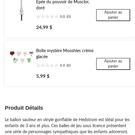
Épée du pouvoir de Musclor,
doré
Ajouter au
0.0
(0)
panier
0.0
étoile(s)
24,99 $
sur
5.
Boîte mystère Mooshies crème
glacée
Ajouter au
0.0
(0)
panier
0.0
étoile(s)
5,99 $
sur
5.
Produit Détails
Le ballon sauteur en vinyle gonflable de Hedstrom est idéal pour les
enfants de 3 ans et plus. Ces balles de jeu sous licence présentent
une série de personnages sympathiques que les enfants adoreront.