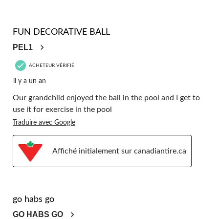
5 étoile(s) sur 5.
FUN DECORATIVE BALL
PEL1
ACHETEUR VÉRIFIÉ
il y a un an
Our grandchild enjoyed the ball in the pool and I get to
use it for exercise in the pool
Traduire avec Google
Affiché initialement sur canadiantire.ca
5 étoile(s) sur 5.
go habs go
GO HABS GO