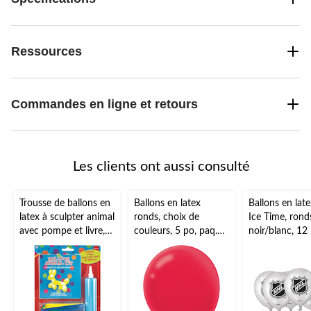
Ressources
Commandes en ligne et retours
Les clients ont aussi consulté
Trousse de ballons en
Ballons en latex
Ballons en la
latex à sculpter animal
ronds, choix de
Ice Time, rond
avec pompe et livre,
couleurs, 5 po, paq.
noir/blanc, 12 
multicolore, 11 po,
50, pour fête
paq. 6
paq. 40, pour fête
d'anniversaire
d'anniversaire