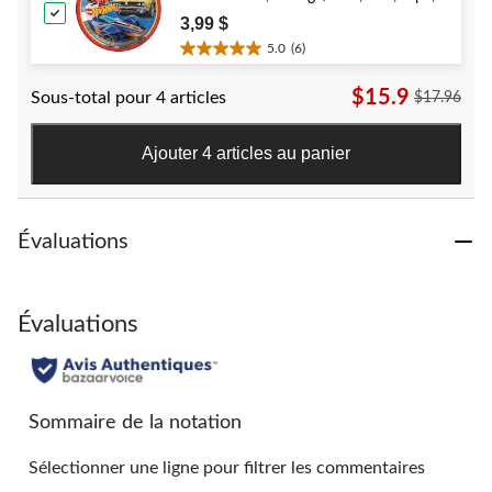
évaluations
for Birthday Party
3,99 $
5.0
(6)
5.0
étoile(s)
$15.9
Sous-total pour 4 articles
$17.96
sur
5.
6
Ajouter 4 articles au panier
évaluations
Évaluations
Évaluations
Sommaire de la notation
Sélectionner une ligne pour filtrer les commentaires