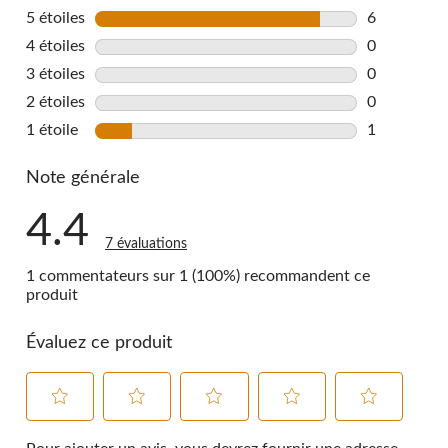
5 étoiles
étoiles
6
6 commentai
4 étoiles
étoiles
0
0 commentai
3 étoiles
étoiles
0
0 commentai
2 étoiles
étoiles
0
0 commentai
1 étoile
étoiles
1
1 commentai
Note générale
4.4
7 évaluations
1 commentateurs sur 1 (100%) recommandent ce
produit
Évaluez ce produit
Sélectionnez
Sélectionnez
Sélectionnez
Sélectionnez
Sélectionnez