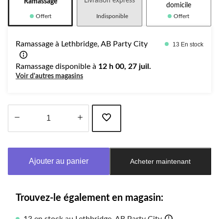
Livraison express
Ramassage
domicile
Offert
Indisponible
Offert
Ramassage à Lethbridge, AB Party City
13 En stock
Ramassage disponible à
12 h 00, 27 juil.
Voir d'autres magasins
Quantité
mise
à
Ajouter au panier
Acheter maintenant
jour
à
1
Trouvez-le également en magasin: