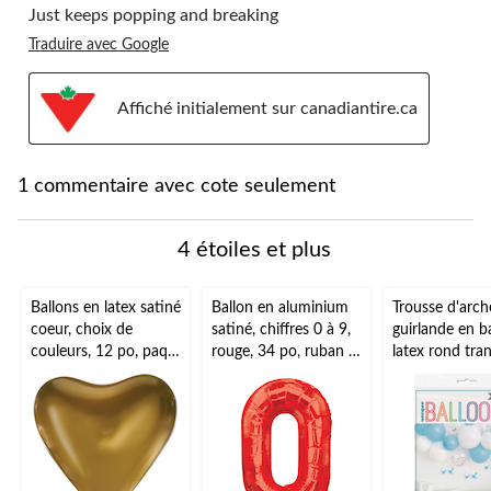
Just keeps popping and breaking
Traduire avec Google
Affiché initialement sur canadiantire.ca
1 commentaire avec cote seulement
4 étoiles et plus
Ballons en latex satiné
Ballon en aluminium
Trousse d'arch
coeur, choix de
satiné, chiffres 0 à 9,
guirlande en b
couleurs, 12 po, paq.
rouge, 34 po, ruban et
latex rond tra
6, pour fête
gonflage hélium
confetti,
d'anniversaire
compris,
bleu/blanc/arg
anniversaire/remise
pour fête prén
de diplômes/jour de
l'An