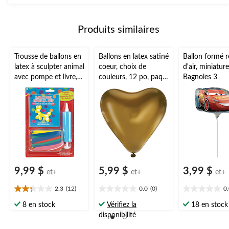
5.
1
évaluation
Produits similaires
Trousse de ballons en
Ballons en latex satiné
Ballon formé r
latex à sculpter animal
coeur, choix de
d'air, miniature
avec pompe et livre,
couleurs, 12 po, paq.
Bagnoles 3
multicolore, 11 po,
6, pour fête
paq. 40, pour fête
d'anniversaire
d'anniversaire
9,99 $
5,99 $
3,99 $
et+
et+
et+
2.3
(12)
0.0
(0)
0
2.3
0.0
0.0
étoile(s)
étoile(s)
étoile(s)
8 en stock
Vérifiez la
18 en stock
sur
sur
sur
disponibilité
5.
5.
5.