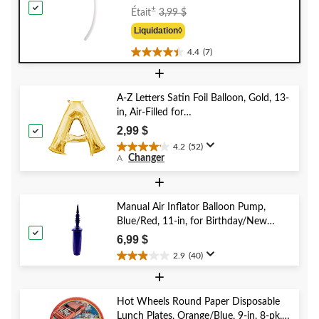
Prix
±
Était
3,99 $
Était
Liquidation◊
3,99 $
4.4
(7)
4.4
+
étoile(s)
sur
5.
A-Z Letters Satin Foil Balloon, Gold, 13-
7
in, Air-Filled for
évaluations
Birthday/Graduation/Baby
2,99 $
Shower/Wedding
4.2
(52)
4.2
Changer
A
étoile(s)
sur
+
5.
52
Manual Air Inflator Balloon Pump,
évaluations
Blue/Red, 11-in, for Birthday/New
Year's Eve/Graduation/Baby
6,99 $
Shower/Wedding/Halloween
2.9
(40)
2.9
+
étoile(s)
sur
5.
Hot Wheels Round Paper Disposable
40
Lunch Plates, Orange/Blue, 9-in, 8-pk,