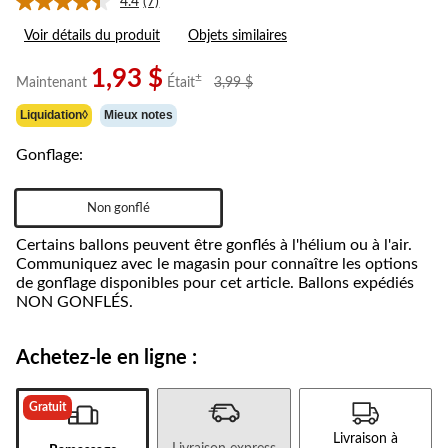
4.4
(7)
Lire
les
Voir détails du produit
Objets similaires
7
commentaires.
Lien
1,93 $
prix
±
Maintenant
Était
3,99 $
vers
était
la
Liquidation◊
Mieux notes
3,99 $
même
page.
Gonflage:
Non gonflé
Certains ballons peuvent être gonflés à l'hélium ou à l'air.
Communiquez avec le magasin pour connaître les options
de gonflage disponibles pour cet article. Ballons expédiés
NON GONFLÉS.
Achetez-le en ligne :
Gratuit
Livraison à