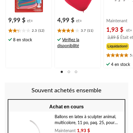
9,99 $
4,99 $
et+
et+
Maintenant
1,93 $
et+
2.3
(12)
3.7
(11)
2.3
3.7
3,89 $
Était
e
étoile(s)
étoile(s)
8 en stock
Vérifiez la
sur
sur
disponibilité
Liquidation◊
5.
5.
12
11
5
5.0
évaluations
évaluations
étoile(s)
4 en stock
sur
5.
1
évaluation
Souvent achetés ensemble
Achat en cours
Ballons en latex à sculpter animal,
multicolore, 11 po, paq. 25, pour
fête d'anniversaire
1,93 $
Maintenant