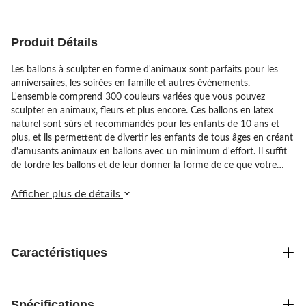
12
évaluations
Produit Détails
Les ballons à sculpter en forme d'animaux sont parfaits pour les
anniversaires, les soirées en famille et autres événements.
L'ensemble comprend 300 couleurs variées que vous pouvez
sculpter en animaux, fleurs et plus encore. Ces ballons en latex
naturel sont sûrs et recommandés pour les enfants de 10 ans et
plus, et ils permettent de divertir les enfants de tous âges en créant
d'amusants animaux en ballons avec un minimum d'effort. Il suffit
de tordre les ballons et de leur donner la forme de ce que votre
imagination vous inspire pour créer instantanément une animation
lors de votre prochaine réunion.
Afficher plus de détails
Caractéristiques
Spécifications