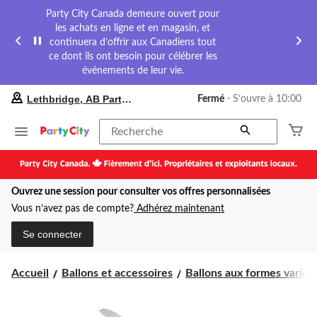
Party City Canada demeure ouvert pour
les achats en ligne et en magasin, et
continuera d’offrir aux Canadiens tout
ce dont ils ont besoin pour célébrer les
événements de leur vie.
votre
Lethbridge, AB Party City
Fermé
⋅ S’ouvre à 10:00
magasin
préféré
est
Recherche
Lethbridge,
AB
Party
City,
Ouvrez une session pour consulter vos offres personnalisées
courament
Fermé,
Vous n’avez pas de compte?
Adhérez maintenant
S’ouvre
à
Se connecter
à
10:00
cliquer
Accueil
Ballons et accessoires
Ballons aux formes variées
pour
changer