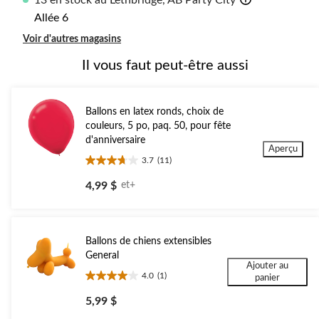
13 en stock au Lethbridge, AB Party City
Allée 6
Voir d'autres magasins
Il vous faut peut-être aussi
Ballons en latex ronds, choix de
couleurs, 5 po, paq. 50, pour fête
d'anniversaire
Aperçu
3.7
(11)
3.7
étoile(s)
4,99 $
et+
sur
5.
11
évaluations
Ballons de chiens extensibles
General
Ajouter au
4.0
(1)
panier
4.0
étoile(s)
5,99 $
sur