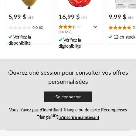
5,99 $
16,99 $
9,99 $
et+
et+
et+
0.0
(0)
5
0.0
5.0
3.4
3.4
(32)
étoile(s)
étoile(s)
Vérifiez la
12 en stock
étoile(s)
Vérifiez la
sur
sur
disponibilité
sur
disponibilité
5.
5.
5.
1
32
évaluation
évaluations
Ouvrez une session pour consulter vos offres
personnalisées
Se connecter
Vous n’avez pas d’identifiant Triangle ou de carte Récompenses
MD
Triangle
?
S’inscrire maintenant