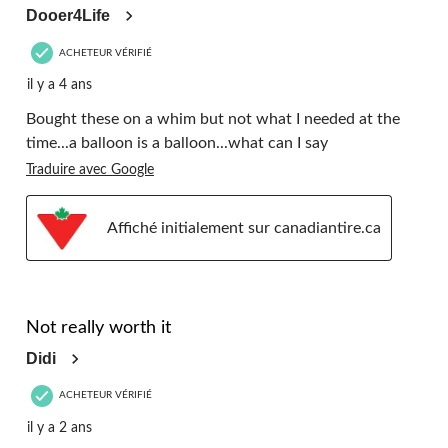
Dooer4Life
ACHETEUR VÉRIFIÉ
il y a 4 ans
Bought these on a whim but not what I needed at the
time...a balloon is a balloon...what can I say
Traduire avec Google
Affiché initialement sur canadiantire.ca
1 étoile(s) sur 5.
Not really worth it
Didi
ACHETEUR VÉRIFIÉ
il y a 2 ans