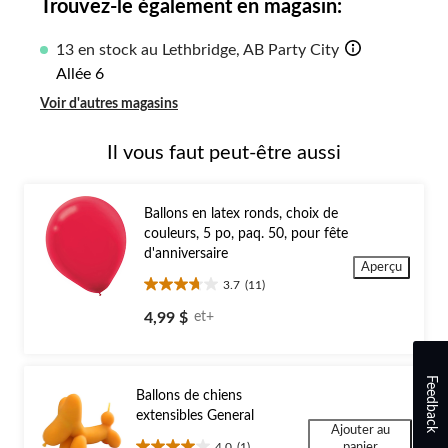
Trouvez-le également en magasin:
13 en stock au Lethbridge, AB Party City
Allée 6
Voir d'autres magasins
Il vous faut peut-être aussi
Ballons en latex ronds, choix de
couleurs, 5 po, paq. 50, pour fête
d'anniversaire
Aperçu
3.7
(11)
3.7
étoile(s)
4,99 $
et+
sur
5.
11
Feedback
évaluations
Ballons de chiens
extensibles General
Ajouter au
4.0
(1)
panier