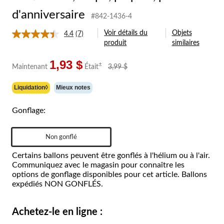
d'anniversaire
#842-1436-4
Voir détails du
Objets
4.4
(7)
Lire
produit
similaires
les
7
commentaires.
1,93 $
prix
±
Maintenant
Était
3,99 $
Lien
était
vers
3,99 $
la
Liquidation◊
Mieux notes
même
page.
Gonflage:
Non gonflé
Certains ballons peuvent être gonflés à l'hélium ou à l'air.
Communiquez avec le magasin pour connaître les
options de gonflage disponibles pour cet article. Ballons
expédiés NON GONFLÉS.
Achetez-le en ligne :