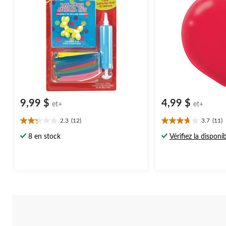
d'anniversaire
9,99 $
4,99 $
et+
et+
2.3
(12)
3.7
(11)
2.3
3.7
étoile(s)
étoile(s)
8 en stock
Vérifiez la disponib
sur
sur
5.
5.
12
11
évaluations
évaluations