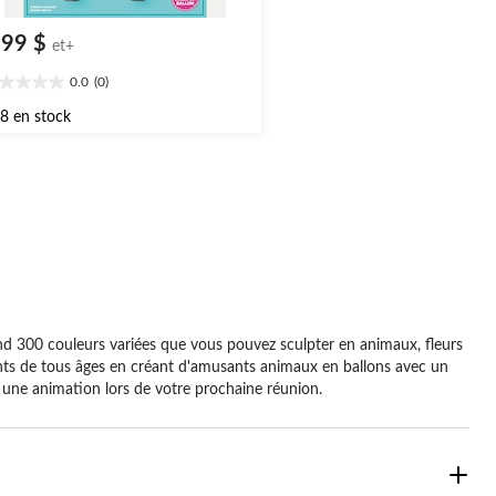
,99 $
et+
0.0
(0)
0
oile(s)
8 en stock
r
end 300 couleurs variées que vous pouvez sculpter en animaux, fleurs
fants de tous âges en créant d'amusants animaux en ballons avec un
t une animation lors de votre prochaine réunion.