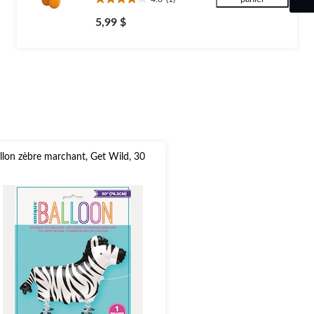
4.0
étoile(s)
5,99 $
sur
5.
1
évaluation
llon zèbre marchant, Get Wild, 30