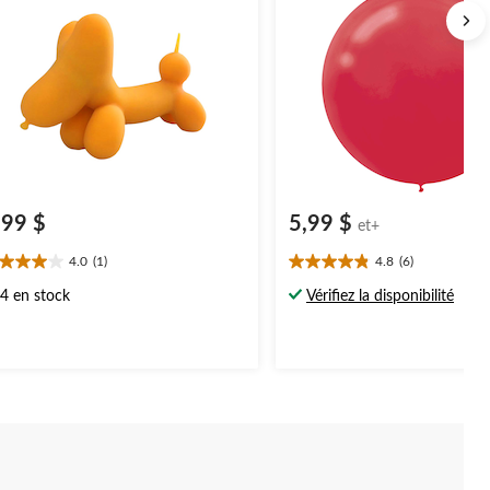
,99 $
5,99 $
et+
4.0
(1)
4.8
(6)
0
4.8
oile(s)
étoile(s)
4 en stock
Vérifiez la disponibilité
r
sur
5.
6
aluation
évaluations