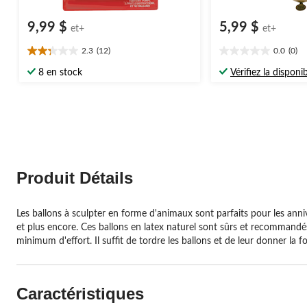
9,99 $
5,99 $
et+
et+
2.3
(12)
0.0
(0)
2.3
0.0
étoile(s)
étoile(s)
8 en stock
Vérifiez la disponib
sur
sur
5.
5.
12
évaluations
Produit Détails
Les ballons à sculpter en forme d'animaux sont parfaits pour les ann
et plus encore. Ces ballons en latex naturel sont sûrs et recommandés
minimum d'effort. Il suffit de tordre les ballons et de leur donner l
Caractéristiques