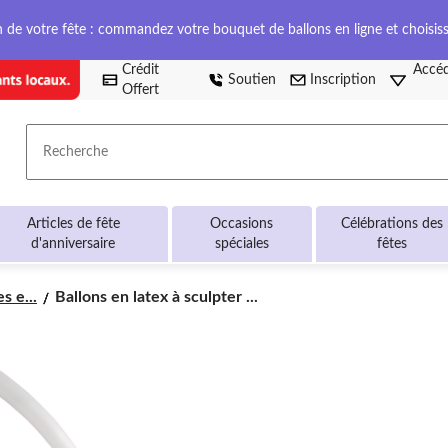
on de votre fête : commandez votre bouquet de ballons en ligne et choisis
Crédit
Accéd
Soutien
Inscription
Offert
Recherche
Articles de fête
Occasions
Célébrations des
d'anniversaire
spéciales
fêtes
Ballons
s e...
Ballons en latex à sculpter ...
en
latex
à
sculpter
animal,
multicolore,
11