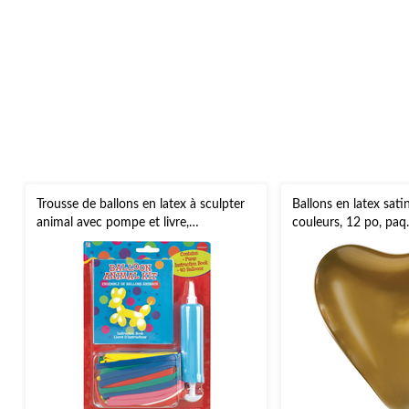
Trousse de ballons en latex à sculpter
Ballons en latex sati
animal avec pompe et livre,
couleurs, 12 po, paq.
multicolore, 11 po, paq. 40, pour fête
d'anniversaire
d'anniversaire