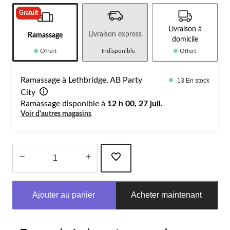
Gratuit
Livraison à
Livraison express
Ramassage
domicile
Offert
Indisponible
Offert
Ramassage à Lethbridge, AB Party
13 En stock
City
Ramassage disponible à
12 h 00, 27 juil.
Voir d'autres magasins
Quantité
mise
Ajouter au panier
Acheter maintenant
à
jour
à
1