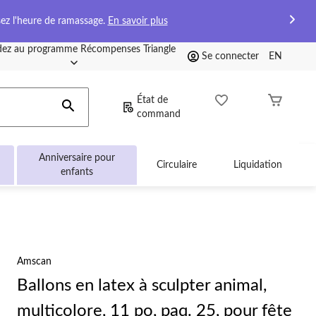
sez l'heure de ramassage.
En savoir plus
ez au programme Récompenses Triangle
Se connecter
EN
État de
command
Anniversaire pour
Circulaire
Liquidation
enfants
Amscan
Ballons en latex à sculpter animal,
multicolore, 11 po, paq. 25, pour fête