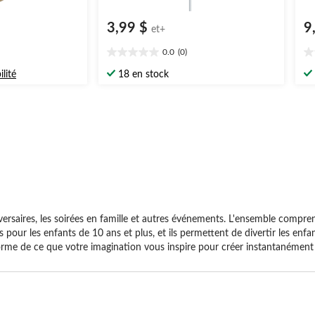
3,99 $
9
et+
0.0
(0)
0.0
0.
étoile(s)
ét
ilité
18 en stock
sur
su
5.
5.
iversaires, les soirées en famille et autres événements. L'ensemble compr
 pour les enfants de 10 ans et plus, et ils permettent de divertir les en
a forme de ce que votre imagination vous inspire pour créer instantanémen