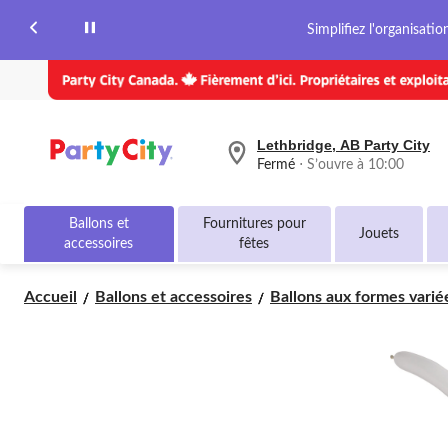
page.
Simplifiez l'organisati
Lethbridge, AB Party City
votre
Fermé
⋅ S’ouvre à 10:00
magasin
préféré
est
Ballons et
Fournitures pour
Lethbridge,
Jouets
accessoires
fêtes
AB
Party
City,
Accueil
Ballons et accessoires
Ballons aux formes variée
courament
Fermé,
S’ouvre
à
à
10:00
cliquer
pour
changer