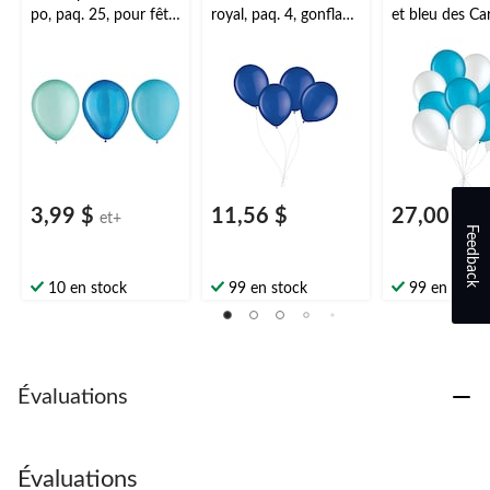
po, paq. 25, pour fête
royal, paq. 4, gonflage
et bleu des Car
prénatale/fête
à l’hélium et ruban
paq. 10, gonfl
d'anniversaire
inclus pour
l’hélium et ru
anniversaire/occasion
inclus pour
spéciale
anniversaire/o
spéciale
3,99 $
11,56 $
27,00 $
et+
Feedback
10 en stock
99 en stock
99 en stock
Évaluations
Évaluations