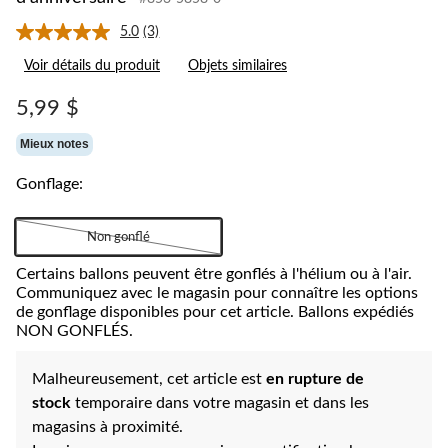
5.0
(3)
Lire
les
Voir détails du produit
Objets similaires
3
commentaires.
Lien
5,99 $
vers
la
Mieux notes
même
page.
Gonflage:
Non gonflé
Certains ballons peuvent être gonflés à l'hélium ou à l'air.
Communiquez avec le magasin pour connaître les options
de gonflage disponibles pour cet article. Ballons expédiés
NON GONFLÉS.
Malheureusement, cet article est
en rupture de
stock
temporaire dans votre magasin et dans les
magasins à proximité.