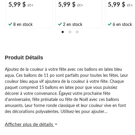
5,99 $
5,99 $
5,99 $
et+
et+
et+
8 en stock
2 en stock
6 en stock
Produit Détails
Ajoutez de la couleur à votre fête avec ces ballons en latex bleu
aqua. Ces ballons de 11 po sont parfaits pour toutes les fêtes. Leur
couleur bleu aqua vif ajoutera de la couleur à votre fête. Chaque
paquet comprend 15 ballons en latex pour que vous puissiez
décorer à votre convenance. Égayez votre prochaine fête
d'anniversaire, fête prénatale ou fête de Noël avec ces ballons
amusants. Leur forme ronde classique et leur couleur vive en font
des décorations polyvalentes. Utilisez-les pour ajouter
instantanément de la couleur à n'importe quelle pièce ou salle. Ces
ballons de qualité connaîtront certainement du succès lors de votre
Afficher plus de détails
prochain événement.