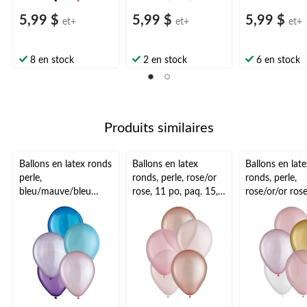
5,99 $
5,99 $
5,99 $
et+
et+
et+
8 en stock
2 en stock
6 en stock
Produits similaires
Ballons en latex ronds
Ballons en latex
Ballons en late
perle,
ronds, perle, rose/or
ronds, perle,
bleu/mauve/bleu
rose, 11 po, paq. 15,
rose/or/or rose
sarcelle, 11 po, paq.
pour fête
paq. 15, pour 
15, pour fête
prénatale/fête
prénatale/fête
d'anniversaire
d'anniversaire
d'anniversaire