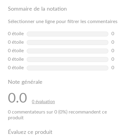
Sommaire de la notation
Sélectionner une ligne pour filtrer les commentaires
0 étoile
étoiles
0
0 commentai
0 étoile
étoiles
0
0 commentai
0 étoile
étoiles
0
0 commentai
0 étoile
étoiles
0
0 commentai
0 étoile
étoiles
0
0 commentai
Note générale
0.0
0 évaluation
0 commentateurs sur 0 (0%) recommandent ce
produit
Évaluez ce produit