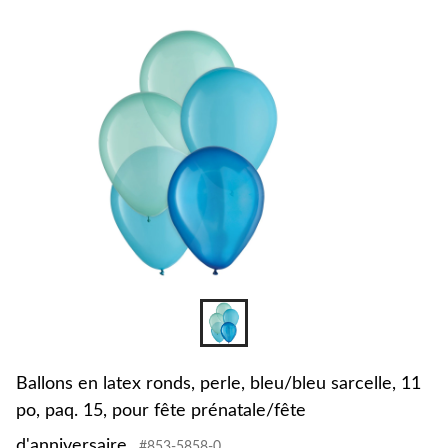
changer
latex
ronds,
perle,
bleu/bl
sarcelle
11
po,
paq.
15,
pour
fête
prénata
d'annive
Ballons en latex ronds, perle, bleu/bleu sarcelle, 11
po, paq. 15, pour fête prénatale/fête
d'anniversaire
#853-5858-0