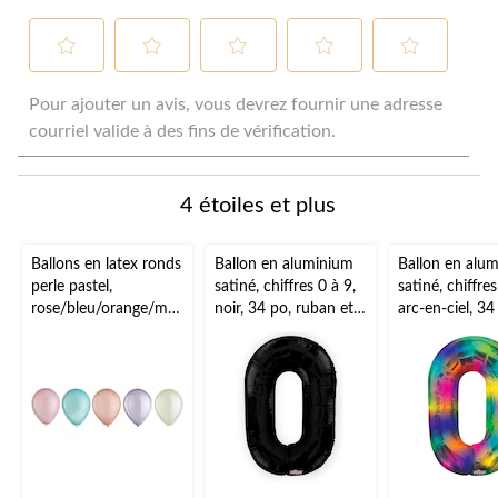
Sélectionnez
Sélectionnez
Sélectionnez
Sélectionnez
Sélectionnez
pour
pour
pour
pour
pour
Pour ajouter un avis, vous devrez fournir une adresse
évaluer
évaluer
évaluer
évaluer
évaluer
courriel valide à des fins de vérification.
l'article
l'article
l'article
l'article
l'article
à
à
à
à
à
1
2
3
4
5
4 étoiles et plus
étoile.
étoiles.
étoiles.
étoiles.
étoiles.
Cette
Cette
Cette
Cette
Cette
action
action
action
action
action
Ballons en latex ronds
Ballon en aluminium
Ballon en alu
ouvrira
ouvrira
ouvrira
ouvrira
ouvrira
perle pastel,
satiné, chiffres 0 à 9,
satiné, chiffres
le
le
le
le
le
rose/bleu/orange/ma
noir, 34 po, ruban et
arc-en-ciel, 34
formulaire
formulaire
formulaire
formulaire
formulaire
uve/vert, 5 po, paq.
gonflage hélium
gonflement à l
de
de
de
de
de
25, pour fête
compris,
et ruban inclus
soumission.
soumission.
soumission.
soumission.
soumission.
d'anniversaire
anniversaire/remise
anniversaire/r
de diplômes/jour de
de diplômes/j
l'An
l'An