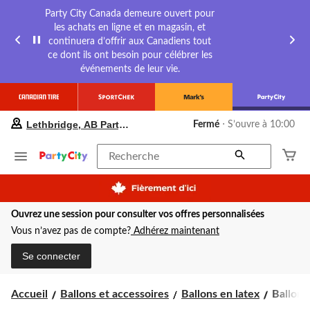
Party City Canada demeure ouvert pour
les achats en ligne et en magasin, et
continuera d’offrir aux Canadiens tout
ce dont ils ont besoin pour célébrer les
événements de leur vie.
votre
Lethbridge, AB Party City
Fermé
⋅ S’ouvre à 10:00
magasin
préféré
est
Recherche
Lethbridge,
AB
Party
City,
Ouvrez une session pour consulter vos offres personnalisées
courament
Fermé,
Vous n’avez pas de compte?
Adhérez maintenant
S’ouvre
à
Se connecter
à
10:00
cliquer
Ballons
Accueil
Ballons et accessoires
Ballons en latex
Ballons 
pour
en