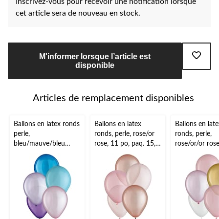
Inscrivez-vous pour recevoir une notification lorsque
cet article sera de nouveau en stock.
M'informer lorsque l’article est
disponible
Articles de remplacement disponibles
Ballons en latex ronds
Ballons en latex
Ballons en late
perle,
ronds, perle, rose/or
ronds, perle,
bleu/mauve/bleu
rose, 11 po, paq. 15,
rose/or/or rose
sarcelle, 11 po, paq.
pour fête
paq. 15, pour 
15, pour fête
prénatale/fête
prénatale/fête
d'anniversaire
d'anniversaire
d'anniversaire