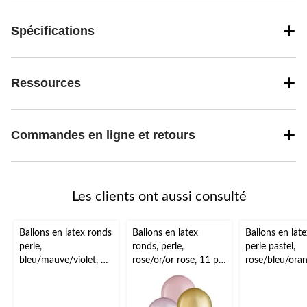
Spécifications
Ressources
Commandes en ligne et retours
Les clients ont aussi consulté
Ballons en latex ronds
Ballons en latex
Ballons en lat
perle,
ronds, perle,
perle pastel,
bleu/mauve/violet, 5
rose/or/or rose, 11 po,
rose/bleu/ora
po, paq. 25, pour fête
paq. 15, pour fête
uve/vert, 5 po,
d'anniversaire
prénatale/fête
25, pour fête
d'anniversaire
d'anniversaire