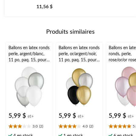
étoile(s)
11,56 $
sur
5.
Produits similaires
Ballons en latex ronds
Ballons en latex ronds
Ballons en late
perle, argent/blanc,
perle, or/argent/noir,
ronds, perle,
11 po, paq. 15, pour
11 po, paq. 15, pour
rose/or/or rose
fête d'anniversaire
fête d'anniversaire
paq. 15, pour 
prénatale/fête
d'anniversaire
5,99 $
5,99 $
5,99 $
et+
et+
et+
3.0
(2)
4.0
(2)
5
3.0
4.0
5.0
étoile(s)
étoile(s)
étoile(s)
4 en stock
1 en stock
6 en stock