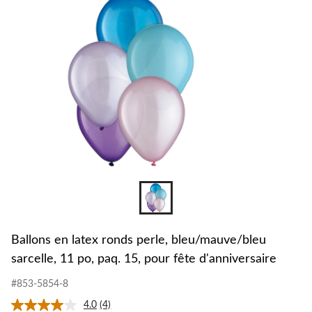
perle,
bleu/ma
sarcelle
11
po,
paq.
15,
pour
fête
d'annive
Ballons en latex ronds perle, bleu/mauve/bleu
sarcelle, 11 po, paq. 15, pour fête d'anniversaire
#853-5854-8
4.0
(4)
Lire