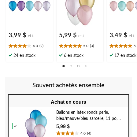
3,99 $
5,99 $
3,49 $
et+
et+
et+
4.0
(2)
5.0
(3)
5
4.0
5.0
5.0
étoile(s)
étoile(s)
étoile(s)
24 en stock
6 en stock
17 en stock
sur
sur
sur
5.
5.
5.
2
3
1
évaluations
évaluations
évaluation
Souvent achetés ensemble
Achat en cours
Ballons en latex ronds perle,
bleu/mauve/bleu sarcelle, 11 po,
paq. 15, pour fête d'anniversaire
5,99 $
4.0
(4)
4.0