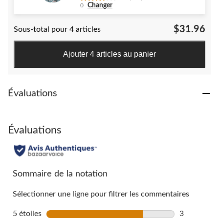
3.6
Changer
0
étoile(s)
sur
$31.96
Sous-total pour 4 articles
5.
117
évaluations
Ajouter 4 articles au panier
Évaluations
Évaluations
Sommaire de la notation
Sélectionner une ligne pour filtrer les commentaires
5 étoiles
étoiles
3