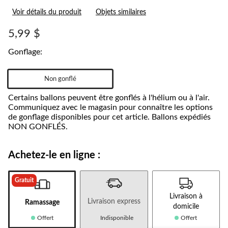
les
Voir détails du produit
Objets similaires
4
commentaires.
Lien
5,99 $
vers
la
Gonflage:
même
page.
Non gonflé
Certains ballons peuvent être gonflés à l'hélium ou à l'air.
Communiquez avec le magasin pour connaître les options
de gonflage disponibles pour cet article. Ballons expédiés
NON GONFLÉS.
Achetez-le en ligne :
Gratuit
Livraison à
Livraison express
Ramassage
domicile
Offert
Indisponible
Offert