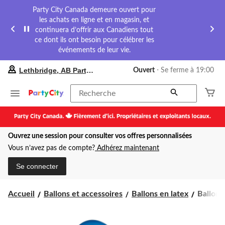
Party City Canada demeure ouvert pour
les achats en ligne et en magasin, et
continuera d’offrir aux Canadiens tout
ce dont ils ont besoin pour célébrer les
événements de leur vie.
votre
Lethbridge, AB Party City
Ouvert
⋅ Se ferme à 19:00
magasin
préféré
est
Recherche
Lethbridge,
AB
Party
City,
Ouvrez une session pour consulter vos offres personnalisées
courament
Ouvert,
Vous n’avez pas de compte?
Adhérez maintenant
Se
ferme
Se connecter
à
à
19:00
Ballons
Accueil
Ballons et accessoires
Ballons en latex
Ballons 
cliquer
en
pour
latex
changer
ronds