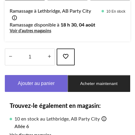
Ramassage à Lethbridge, AB Party City
10 En stock
Ramassage disponible à
18 h 30, 04 août
Voir d'autres magasins
Quantité
mise
à
Ajouter au panier
Acheter maintenant
jour
à
1
Trouvez-le également en magasin:
10 en stock au Lethbridge, AB Party City
Allée 6