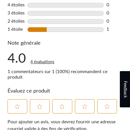
3 commentai
4 étoiles
étoiles
0
0 commentai
3 étoiles
étoiles
0
0 commentai
2 étoiles
étoiles
0
0 commentai
1 étoile
étoiles
1
1 commentai
Note générale
4.0
4 évaluations
1 commentateurs sur 1 (100%) recommandent ce
produit
Feedback
Évaluez ce produit
Sélectionnez
Sélectionnez
Sélectionnez
Sélectionnez
Sélectionnez
pour
pour
pour
pour
pour
Pour ajouter un avis, vous devrez fournir une adresse
évaluer
évaluer
évaluer
évaluer
évaluer
courriel valide à des fins de vérification.