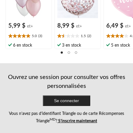
5,99 $
8,99 $
6,49 $
et+
et+
et+
5.0
(3)
1.5
(2)
4
5.0
1.5
4.0
étoile(s)
étoile(s)
étoile(s)
6 en stock
3 en stock
5 en stock
sur
sur
sur
5.
5.
5.
3
2
1
évaluations
évaluations
évaluation
Ouvrez une session pour consulter vos offres
personnalisées
Se connecter
Vous n’avez pas d’identifiant Triangle ou de carte Récompenses
MD
Triangle
?
S’inscrire maintenant