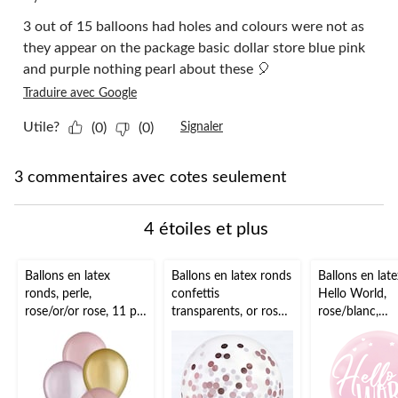
3 out of 15 balloons had holes and colours were not as
they appear on the package basic dollar store blue pink
and purple nothing pearl about these 🎈
Traduire avec Google
Utile?
(0)
(0)
Signaler
3 commentaires avec cotes seulement
4 étoiles et plus
Ballons en latex
Ballons en latex ronds
Ballons en lat
ronds, perle,
confettis
Hello World,
rose/or/or rose, 11 po,
transparents, or rose,
rose/blanc,
paq. 15, pour fête
24 po, paq. 2, pour
étoile/coeur, 1
prénatale/fête
fête d'anniversaire
paq. 15, pour 
d'anniversaire
prénatale