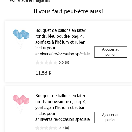
Voir d'autres magasins
Il vous faut peut-être aussi
Bouquet de ballons en latex
ronds, bleu poudre, paq. 4,
gonflage à l’hélium et ruban
inclus pour
Ajouter au
anniversaire/occasion spéciale
panier
0.0
(0)
0.0
étoile(s)
11,56 $
sur
5.
Bouquet de ballons en latex
ronds, nouveau rose, paq. 4,
gonflage à l’hélium et ruban
inclus pour
Ajouter au
anniversaire/occasion spéciale
panier
0.0
(0)
0.0