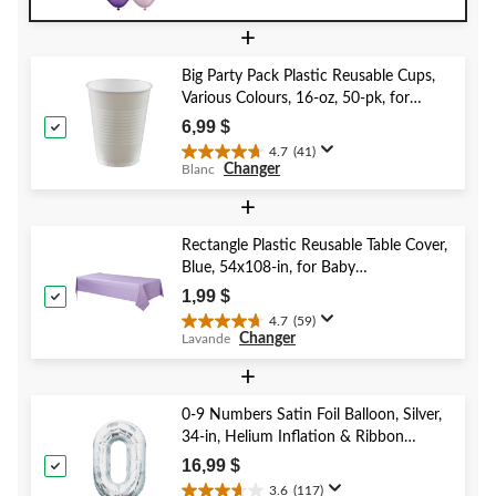
étoile(s)
+
sur
5.
Big Party Pack Plastic Reusable Cups,
4
Various Colours, 16-oz, 50-pk, for
évaluations
Christmas/Thanksgiving/New Year's
6,99 $
Eve/Birthday Party
4.7
(41)
4.7
Changer
Blanc
étoile(s)
sur
+
5.
41
Rectangle Plastic Reusable Table Cover,
évaluations
Blue, 54x108-in, for Baby
Shower/Hanukkah/Birthday Party
1,99 $
4.7
(59)
4.7
Changer
Lavande
étoile(s)
sur
+
5.
59
0-9 Numbers Satin Foil Balloon, Silver,
évaluations
34-in, Helium Inflation & Ribbon
Included for Birthday/Graduation/New
16,99 $
Year's Eve/Anniversary
3.6
(117)