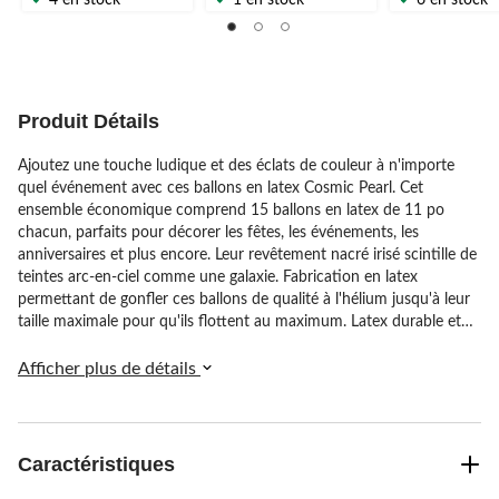
sur
sur
sur
5.
5.
5.
2
2
3
évaluations
évaluations
évaluations
Produit Détails
Ajoutez une touche ludique et des éclats de couleur à n'importe
quel événement avec ces ballons en latex Cosmic Pearl. Cet
ensemble économique comprend 15 ballons en latex de 11 po
chacun, parfaits pour décorer les fêtes, les événements, les
anniversaires et plus encore. Leur revêtement nacré irisé scintille de
teintes arc-en-ciel comme une galaxie. Fabrication en latex
permettant de gonfler ces ballons de qualité à l'hélium jusqu'à leur
taille maximale pour qu'ils flottent au maximum. Latex durable et
extensible se nouant facilement pour fixer le ruban à friser et les
ficelles à ballons. Ces ballons en latex Cosmic Pearl sont une façon
Afficher plus de détails
festive et abordable de transformer n'importe quelle pièce en lieu
de fête.
Caractéristiques