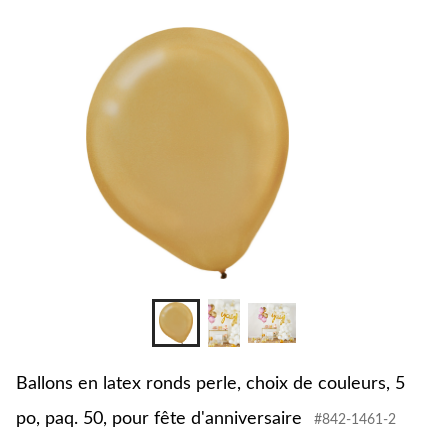
changer
latex
ronds
perle,
choix
de
couleur
5
po,
paq.
50,
pour
fête
d'annive
Ballons en latex ronds perle, choix de couleurs, 5
po, paq. 50, pour fête d'anniversaire
#842-1461-2