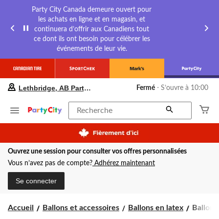
Party City Canada demeure ouvert pour
les achats en ligne et en magasin, et
continuera d’offrir aux Canadiens tout
ce dont ils ont besoin pour célébrer les
événements de leur vie.
votre
Lethbridge, AB Party City
Fermé
⋅ S’ouvre à 10:00
magasin
préféré
est
Recherche
Lethbridge,
AB
Party
City,
Ouvrez une session pour consulter vos offres personnalisées
courament
Fermé,
Vous n’avez pas de compte?
Adhérez maintenant
S’ouvre
à
Se connecter
à
10:00
cliquer
Ballons
Accueil
Ballons et accessoires
Ballons en latex
Ballons 
pour
en