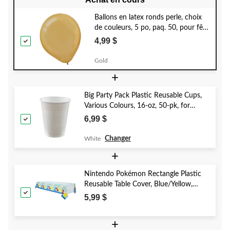
Ballons en latex ronds perle, choix
de couleurs, 5 po, paq. 50, pour fête
d'anniversaire
4,99 $
Gold
+
Big Party Pack Plastic Reusable Cups,
Various Colours, 16-oz, 50-pk, for
Christmas/Thanksgiving/New Year's
6,99 $
Eve/Birthday Party
Changer
White
+
Nintendo Pokémon Rectangle Plastic
Reusable Table Cover, Blue/Yellow,
54x96-in, for Birthday Party
5,99 $
+