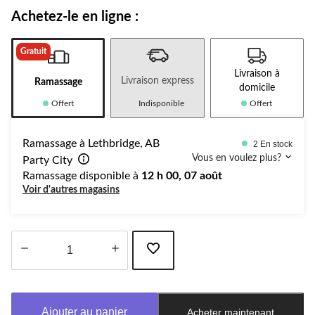
Achetez-le en ligne :
Gratuit
Livraison à
Livraison express
Ramassage
domicile
Offert
Indisponible
Offert
Ramassage à Lethbridge, AB
2 En stock
Vous en voulez plus?
Party City
Ramassage disponible à
12 h 00, 07 août
Voir d'autres magasins
Quantité
mise
à
Ajouter au panier
Acheter maintenant