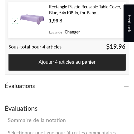
Rectangle Plastic Reusable Table Cover,
Blue, 54x108-in, for Baby
Feedback
Shower/Hanukkah/Birthday Party
1,99 $
Changer
Lavande
$19.96
Sous-total pour 4 articles
Ajouter 4 articles au panier
Évaluations
Évaluations
Sommaire de la notation
Sélectionner une ligne pour filtrer les commentaires