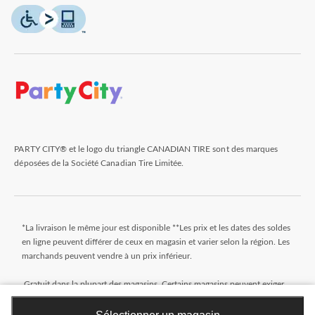
PARTY CITY® et le logo du triangle CANADIAN TIRE sont des marques
déposées de la Société Canadian Tire Limitée.
*La livraison le même jour est disponible **Les prix et les dates des soldes
en ligne peuvent différer de ceux en magasin et varier selon la région. Les
marchands peuvent vendre à un prix inférieur.
Gratuit dans la plupart des magasins. Certains magasins peuvent exiger
un montant minimum minimal pour commander (avant taxes). Les
commandes qui n'atteignent pas ce montant seront assujetties à un petit