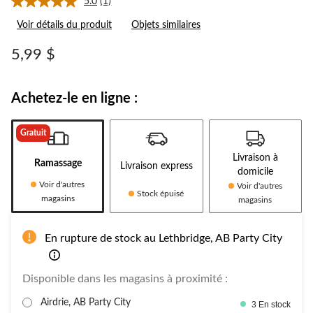
5.0
(1)
Lire
1
Voir détails du produit
Objets similaires
commentaire.
Lien
vers
5,99 $
la
même
page.
Achetez-le en ligne :
Gratuit
Livraison à
Ramassage
Livraison express
domicile
Voir d'autres
Voir d'autres
Stock épuisé
magasins
magasins
En rupture de stock au Lethbridge, AB Party City
Disponible dans les magasins à proximité :
Airdrie, AB Party City
3 En stock