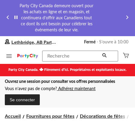
Party City Canada demeure ouvert pour
les achats en ligne et en magasin, et
continuera d’offrir aux Canadiens tout
ce dont ils ont besoin pour célébrer les
événements de leur vie.
votre
Lethbridge, AB Party City
Fermé
⋅ S’ouvre à 10:00
magasin
préféré
est
Recherche
Lethbridge,
AB
Party
City,
Ouvrez une session pour consulter vos offres personnalisées
courament
Fermé,
Vous n’avez pas de compte?
Adhérez maintenant
S’ouvre
à
Se connecter
à
10:00
cliquer
Accueil
Fournitures pour fêtes
Décorations de fêtes
D
pour
changer