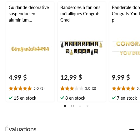
Guirlande décorative
Banderoles à fanions
Banderole dor
suspendue en
métalliques Congrats
Congrats You D
aluminium
Grad
pi
Congratulations, or,
3,5 pi, pour remise de
diplôme/fiançailles/ret
raite
4,99 $
12,99 $
9,99 $
5.0
(3)
3.0
(2)
5
5.0
3.0
5.0
étoile(s)
étoile(s)
étoile(s)
15 en stock
8 en stock
7 en stock
sur
sur
sur
5.
5.
5.
3
2
1
évaluations
évaluations
évaluation
Évaluations