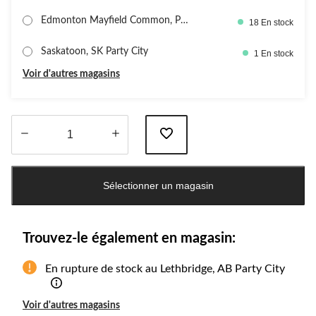
Edmonton Mayfield Common, Par
18 En stock
ty Cit
Saskatoon, SK Party City
1 En stock
Voir d'autres magasins
Quantité
mise
Sélectionner un magasin
à
jour
à
1
Trouvez-le également en magasin:
En rupture de stock au Lethbridge, AB Party City
Voir d'autres magasins