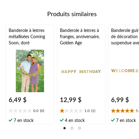
Produits similaires
Banderole à lettres
Banderole à lettres à
Banderole guir
métallisées Coming
franges, anniversaire,
de décoration
Soon, doré
Golden Age
suspendue av
l'inscription 
Home pour fêt
occasion spéci
doré, 9,8 pi
6,49 $
12,99 $
6,99 $
0.0
(0)
1.0
(1)
5
0.0
1.0
5.0
étoile(s)
étoile(s)
étoile(s)
7 en stock
4 en stock
7 en stock
sur
sur
sur
5.
5.
5.
1
3