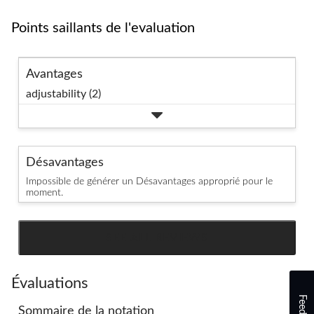
Points saillants de l'evaluation
Avantages
adjustability (2)
Désavantages
Impossible de générer un Désavantages approprié pour le
moment.
SEE ALL REVIEWS
Click
to
go
Évaluations
to
Sommaire de la notation
all