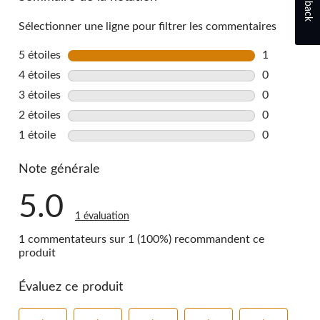
Feedback
reviews
Sélectionner une ligne pour filtrer les commentaires
5 étoiles
étoiles
1
1 commentai
4 étoiles
étoiles
0
0 commentai
3 étoiles
étoiles
0
0 commentai
2 étoiles
étoiles
0
0 commentai
1 étoile
étoiles
0
0 commentai
Note générale
5.0
1 évaluation
1 commentateurs sur 1 (100%) recommandent ce
produit
Évaluez ce produit