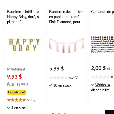
Bannière scintillante
Banderole décorative
Guirlande de p
Happy Bday, doré, 6
en papier macramé
pi, paq. 2
Pink Diamond, pour
fête prénuptiale ou
enterrement de vie de
jeune fille, plusieurs
couleurs, 6 pi
2,00 $
5,99 $
et+
Maintenant
9,93 $
0
0.0
(0)
0.0
0.0
prix
étoile(s)
étoile(s)
Était
19,99 $
Vérifiez la
10 en stock
était
sur
sur
disponibilité
Liquidation◊
5.
19,99 $
5.
5.0
(2)
5.0
étoile(s)
4 en stock
sur