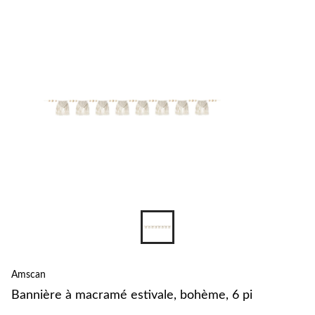
pour
changer
Amscan
Bannière à macramé estivale, bohème, 6 pi