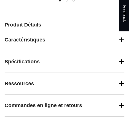
5.
Feedback
2
évaluations
Produit Détails
Caractéristiques
Spécifications
Ressources
Commandes en ligne et retours