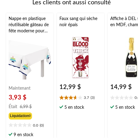
Les clients ont aussi consulté
Nappe en plastique
Faux sang qui sèche
Affiche à DEL 
réutilisable gâteau de
noir épais
en MDF, cha
fête moderne pour
usage
intérieur/extérieur, 54
x 102 po
12,99 $
14,99 $
Maintenant
3,93 $
3.7
(3)
0
3.7
0.0
prix
étoile(s)
étoile(s)
Était
6,99 $
5 en stock
5 en stock
était
sur
sur
Liquidation◊
5.
5.
6,99 $
3
0.0
(0)
0.0
évaluations
étoile(s)
9 en stock