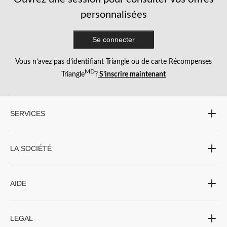
étoile.
étoiles.
étoiles.
étoiles.
étoiles.
Cette
Cette
Cette
Cette
Cette
personnalisées
action
action
action
action
action
ouvrira
ouvrira
ouvrira
ouvrira
ouvrira
Se connecter
le
le
le
le
le
formulaire
formulaire
formulaire
formulaire
formulaire
de
de
de
de
de
Vous n’avez pas d’identifiant Triangle ou de carte Récompenses
soumission.
soumission.
soumission.
soumission.
soumission.
MD
Triangle
?
S’inscrire maintenant
SERVICES
LA SOCIÉTÉ
AIDE
LEGAL