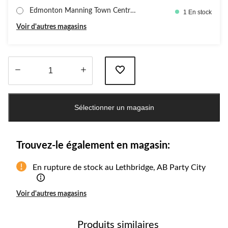
Edmonton Manning Town Centre,
1 En stock
PartyC
Voir d'autres magasins
Quantité
mise
Sélectionner un magasin
à
jour
à
1
Trouvez-le également en magasin:
En rupture de stock au Lethbridge, AB Party City
Voir d'autres magasins
Produits similaires