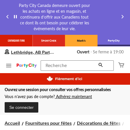
Party City Canada demeure ouvert pour
les achats en ligne et en magasin, et
continuera d’offrir aux Canadiens tout
ce dont ils ont besoin pour célébrer les
événements de leur vie.
votre
Lethbridge, AB Party City
Ouvert
⋅ Se ferme à 19:00
magasin
préféré
est
Recherche
Lethbridge,
AB
Party
City,
Ouvrez une session pour consulter vos offres personnalisées
courament
Ouvert,
Vous n’avez pas de compte?
Adhérez maintenant
Se
ferme
Se connecter
à
à
19:00
Accueil
Fournitures pour fêtes
Décorations de fêtes
D
cliquer