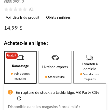
#855-2921-2
(0)
Aucune
cote
Voir détails du produit
Objets similaires
pour
ce
produit.
14,99 $
Lien
vers
la
même
Achetez-le en ligne :
page.
Gratuit
Livraison à
Ramassage
Livraison express
domicile
Voir d'autres
Voir d'autres
Stock épuisé
magasins
magasins
En rupture de stock au Lethbridge, AB Party City
Disponible dans les magasins à proximité :