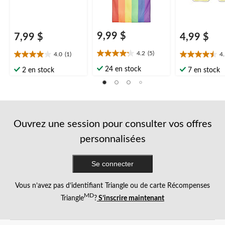
9,99 $
7,99 $
4,99 $
4.2
(5)
4.0
(1)
4
4.2
4.0
4.5
étoile(s)
étoile(s)
étoile(s)
24 en stock
2 en stock
7 en stock
sur
sur
sur
5.
5.
5.
5
1
2
évaluations
évaluation
évaluations
Ouvrez une session pour consulter vos offres
personnalisées
Se connecter
Vous n’avez pas d’identifiant Triangle ou de carte Récompenses
MD
Triangle
?
S’inscrire maintenant