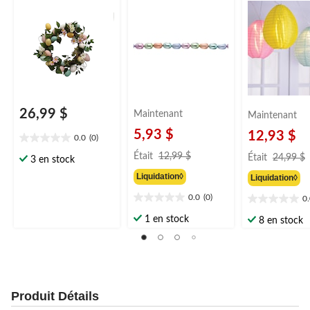
vert/pastel, 18 po,
surdimensionn
pour Pâques
26,99 $
Maintenant
Maintenant
5,93 $
12,93 $
0.0
(0)
0.0
prix
étoile(s)
Était
12,99 $
Était
24,99 $
3 en stock
était
sur
Liquidation◊
Liquidation◊
12,99 $
5.
0.0
(0)
0
0.0
0.0
étoile(s)
étoile(s)
1 en stock
8 en stock
sur
sur
5.
5.
Produit Détails