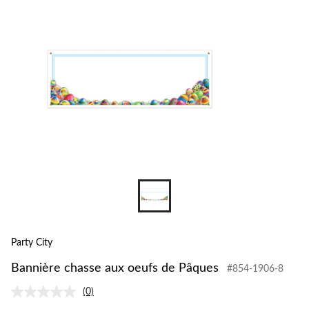
Party City
Bannière chasse aux oeufs de Pâques
#854-1906-8
(0)
Aucune
cote