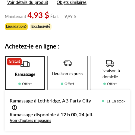
Voir détails du produit
Objets similaires
pour
ce
produit.
4,93 $
prix
±
Maintenant
Était
9,99 $
Lien
était
vers
Liquidation◊
Exclusivité
9,99 $
la
même
page.
Achetez-le en ligne :
Gratuit
Livraison à
Livraison express
Ramassage
domicile
Offert
Offert
Offert
Ramassage à Lethbridge, AB Party City
11 En stock
Ramassage disponible à
12 h 00, 24 juil.
Voir d'autres magasins