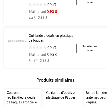
panier
0.0
(0)
0.0
étoile(s)
0,93 $
Maintenant
sur
prix
±
Était
2,99 $
5.
était
2,99 $
Guirlande d'oeufs en plastique
de Pâques
Ajouter au
0.0
(0)
0.0
panier
étoile(s)
5,93 $
Maintenant
sur
prix
±
Était
12,99 $
5.
était
12,99 $
Produits similaires
Couronne
Guirlande d'oeufs en
Jeu de lumière
feuilles/fleurs oeufs
plastique de Pâques
lanternes oeuf
de Pâques artificielle,
Pâques