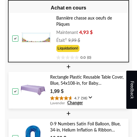
Achat en cours
Bannière chasse aux oeufs de
Pâques
4,93 $
Maintenant
Prix
±
Était
9,99 $
Était
Liquidation◊
9,99 $
0.0
(0)
0.0
+
étoile(s)
sur
5.
Rectangle Plastic Reusable Table Cover,
Feedback
Blue, 54x108-in, for Baby
Shower/Hanukkah/Birthday Party
1,99 $
4.7
(58)
4.7
Changer
Lavender
étoile(s)
sur
+
5.
58
0-9 Numbers Satin Foil Balloon, Blue,
évaluations
34-in, Helium Inflation & Ribbon
Included for Birthday/Graduation/New