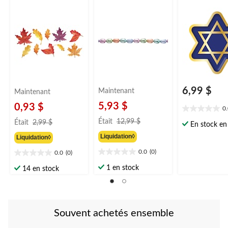
feuilles d'automne
David, bleu/or,
fraîches, choix de
pour Hanoukk
couleurs, paq. 10
6,99 $
Maintenant
Maintenant
5,93 $
0,93 $
0
0.0
prix
prix
étoile(s)
Était
12,99 $
Était
2,99 $
En stock en 
était
était
sur
Liquidation◊
Liquidation◊
12,99 $
2,99 $
5.
0.0
(0)
0.0
(0)
0.0
0.0
étoile(s)
étoile(s)
1 en stock
14 en stock
sur
sur
5.
5.
Souvent achetés ensemble