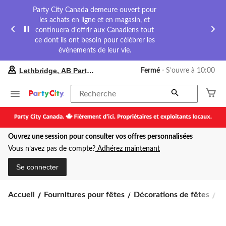
Party City Canada demeure ouvert pour
les achats en ligne et en magasin, et
continuera d’offrir aux Canadiens tout
ce dont ils ont besoin pour célébrer les
événements de leur vie.
votre
Lethbridge, AB Party City
Fermé
⋅ S’ouvre à 10:00
magasin
préféré
est
Recherche
Lethbridge,
AB
Party
City,
Ouvrez une session pour consulter vos offres personnalisées
courament
Fermé,
Vous n’avez pas de compte?
Adhérez maintenant
S’ouvre
à
Se connecter
à
10:00
cliquer
Accueil
Fournitures pour fêtes
Décorations de fêtes
D
pour
changer