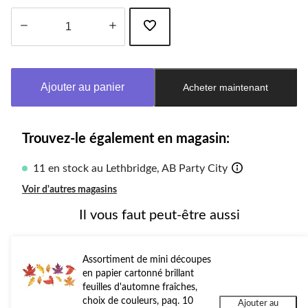
Quantité
mise
à
Ajouter au panier
Acheter maintenant
jour
à
1
Trouvez-le également en magasin:
11 en stock au Lethbridge, AB Party City
Voir d'autres magasins
Il vous faut peut-être aussi
Assortiment de mini découpes
en papier cartonné brillant
feuilles d'automne fraîches,
choix de couleurs, paq. 10
Ajouter au