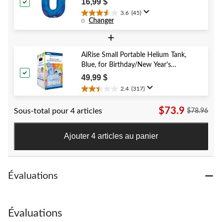
16,99 $
Year's Eve/Anniversary
3.6
(45)
3.6
Changer
0
étoile(s)
sur
+
5.
45
AiRise Small Portable Helium Tank,
évaluations
Blue, for Birthday/New Year's
Eve/Graduation/Baby
49,99 $
Shower/Wedding/Halloween
2.4
(317)
2.4
étoile(s)
$73.9
Sous-total pour 4 articles
$78.96
sur
5.
317
Ajouter 4 articles au panier
évaluations
Évaluations
Évaluations