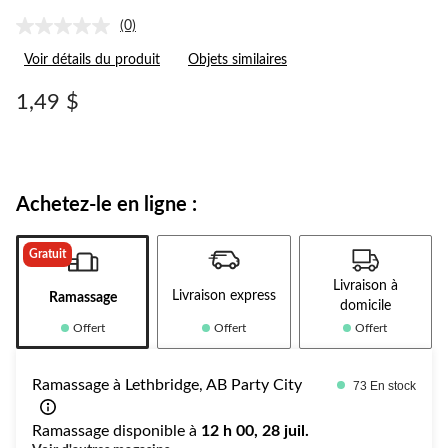
(0)
Aucune
cote
Voir détails du produit
Objets similaires
pour
ce
produit.
1,49 $
Lien
vers
la
même
page.
Achetez-le en ligne :
Gratuit
Livraison à
Livraison express
Ramassage
domicile
Offert
Offert
Offert
Ramassage à Lethbridge, AB Party City
73 En stock
Ramassage disponible à
12 h 00, 28 juil.