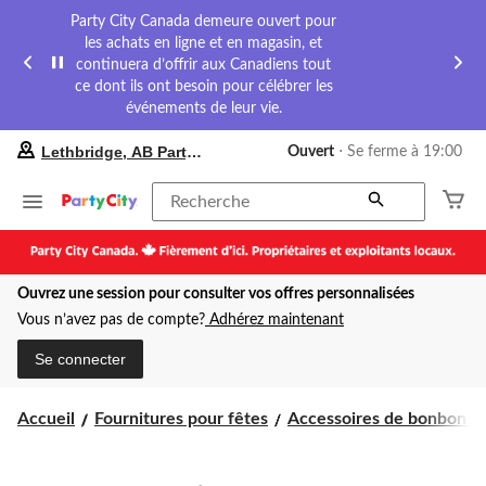
Party City Canada demeure ouvert pour
les achats en ligne et en magasin, et
continuera d’offrir aux Canadiens tout
ce dont ils ont besoin pour célébrer les
événements de leur vie.
votre
Lethbridge, AB Party City
Ouvert
⋅ Se ferme à 19:00
magasin
préféré
est
Recherche
Lethbridge,
AB
Party
City,
Ouvrez une session pour consulter vos offres personnalisées
courament
Ouvert,
Vous n’avez pas de compte?
Adhérez maintenant
Se
ferme
Se connecter
à
à
19:00
Accueil
Fournitures pour fêtes
Accessoires de bonbons
cliquer
pour
changer