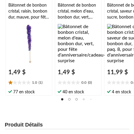
Bâtonnet de bonbon
Bâtonnet de bonbon
Bâtonnet de 
cristal, raisin, bonbon
cristal, melon d'eau,
cristal, saveur
dur, mauve, pour fête
bonbon dur, vert,
sucre, bonbon 
d'anniversaire/cadeau
pour fête
blanc, paq. 8, 
-surprise
d'anniversaire/cadeau
fête
-surprise
d'anniversaire
-surprise
1,49 $
1,49 $
11,99 $
1.0
(1)
0.0
(0)
0
1.0
0.0
0.0
étoile(s)
étoile(s)
étoile(s)
77 en stock
40 en stock
4 en stock
sur
sur
sur
5.
5.
5.
1
évaluation
Produit Détails