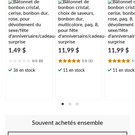
dévoilement du
multicolore, paq. 8,
dévoilement d
sexe/fête
pour fête
sexe/fête
d'anniversaire/cadeau
d'anniversaire/cadeau
d'anniversaire
-surprise
-surprise
-surprise
1,49 $
11,99 $
11,99 $
0.0
(0)
5.0
(1)
5
0.0
5.0
5.0
étoile(s)
étoile(s)
étoile(s)
36 en stock
11 en stock
11 en stock
sur
sur
sur
5.
5.
5.
1
1
évaluation
évaluation
Souvent achetés ensemble