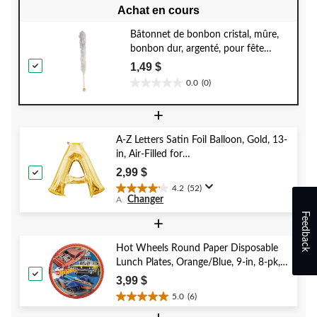
Achat en cours
Bâtonnet de bonbon cristal, mûre,
bonbon dur, argenté, pour fête
d'anniversaire/cadeau-surprise
1,49 $
0.0
(0)
0.0
étoile(s)
+
sur
5.
A-Z Letters Satin Foil Balloon, Gold, 13-
in, Air-Filled for
Birthday/Graduation/Baby
2,99 $
Shower/Wedding
4.2
(52)
4.2
Changer
A
étoile(s)
Feedback
sur
+
5.
52
Hot Wheels Round Paper Disposable
évaluations
Lunch Plates, Orange/Blue, 9-in, 8-pk,
for Birthday Party
3,99 $
5.0
(6)
5.0
étoile(s)