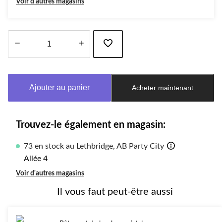
Voir d'autres magasins
Quantité
mise
à
Ajouter au panier
Acheter maintenant
jour
à
1
Trouvez-le également en magasin:
73 en stock au Lethbridge, AB Party City
Allée 4
Voir d'autres magasins
Il vous faut peut-être aussi