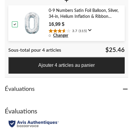
+
sur
5.
0-9 Numbers Satin Foil Balloon, Silver,
6
34-in, Helium Inflation & Ribbon
évaluations
Included for Birthday/Graduation/New
16,99 $
Year's Eve/Anniversary
3.7
(115)
3.7
Changer
0
étoile(s)
sur
$25.46
Sous-total pour 4 articles
5.
115
évaluations
Ajouter 4 articles au panier
Évaluations
Évaluations