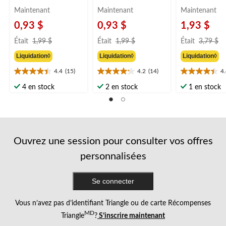
Maintenant
Maintenant
Maintenant
0,93 $
0,93 $
1,93 $
prix
prix
pr
Était
1,99 $
Était
1,99 $
Était
3,79 $
était
était
ét
Liquidation◊
Liquidation◊
Liquidation◊
1,99 $
1,99 $
3
4.4
(15)
4.2
(14)
4
4.4
4.2
4.4
étoile(s)
étoile(s)
étoile(s)
4 en stock
2 en stock
1 en stock
sur
sur
sur
5.
5.
5.
15
14
16
évaluations
évaluations
évaluations
Ouvrez une session pour consulter vos offres
personnalisées
Se connecter
Vous n’avez pas d’identifiant Triangle ou de carte Récompenses
MD
Triangle
?
S’inscrire maintenant