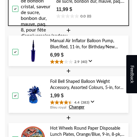
de sucre, bonbon dur, mauve, paq.
8, pour fête d'anniversaire/cadeau-
11,99 $
surprise
0.0
(0)
0.0
étoile(s)
+
sur
5.
Manual Air Inflator Balloon Pump,
Blue/Red, 11-in, for Birthday/New
Year's Eve/Graduation/Baby
6,99 $
Shower/Wedding/Halloween
2.9
(40)
2.9
Feedback
+
étoile(s)
sur
5.
Foil Bell Shaped Balloon Weight
40
Accessory, Assorted Colours, 5-in, for
évaluations
Birthday/Anniversary/Graduation/New
1,99 $
Year's Eve
4.4
(383)
4.4
Changer
Bleu royal
étoile(s)
sur
+
5.
383
Hot Wheels Round Paper Disposable
évaluations
Lunch Plates, Orange/Blue, 9-in, 8-pk,