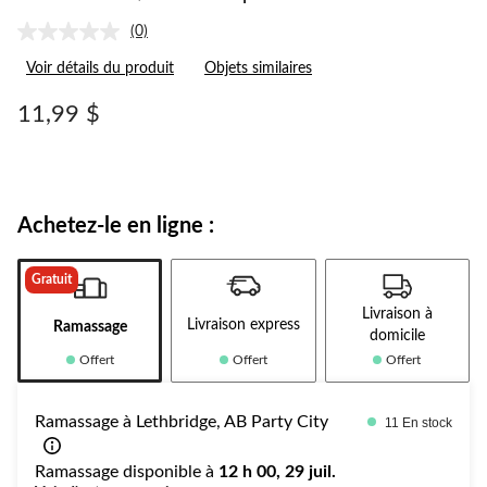
(0)
Aucune
cote
Voir détails du produit
Objets similaires
pour
ce
produit.
11,99 $
Lien
vers
la
même
page.
Achetez-le en ligne :
Gratuit
Livraison à
Livraison express
Ramassage
domicile
Offert
Offert
Offert
Ramassage à Lethbridge, AB Party City
11 En stock
Ramassage disponible à
12 h 00, 29 juil.