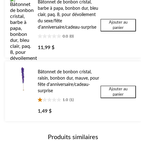
Bâtonnet de bonbon cristal,
barbe à papa, bonbon dur, bleu
clair, paq. 8, pour dévoilement
du sexe/fête
Ajouter au
d'anniversaire/cadeau-surprise
panier
0.0
(0)
0.0
étoile(s)
11,99 $
sur
5.
Bâtonnet de bonbon cristal,
raisin, bonbon dur, mauve, pour
fête d'anniversaire/cadeau-
Ajouter au
surprise
panier
1.0
(1)
1.0
étoile(s)
1,49 $
sur
5.
1
évaluation
Produits similaires