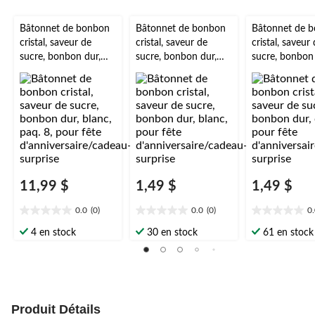
Bâtonnet de bonbon
Bâtonnet de bonbon
Bâtonnet de 
cristal, saveur de
cristal, saveur de
cristal, saveur
sucre, bonbon dur,
sucre, bonbon dur,
sucre, bonbon 
blanc, paq. 8, pour
blanc, pour fête
doré, pour fêt
fête
d'anniversaire/cadeau
d'anniversaire
d'anniversaire/cadeau
-surprise
-surprise
-surprise
11,99 $
1,49 $
1,49 $
0.0
(0)
0.0
(0)
0
0.0
0.0
0.0
étoile(s)
étoile(s)
étoile(s)
4 en stock
30 en stock
61 en stock
sur
sur
sur
5.
5.
5.
Produit Détails