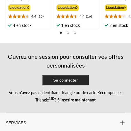
était
était
ét
Liquidation◊
Liquidation◊
Liquidation◊
1,99 $
3,79 $
1
4.4
(15)
4.4
(16)
4
4.4
4.4
4.2
étoile(s)
étoile(s)
étoile(s)
4 en stock
1 en stock
2 en stock
sur
sur
sur
5.
5.
5.
15
16
14
évaluations
évaluations
évaluations
Ouvrez une session pour consulter vos offres
personnalisées
Se connecter
Vous n’avez pas d’identifiant Triangle ou de carte Récompenses
MD
Triangle
?
S’inscrire maintenant
SERVICES