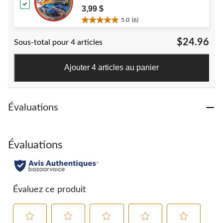
for Birthday Party
3,99 $
5.0
(6)
5.0
étoile(s)
$24.96
Sous-total pour 4 articles
sur
5.
6
Ajouter 4 articles au panier
évaluations
Évaluations
Évaluations
Évaluez ce produit