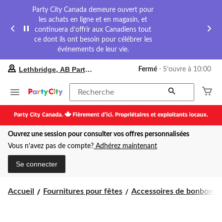
Party City Canada demeure ouvert pour
les achats en ligne et en magasin, et
continuera d’offrir aux Canadiens tout
ce dont ils ont besoin pour célébrer les
événements de leur vie.
votre
Lethbridge, AB Party City
Fermé
⋅ S’ouvre à 10:00
magasin
préféré
est
Recherche
Lethbridge,
AB
Party
City,
Ouvrez une session pour consulter vos offres personnalisées
courament
Fermé,
Vous n’avez pas de compte?
Adhérez maintenant
S’ouvre
à
Se connecter
à
10:00
cliquer
Accueil
Fournitures pour fêtes
Accessoires de bonbons
pour
changer