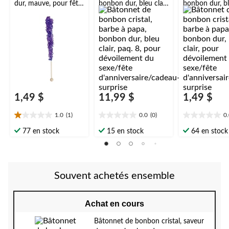
dur, mauve, pour fête
bonbon dur, bleu clair,
bonbon dur, ble
d'anniversaire/cadeau
paq. 8, pour
pour dévoilem
-surprise
dévoilement du
sexe/fête
sexe/fête
d'anniversaire
d'anniversaire/cadeau
-surprise
-surprise
1,49 $
11,99 $
1,49 $
1.0
(1)
0.0
(0)
0
1.0
0.0
0.0
étoile(s)
étoile(s)
étoile(s)
77 en stock
15 en stock
64 en stock
sur
sur
sur
5.
5.
5.
1
évaluation
Souvent achetés ensemble
Achat en cours
Bâtonnet de bonbon cristal, saveur