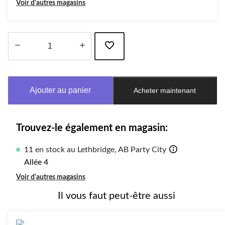
Voir d'autres magasins
Quantité
mise
à
Ajouter au panier
Acheter maintenant
jour
à
1
Trouvez-le également en magasin:
11 en stock au Lethbridge, AB Party City
Allée 4
Voir d'autres magasins
Il vous faut peut-être aussi