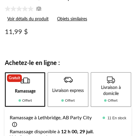
(0)
Aucune
cote
Voir détails du produit
Objets similaires
pour
ce
produit.
11,99 $
Lien
vers
la
même
page.
Achetez-le en ligne :
Gratuit
Livraison à
Livraison express
Ramassage
domicile
Offert
Offert
Offert
Ramassage à Lethbridge, AB Party City
11 En stock
Ramassage disponible à
12 h 00, 29 juil.