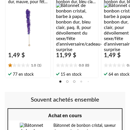
dur, mauve, pour fête
bonbon dur, bleu clair,
bonbon dur, ble
d'anniversaire/cadeau
paq. 8, pour
pour dévoilem
-surprise
dévoilement du
sexe/fête
sexe/fête
d'anniversaire
d'anniversaire/cadeau
-surprise
-surprise
1,49 $
11,99 $
1,49 $
1.0
(1)
0.0
(0)
0
1.0
0.0
0.0
étoile(s)
étoile(s)
étoile(s)
77 en stock
15 en stock
64 en stock
sur
sur
sur
5.
5.
5.
1
évaluation
Souvent achetés ensemble
Achat en cours
Bâtonnet de bonbon cristal, saveur