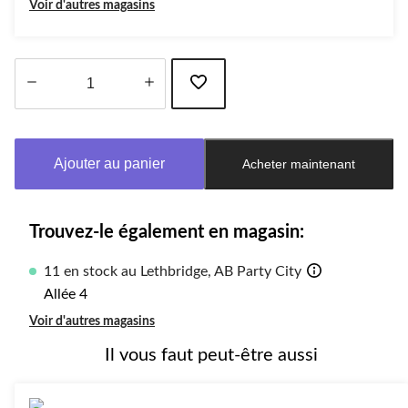
Voir d'autres magasins
Quantité
mise
à
Ajouter au panier
Acheter maintenant
jour
à
1
Trouvez-le également en magasin:
11 en stock au Lethbridge, AB Party City
Allée 4
Voir d'autres magasins
Il vous faut peut-être aussi