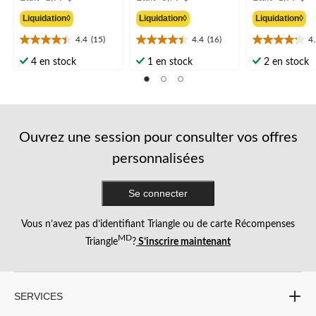
était
était
ét
Liquidation◊
Liquidation◊
Liquidation◊
1,99 $
3,79 $
1
4.4
(15)
4.4
(16)
4
4.4
4.4
4.2
étoile(s)
étoile(s)
étoile(s)
4 en stock
1 en stock
2 en stock
sur
sur
sur
5.
5.
5.
15
16
14
évaluations
évaluations
évaluations
Ouvrez une session pour consulter vos offres
personnalisées
Se connecter
Vous n’avez pas d’identifiant Triangle ou de carte Récompenses
MD
Triangle
?
S’inscrire maintenant
SERVICES