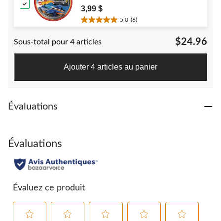
for Birthday Party
3,99 $
5.0
(6)
5.0
étoile(s)
$24.96
Sous-total pour 4 articles
sur
5.
6
Ajouter 4 articles au panier
évaluations
Évaluations
Évaluations
Évaluez ce produit