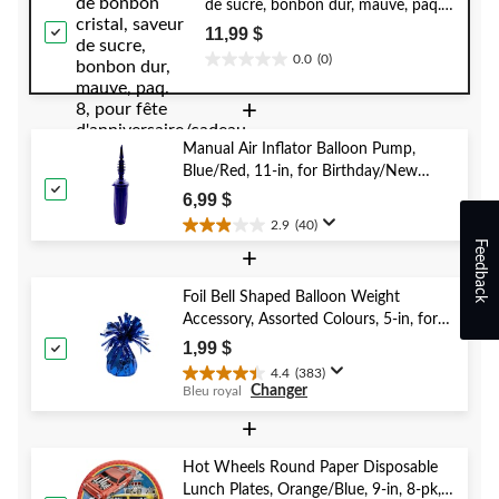
de sucre, bonbon dur, mauve, paq.
8, pour fête d'anniversaire/cadeau-
11,99 $
surprise
0.0
(0)
0.0
étoile(s)
+
sur
5.
Manual Air Inflator Balloon Pump,
Blue/Red, 11-in, for Birthday/New
Year's Eve/Graduation/Baby
6,99 $
Shower/Wedding/Halloween
2.9
(40)
2.9
Feedback
+
étoile(s)
sur
5.
Foil Bell Shaped Balloon Weight
40
Accessory, Assorted Colours, 5-in, for
évaluations
Birthday/Anniversary/Graduation/New
1,99 $
Year's Eve
4.4
(383)
4.4
Changer
Bleu royal
étoile(s)
sur
+
5.
383
Hot Wheels Round Paper Disposable
évaluations
Lunch Plates, Orange/Blue, 9-in, 8-pk,