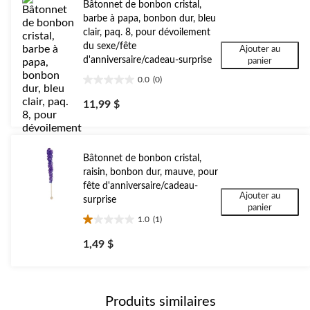
Bâtonnet de bonbon cristal,
barbe à papa, bonbon dur, bleu
clair, paq. 8, pour dévoilement
du sexe/fête
Ajouter au
d'anniversaire/cadeau-surprise
panier
0.0
(0)
0.0
étoile(s)
11,99 $
sur
5.
Bâtonnet de bonbon cristal,
raisin, bonbon dur, mauve, pour
fête d'anniversaire/cadeau-
Ajouter au
surprise
panier
1.0
(1)
1.0
étoile(s)
1,49 $
sur
5.
1
évaluation
Produits similaires