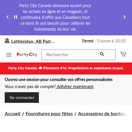
Party City Canada demeure ouvert pour
les achats en ligne et en magasin, et
continuera d’offrir aux Canadiens tout
ce dont ils ont besoin pour célébrer les
événements de leur vie.
votre
Lethbridge, AB Party City
Fermé
⋅ S’ouvre à 10:00
magasin
préféré
est
Recherche
Lethbridge,
AB
Party
City,
Ouvrez une session pour consulter vos offres personnalisées
courament
Fermé,
Vous n’avez pas de compte?
Adhérez maintenant
S’ouvre
à
Se connecter
à
10:00
cliquer
Accueil
Fournitures pour fêtes
Accessoires de bonbons
pour
changer