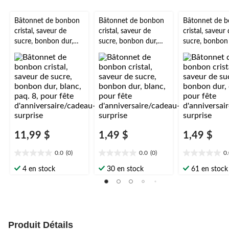
Bâtonnet de bonbon
Bâtonnet de bonbon
Bâtonnet de 
cristal, saveur de
cristal, saveur de
cristal, saveur
sucre, bonbon dur,
sucre, bonbon dur,
sucre, bonbon 
blanc, paq. 8, pour
blanc, pour fête
doré, pour fêt
fête
d'anniversaire/cadeau
d'anniversaire
d'anniversaire/cadeau
-surprise
-surprise
-surprise
11,99 $
1,49 $
1,49 $
0.0
(0)
0.0
(0)
0
0.0
0.0
0.0
étoile(s)
étoile(s)
étoile(s)
4 en stock
30 en stock
61 en stock
sur
sur
sur
5.
5.
5.
Produit Détails