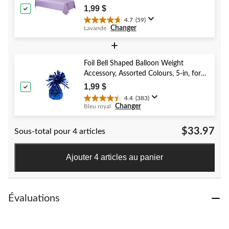
Shower/Hanukkah/Birthday Party
1,99 $
4.7
(59)
4.7
Changer
Lavande
étoile(s)
sur
+
5.
59
Foil Bell Shaped Balloon Weight
évaluations
Accessory, Assorted Colours, 5-in, for
Birthday/Anniversary/Graduation/New
1,99 $
Year's Eve
4.4
(383)
4.4
Changer
Bleu royal
étoile(s)
sur
$33.97
Sous-total pour 4 articles
5.
383
évaluations
Ajouter 4 articles au panier
Évaluations