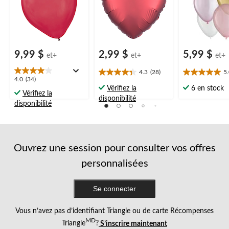
Valentin/occasion
spéciale
9,99 $
2,99 $
5,99 $
et+
et+
et+
4.3
(28)
5
4.3
5.0
4.0
4.0
(34)
étoile(s)
étoile(s)
Vérifiez la
6 en stock
étoile(s)
Vérifiez la
sur
sur
disponibilité
sur
disponibilité
5.
5.
5.
28
3
34
évaluations
évaluations
évaluations
Ouvrez une session pour consulter vos offres
personnalisées
Se connecter
Vous n’avez pas d’identifiant Triangle ou de carte Récompenses
MD
Triangle
?
S’inscrire maintenant