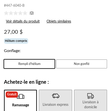
#447-6040-B
(0)
Aucune
cote
Voir détails du produit
Objets similaires
pour
ce
produit.
27,00 $
Lien
vers
Hélium compris
la
même
page.
Gonflage:
Rempli d'hélium
Non gonflé
Achetez-le en ligne :
Gratuit
Livraison à
Livraison express
Ramassage
domicile