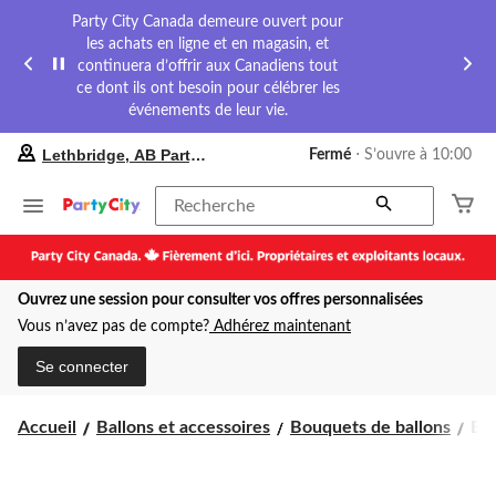
Party City Canada demeure ouvert pour
les achats en ligne et en magasin, et
continuera d’offrir aux Canadiens tout
ce dont ils ont besoin pour célébrer les
événements de leur vie.
votre
Lethbridge, AB Party City
Fermé
⋅ S’ouvre à 10:00
magasin
préféré
est
Recherche
Lethbridge,
AB
Party
City,
Ouvrez une session pour consulter vos offres personnalisées
courament
Fermé,
Vous n’avez pas de compte?
Adhérez maintenant
S’ouvre
à
Se connecter
à
10:00
cliquer
Bo
Accueil
Ballons et accessoires
Bouquets de ballons
Bou
pour
de
changer
bal
en