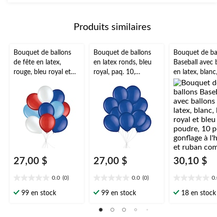
5.
45
évaluations
Produits similaires
Bouquet de ballons
Bouquet de ballons
Bouquet de ba
de fête en latex,
en latex ronds, bleu
Baseball avec 
rouge, bleu royal et
royal, paq. 10,
en latex, blanc
bleu poudre, 10 pce,
gonflage à l’hélium et
royal et bleu 
gonflage à l’hélium et
ruban inclus pour
10 pce, gonfla
ruban inclus, pour
anniversaire/occasion
l'hélium et ru
anniversaire/occasion
spéciale
compris
spéciale
27,00 $
27,00 $
30,10 $
0.0
(0)
0.0
(0)
0
0.0
0.0
0.0
étoile(s)
étoile(s)
étoile(s)
99 en stock
99 en stock
18 en stock
sur
sur
sur
5.
5.
5.