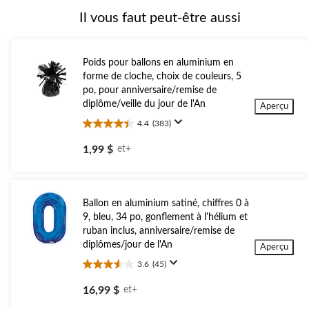
Il vous faut peut-être aussi
Poids pour ballons en aluminium en
forme de cloche, choix de couleurs, 5
po, pour anniversaire/remise de
diplôme/veille du jour de l'An
Aperçu
4.4
(383)
4.4
étoile(s)
1,99 $
et+
sur
5.
383
évaluations
Ballon en aluminium satiné, chiffres 0 à
9, bleu, 34 po, gonflement à l'hélium et
ruban inclus, anniversaire/remise de
diplômes/jour de l'An
Aperçu
3.6
(45)
3.6
étoile(s)
16,99 $
et+
sur