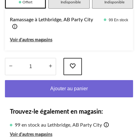
Offert
Indisponible
Indisponible
Ramassage à Lethbridge, AB Party City
99 En stock
Voir d'autres magasins
Quantité
mise
Ajouter au panier
à
jour
à
1
Trouvez-le également en magasin:
99 en stock au Lethbridge, AB Party City
Voir d'autres magasins