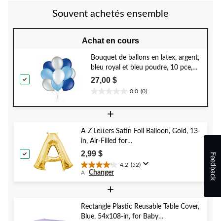
Souvent achetés ensemble
Achat en cours
Bouquet de ballons en latex, argent,
bleu royal et bleu poudre, 10 pce,
gonflage à l’hélium et ruban inclus,
27,00 $
pour anniversaire/occasion spéciale
0.0
(0)
0.0
étoile(s)
+
sur
5.
A-Z Letters Satin Foil Balloon, Gold, 13-
in, Air-Filled for
Birthday/Graduation/Baby
2,99 $
Feedback
Shower/Wedding
4.2
(52)
4.2
Changer
A
étoile(s)
sur
+
5.
52
Rectangle Plastic Reusable Table Cover,
évaluations
Blue, 54x108-in, for Baby