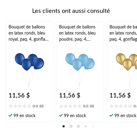
Les clients ont aussi consulté
Bouquet de ballons
Bouquet de ballons
Bouquet de ba
en latex ronds, bleu
en latex ronds, bleu
en latex ronds,
royal, paq. 4, gonflage
poudre, paq. 4,
paq. 4, gonflag
à l’hélium et ruban
gonflage à l’hélium et
l’hélium et ru
inclus pour
ruban inclus pour
inclus pour
anniversaire/occasion
anniversaire/occasion
anniversaire/o
spéciale
spéciale
spéciale
11,56 $
11,56 $
11,56 $
0.0
(0)
0.0
(0)
0
0.0
0.0
0.0
étoile(s)
étoile(s)
étoile(s)
99 en stock
99 en stock
99 en stock
sur
sur
sur
5.
5.
5.