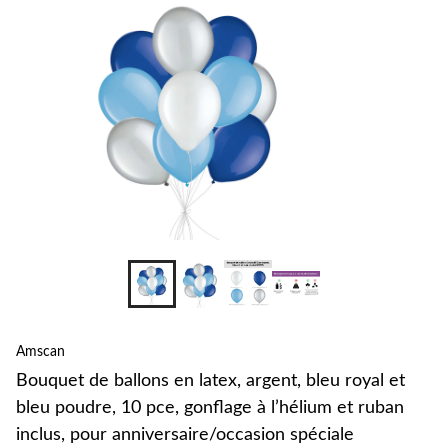
lat
arg
ble
roy
et
ble
pou
10
pce
gon
à
l’h
et
ru
inc
po
ann
spé
Amscan
Bouquet de ballons en latex, argent, bleu royal et
bleu poudre, 10 pce, gonflage à l’hélium et ruban
inclus, pour anniversaire/occasion spéciale