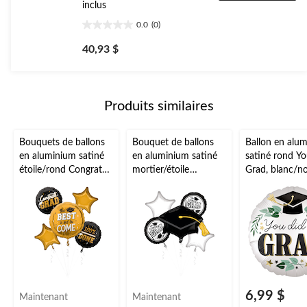
inclus
0.0
(0)
0.0
étoile(s)
40,93 $
sur
5.
Produits similaires
Bouquets de ballons
Bouquet de ballons
Ballon en alu
en aluminium satiné
en aluminium satiné
satiné rond Yo
étoile/rond Congrats
mortier/étoile
Grad, blanc/noi
Grad, or/noir, paq. 5,
couleurs de l'école
vigne, 18 po,
gonflement à l'hélium
Congrats Grad,
gonflement à l
et ruban inclus, pour
blanc/noir, 5 po,
et ruban inclu
remise des diplômes
gonflement à l'hélium
remise des di
et ruban inclus, pour
remise des diplômes
6,99 $
Maintenant
Maintenant