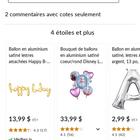
2 commentaires avec cotes seulement
4 étoiles et plus
Ballon en aluminium
Bouquet de ballons
Ballon en alu
satiné lettres
en aluminium satiné
satiné, lettres 
attachées Happy B-
coeur/rond Disney La
argent, 13 po,
Day, choix de
Reine des neiges
d'air, pour
couleurs, 39x31 po,
Elsa/Anna/Olaf,
anniversaire/r
gonflé d'air, pour fête
bleu/mauve, paq. 5,
de diplômes/f
d'anniversaire
gonflement à l'hélium
prénatale/mar
et ruban inclus, pour
fête d'anniversaire
13,99 $
33,99 $
2,99 $
et+
et+
4.3
(17)
4.3
4.1
4.1
4.1
(56)
4.1
(42)
étoile(s)