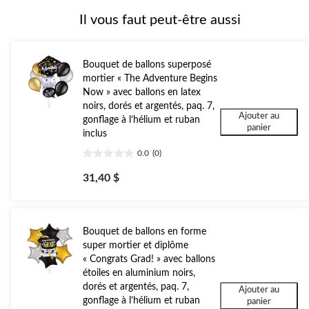
Il vous faut peut-être aussi
Bouquet de ballons superposé
mortier « The Adventure Begins
Now » avec ballons en latex
noirs, dorés et argentés, paq. 7,
Ajouter au
gonflage à l’hélium et ruban
panier
inclus
0.0
(0)
0.0
étoile(s)
31,40 $
sur
5.
Bouquet de ballons en forme
super mortier et diplôme
« Congrats Grad! » avec ballons
étoiles en aluminium noirs,
dorés et argentés, paq. 7,
Ajouter au
gonflage à l’hélium et ruban
panier