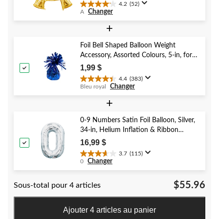
Shower/Wedding
4.2
(52)
4.2
Changer
A
étoile(s)
sur
+
5.
52
Foil Bell Shaped Balloon Weight
évaluations
Accessory, Assorted Colours, 5-in, for
Birthday/Anniversary/Graduation/New
1,99 $
Year's Eve
4.4
(383)
4.4
Changer
Bleu royal
étoile(s)
sur
+
5.
383
0-9 Numbers Satin Foil Balloon, Silver,
évaluations
34-in, Helium Inflation & Ribbon
Included for Birthday/Graduation/New
16,99 $
Year's Eve/Anniversary
3.7
(115)
3.7
Changer
0
étoile(s)
sur
$55.96
Sous-total pour 4 articles
5.
115
évaluations
Ajouter 4 articles au panier