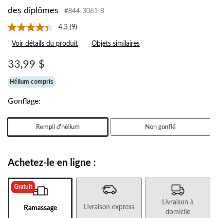
des diplômes
#844-3061-8
4.3
(9)
Lire
les
Voir détails du produit
Objets similaires
9
commentaires.
Lien
33,99 $
vers
la
Hélium compris
même
page.
Gonflage:
Rempli d'hélium
Non gonflé
Achetez-le en ligne :
Gratuit
Livraison à
Livraison express
Ramassage
domicile