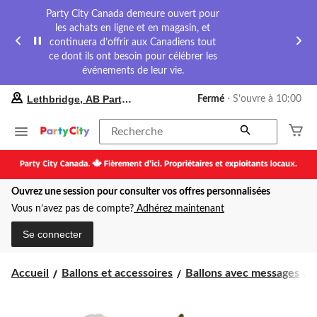
Party City Canada demeure ouvert pour
les achats en ligne et en magasin, et
continuera d’offrir aux Canadiens tout
ce dont ils ont besoin pour célébrer les
événements de leur vie.
votre
Lethbridge, AB Party City
Fermé
⋅ S’ouvre à 10:00
magasin
préféré
est
Recherche
Lethbridge,
AB
Party
City,
Ouvrez une session pour consulter vos offres personnalisées
courament
Fermé,
Vous n’avez pas de compte?
Adhérez maintenant
S’ouvre
à
Se connecter
à
10:00
cliquer
Accueil
Ballons et accessoires
Ballons avec messages
pour
changer
b