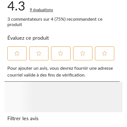
4.3
9 évaluations
3 commentateurs sur 4 (75%) recommandent ce
produit
Évaluez ce produit
Sélectionnez
Sélectionnez
Sélectionnez
Sélectionnez
Sélectionnez
pour
pour
pour
pour
pour
Pour ajouter un avis, vous devrez fournir une adresse
évaluer
évaluer
évaluer
évaluer
évaluer
courriel valide à des fins de vérification.
l'article
l'article
l'article
l'article
l'article
à
à
à
à
à
1
2
3
4
5
étoile.
étoiles.
étoiles.
étoiles.
étoiles.
Cette
Cette
Cette
Cette
Cette
action
action
action
action
action
ouvrira
ouvrira
ouvrira
ouvrira
ouvrira
le
le
le
le
le
Filtrer les avis
formulaire
formulaire
formulaire
formulaire
formulaire