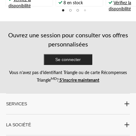
Vérifiez la
étoile(s)
étoile(s)
8 en stock
Vérifiez la
sur
disponibilité
sur
sur
disponibilité
5.
5.
5.
17
56
42
évaluations
évaluations
évaluations
Ouvrez une session pour consulter vos offres
personnalisées
Se connecter
Vous n’avez pas d’identifiant Triangle ou de carte Récompenses
MD
Triangle
?
S’inscrire maintenant
SERVICES
LA SOCIÉTÉ