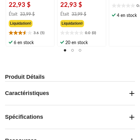
22,93 $
22,93 $
0
0.0
prix
prix
étoile(s)
Était
33,99 $
Était
33,99 $
4 en stock
était
était
sur
Liquidation◊
Liquidation◊
33,99 $
33,99 $
5.
3.6
(5)
0.0
(0)
3.6
0.0
étoile(s)
étoile(s)
6 en stock
20 en stock
sur
sur
5.
5.
5
évaluations
Produit Détails
Caractéristiques
Spécifications