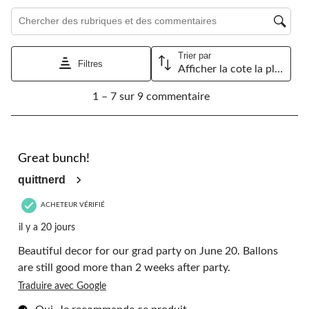
de
de
de
de
de
Zone de recherche de sujet et d'avis
soumission.
soumission.
soumission.
soumission.
soumission.
Trier par
Filtres
Afficher la cote la plus élevée à la plus faible
1
1 – 7 sur 9 commentaire
à
7
sur
9
5 étoile(s) sur 5.
commentaire.
Great bunch!
quittnerd
ACHETEUR VÉRIFIÉ
il y a 20 jours
Beautiful decor for our grad party on June 20. Ballons
are still good more than 2 weeks after party.
Traduire avec Google