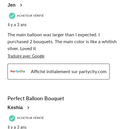
Jen
ACHETEUR VÉRIFIÉ
il y a 3 ans
The main balloon was larger than I expected. I
purchased 2 bouquets. The main color is like a whitish
silver. Loved it
Traduire avec Google
Affiché initialement sur partycity.com
5 étoile(s) sur 5.
Perfect Balloon Bouquet
Keshia
ACHETEUR VÉRIFIÉ
il y a 3 ans