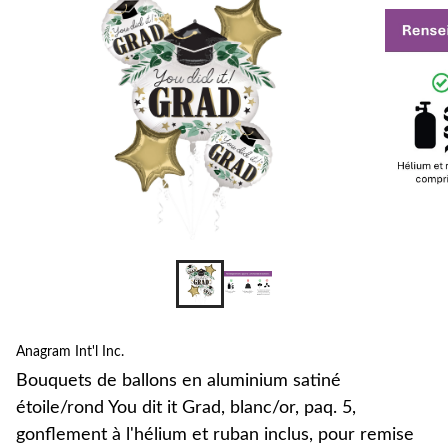
s
é
d
i
G
b
p
5
g
à
l
e
i
r
Anagram Int'l Inc.
d
d
Bouquets de ballons en aluminium satiné
étoile/rond You dit it Grad, blanc/or, paq. 5,
gonflement à l'hélium et ruban inclus, pour remise