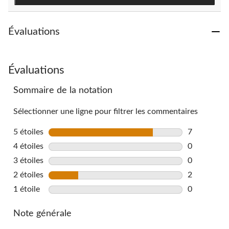
Évaluations
Évaluations
Sommaire de la notation
Sélectionner une ligne pour filtrer les commentaires
5 étoiles
étoiles
7
7 commentai
4 étoiles
étoiles
0
0 commentai
3 étoiles
étoiles
0
0 commentai
2 étoiles
étoiles
2
2 commentai
1 étoile
étoiles
0
0 commentai
Note générale