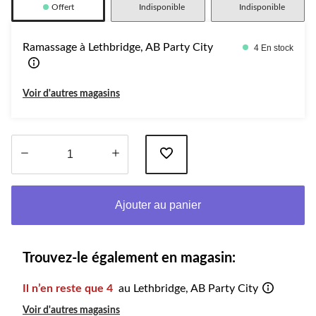
Offert
Indisponible
Indisponible
Ramassage à Lethbridge, AB Party City
4 En stock
Voir d'autres magasins
Quantité
mise
Ajouter au panier
à
jour
à
1
Trouvez-le également en magasin:
Il n’en reste que 4
au Lethbridge, AB Party City
Voir d'autres magasins