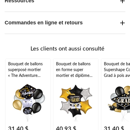
Ressources
Commandes en ligne et retours
Les clients ont aussi consulté
Bouquet de ballons
Bouquet de ballons
Bouquet de ba
superposé mortier
en forme super
Supershape Co
« The Adventure
mortier et diplôme
Grad à pois av
Begins Now » avec
« Congrats Grad! »
ballons en late
ballons en latex noirs,
avec ballons étoiles en
doré/argenté/n
dorés et argentés,
aluminium noirs,
paq. 7, gonflag
paq. 7, gonflage à
dorés et argentés,
l'hélium et ru
l’hélium et ruban
paq. 7, gonflage à
inclus
inclus
l’hélium et ruban
inclus
31,40 $
40,93 $
31,40 $