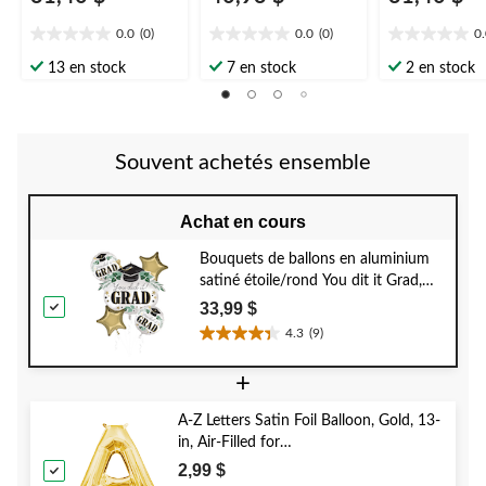
0.0
(0)
0.0
(0)
0
0.0
0.0
0.0
étoile(s)
étoile(s)
étoile(s)
13 en stock
7 en stock
2 en stock
sur
sur
sur
5.
5.
5.
Souvent achetés ensemble
Achat en cours
Bouquets de ballons en aluminium
satiné étoile/rond You dit it Grad,
blanc/or, paq. 5, gonflement à
33,99 $
l'hélium et ruban inclus, pour remise
4.3
(9)
4.3
des diplômes
étoile(s)
+
sur
5.
A-Z Letters Satin Foil Balloon, Gold, 13-
9
in, Air-Filled for
évaluations
Birthday/Graduation/Baby
2,99 $