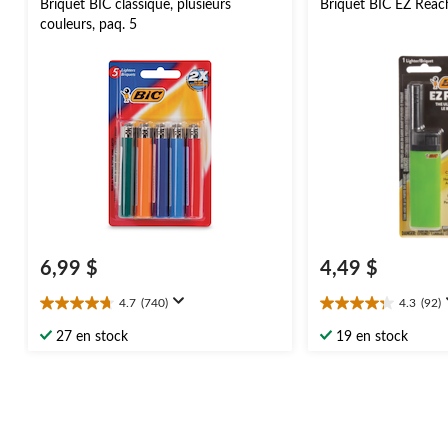
Briquet BIC classique, plusieurs
Briquet BIC EZ Reach
couleurs, paq. 5
6,99 $
4,49 $
4.7
(740)
4.3
(92)
4.7
4.3
étoile(s)
étoile(s)
27 en stock
19 en stock
sur
sur
5.
5.
740
92
évaluations
évaluations