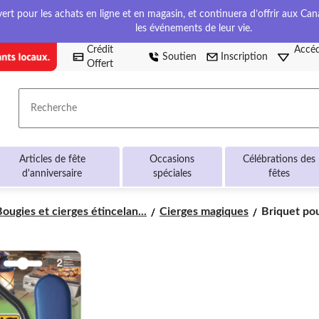
t pour les achats en ligne et en magasin, et continuera d’offrir aux Cana
les événements de leur vie.
Crédit
Accéd
Soutien
Inscription
Offert
Recherche
Articles de fête
Occasions
Célébrations des
d'anniversaire
spéciales
fêtes
Briquet
ougies et cierges étincelan...
Cierges magiques
Briquet pou
pour
barbecue
multi-
usage
BIC
Flex
Wand,