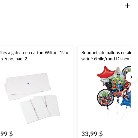
îtes à gâteau en carton Wilton, 12 x
Bouquets de ballons en alum
 x 6 po, paq. 2
satiné étoile/rond Disney Mar
Avengers, vert/rouge/bleu, paq
gonflement à l'hélium et ruban
pour fête d'anniversaire
,99 $
33,99 $