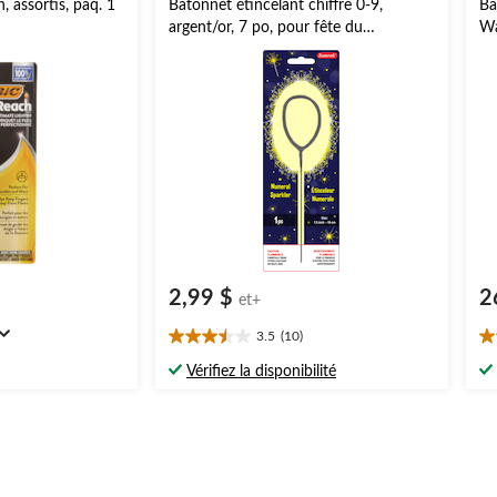
, assortis, paq. 1
Bâtonnet étincelant chiffre 0-9,
Ba
argent/or, 7 po, pour fête du
Wa
Canada/fête d'anniversaire/été
po
2,99 $
2
et+
3.5
(10)
3.5
3.
étoile(s)
ét
Vérifiez la disponibilité
sur
su
5.
5.
10
7
évaluations
év