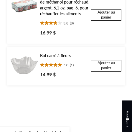
de méthanol pour réchaud,
argent, 6,1 oz, paq. 6, pour
Ajouter au
réchauffer les aliments
panier
3.8
(8)
3.8
étoile(s)
16,99 $
sur
5.
8
évaluations
Bol carré à fleurs
Ajouter au
5.0
(1)
5.0
panier
étoile(s)
14,99 $
sur
5.
1
évaluation
Feedback