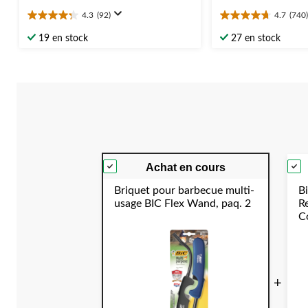
4.3
(92)
4.7
(740)
4.3
4.7
étoile(s)
étoile(s)
19 en stock
27 en stock
sur
sur
5.
5.
92
740
évaluations
évaluations
Achat en cours
Briquet pour barbecue multi-
Bi
usage BIC Flex Wand, paq. 2
R
Co
C
Y
+