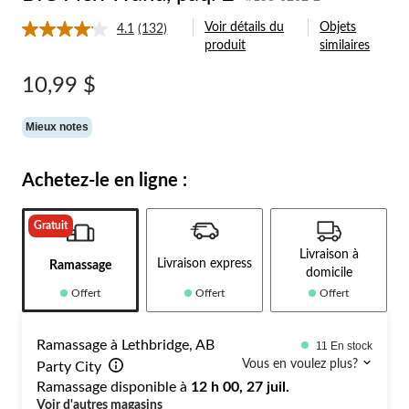
Voir détails du
Objets
4.1
(132)
Lire
produit
similaires
les
132
commentaires.
10,99 $
Lien
vers
la
Mieux notes
même
page.
Achetez-le en ligne :
Gratuit
Livraison à
Livraison express
Ramassage
domicile
Offert
Offert
Offert
Ramassage à Lethbridge, AB
11 En stock
Vous en voulez plus?
Party City
Ramassage disponible à
12 h 00, 27 juil.
Voir d'autres magasins