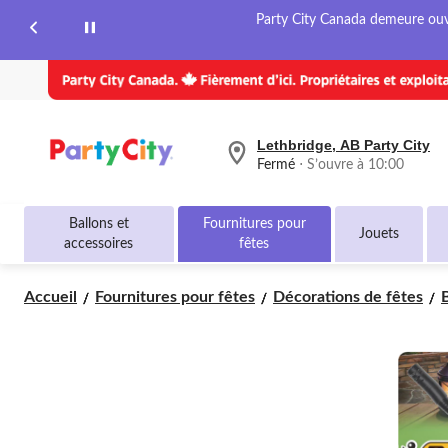
page.
Party City Canada demeure ouver
Lethbridge, AB Party City
votre
Fermé
⋅ S’ouvre à 10:00
magasin
préféré
est
Ballons et
Fournitures pour
Lethbridge,
Jouets
accessoires
fêtes
AB
Party
City,
Accueil
Fournitures pour fêtes
Décorations de fêtes
B
courament
Fermé,
S’ouvre
à
à
10:00
cliquer
pour
changer