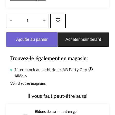
Quantité
mise
Ajouter au panier
Acheter maintenant
à
jour
à
1
Trouvez-le également en magasin:
11 en stock au Lethbridge, AB Party City
Allée 6
Voir d'autres magasins
Il vous faut peut-être aussi
Bidons de carburant en gel