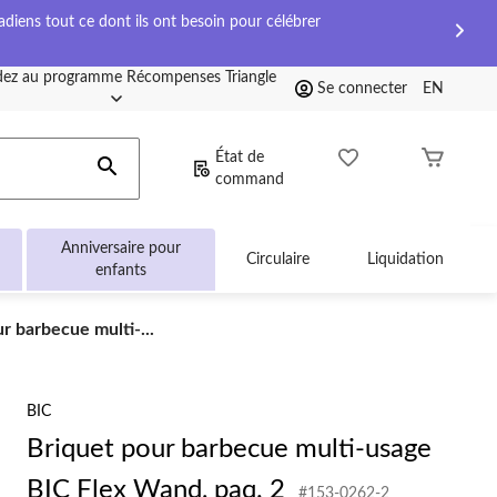
diens tout ce dont ils ont besoin pour célébrer
ez au programme Récompenses Triangle
Se connecter
EN
État de
command
Anniversaire pour
Circulaire
Liquidation
enfants
r barbecue multi-...
BIC
Briquet pour barbecue multi-usage
BIC Flex Wand, paq. 2
#153-0262-2