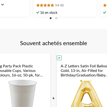
5.0
(1)
5.0
5.
étoile(s)
ét
16 en stock
sur
su
5.
5.
1
1
évaluation
év
Souvent achetés ensemble
g Party Pack Plastic
A-Z Letters Satin Foil Ballo
eusable Cups, Various
Gold, 13-in, Air-Filled for
lours, 16-oz, 50-pk, for
Birthday/Graduation/Baby
hristmas/Thanksgiving/New
Shower/Wedding
ear's Eve/Birthday Party
+