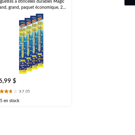
guettes à étincelles durables Magic
nd, grand, paquet économique, 20
 paq. 40
6,99 $
3.7
(7)
7
oile(s)
5 en stock
r
aluations