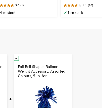
5.0
(1)
4.1
(28)
0
4.1
oile(s)
étoile(s)
4 en stock
1 en stock
r
sur
5.
28
aluation
évaluations
on,
Foil Bell Shaped Balloon
Weight Accessory, Assorted
Colours, 5-in, for
Birthday/Anniversary/Graduation/New
Year's Eve
+