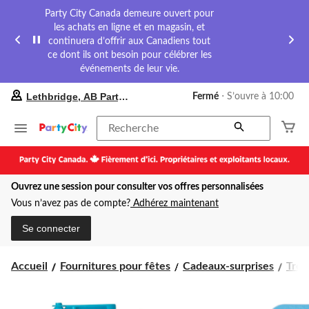
Party City Canada demeure ouvert pour
les achats en ligne et en magasin, et
continuera d’offrir aux Canadiens tout
ce dont ils ont besoin pour célébrer les
événements de leur vie.
votre
Lethbridge, AB Party City
Fermé
⋅ S’ouvre à 10:00
magasin
préféré
est
Recherche
Lethbridge,
AB
Party
City,
Ouvrez une session pour consulter vos offres personnalisées
courament
Fermé,
Vous n’avez pas de compte?
Adhérez maintenant
S’ouvre
à
Se connecter
à
10:00
cliquer
Accueil
Fournitures pour fêtes
Cadeaux-surprises
Trou
pour
changer