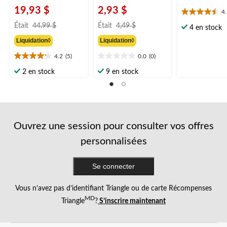
19,93 $
2,93 $
4
4.5
prix
prix
étoile(s)
Était
44,99 $
Était
4,49 $
4 en stock
était
était
sur
Liquidation◊
Liquidation◊
44,99 $
4,49 $
5.
6
4.2
(5)
0.0
(0)
4.2
0.0
évaluations
étoile(s)
étoile(s)
2 en stock
9 en stock
sur
sur
5.
5.
5
évaluations
Ouvrez une session pour consulter vos offres
personnalisées
Se connecter
Vous n’avez pas d’identifiant Triangle ou de carte Récompenses
MD
Triangle
?
S’inscrire maintenant