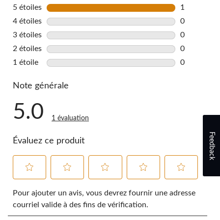
5 étoiles
étoiles
1
1 commentai
4 étoiles
étoiles
0
0 commentai
3 étoiles
étoiles
0
0 commentai
2 étoiles
étoiles
0
0 commentai
1 étoile
étoiles
0
0 commentai
Note générale
5.0
1 évaluation
Feedback
Évaluez ce produit
Sélectionnez
Sélectionnez
Sélectionnez
Sélectionnez
Sélectionnez
pour
pour
pour
pour
pour
Pour ajouter un avis, vous devrez fournir une adresse
évaluer
évaluer
évaluer
évaluer
évaluer
courriel valide à des fins de vérification.
l'article
l'article
l'article
l'article
l'article