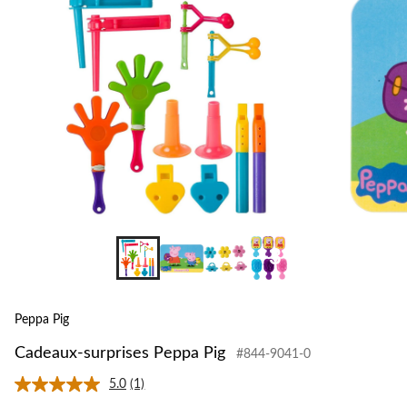
+3
Peppa Pig
Cadeaux-surprises Peppa Pig
#844-9041-0
5.0
(1)
Lire
1