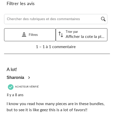
à
à
à
à
à
Filtrer les avis
1
2
3
4
5
étoile.
étoiles.
étoiles.
étoiles.
étoiles.
Cette
Cette
Cette
Cette
Cette
Zone de recherche de sujet et d'avis
action
action
action
action
action
ouvrira
ouvrira
ouvrira
ouvrira
ouvrira
le
le
le
le
le
Trier par
formulaire
formulaire
formulaire
formulaire
formulaire
Filtres
Afficher la cote la plus élevée à la plus faible
de
de
de
de
de
1
soumission.
soumission.
soumission.
soumission.
soumission.
1 – 1 à 1 commentaire
à
1
à
1
5 étoile(s) sur 5.
commentaire.
A lot!
Sharonia
ACHETEUR VÉRIFIÉ
il y a 8 ans
I know you read how many pieces are in these bundles,
but to see it is like geez this is a lot of favors!!