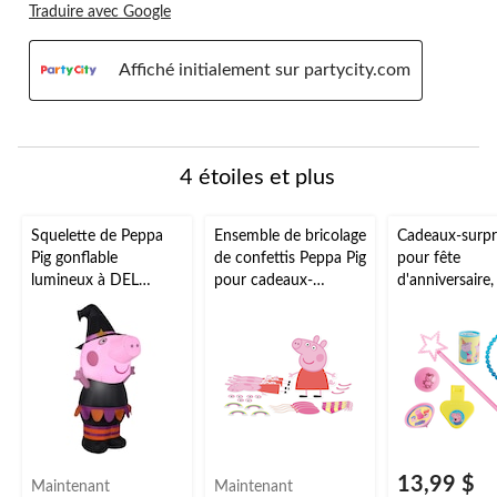
Traduire avec Google
Affiché initialement sur partycity.com
4 étoiles et plus
Squelette de Peppa
Ensemble de bricolage
Cadeaux-surpr
Pig gonflable
de confettis Peppa Pig
pour fête
lumineux à DEL
pour cadeaux-
d'anniversaire
Hasbro, noir/rose, 3-
surprises/activité
Pig, paq. 48
1/2 pi, décoration
d'anniversaire, paq. 4
d'extérieur
autogonflante pour
l'Halloween
13,99 $
Maintenant
Maintenant