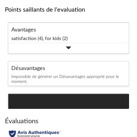
Points saillants de l'evaluation
Avantages
satisfaction (4),
for kids (2)
Désavantages
Impossible de générer un Désavantages approprié pour le
moment.
SEE ALL REVIEWS
Click
to
go
Évaluations
to
all