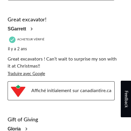
5 étoile(s) sur 5.
Great excavator!
SGarrett
ACHETEUR VÉRIFIÉ
il y a 2 ans
Great excavators ! Can’t wait to surprise my son with
it at Christmas!!
Traduire avec Google
Affiché initialement sur canadiantire.ca
Feedback
5 étoile(s) sur 5.
Gift of Giving
Gloria