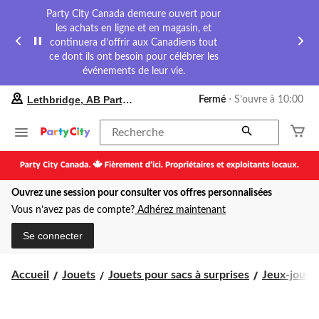
Party City Canada demeure ouvert pour
les achats en ligne et en magasin, et
continuera d’offrir aux Canadiens tout
ce dont ils ont besoin pour célébrer les
événements de leur vie.
votre
Lethbridge, AB Party City
Fermé
⋅ S’ouvre à 10:00
magasin
préféré
est
Recherche
Lethbridge,
AB
Party
City,
Ouvrez une session pour consulter vos offres personnalisées
courament
Fermé,
Vous n’avez pas de compte?
Adhérez maintenant
S’ouvre
à
Se connecter
à
10:00
cliquer
Accueil
Jouets
Jouets pour sacs à surprises
Jeux-jouet
pour
changer