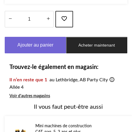
Quantité
mise
à
Ajouter au panier
Acheter maintenant
jour
à
1
Trouvez-le également en magasin:
Il n’en reste que 1
au Lethbridge, AB Party City
Allée 4
Voir d'autres magasins
Il vous faut peut-être aussi
Mini machines de construction
CAT, paq. 5, 3 ans et plus