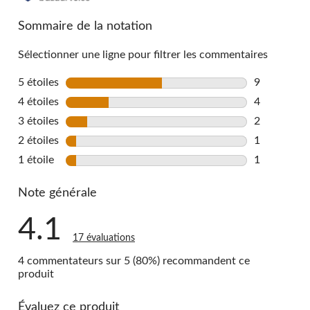
reviews
Sommaire de la notation
Sélectionner une ligne pour filtrer les commentaires
5 étoiles
étoiles
9
9 commentai
4 étoiles
étoiles
4
4 commentai
3 étoiles
étoiles
2
2 commentai
2 étoiles
étoiles
1
1 commentai
1 étoile
étoiles
1
1 commentai
Note générale
4.1
17 évaluations
4 commentateurs sur 5 (80%) recommandent ce
produit
Évaluez ce produit