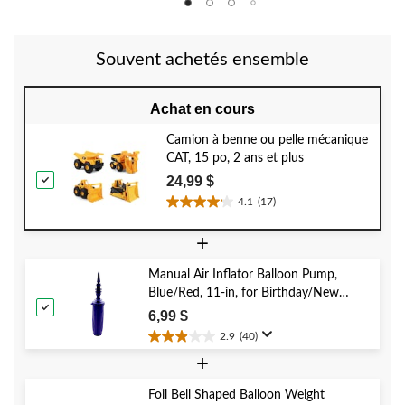
Souvent achetés ensemble
Achat en cours
Camion à benne ou pelle mécanique
CAT, 15 po, 2 ans et plus
24,99 $
4.1
(17)
4.1
étoile(s)
+
sur
5.
Manual Air Inflator Balloon Pump,
17
Blue/Red, 11-in, for Birthday/New
évaluations
Year's Eve/Graduation/Baby
6,99 $
Shower/Wedding/Halloween
2.9
(40)
2.9
+
étoile(s)
sur
5.
Foil Bell Shaped Balloon Weight