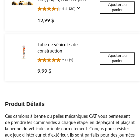
Ajouter au
4.4
(30)
panier
4.4
étoile(s)
12,99 $
sur
5.
30
évaluations
Tube de véhicules de
construction
Ajouter au
5.0
(1)
panier
5.0
étoile(s)
9,99 $
sur
5.
1
évaluation
Produit Détails
Ces camions à benne ou pelles mécaniques CAT vous permettent
de prendre les commandes à chaque étape, en déplaçant et plaçant
la benne du véhicule articulé correctement. Conçus pour résister
aux jeux d'intérieur et d'extérieur, ils sont parfaits pour des journées