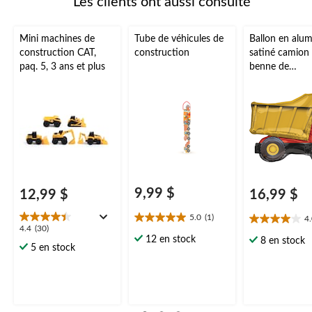
Les clients ont aussi consulté
Mini machines de
Tube de véhicules de
Ballon en alu
construction CAT,
construction
satiné camion
paq. 5, 3 ans et plus
benne de
construction,
rouge/jaune, 3
gonflement à l
et ruban inclu
fête d'annivers
9,99 $
12,99 $
16,99 $
5.0
(1)
4
5.0
4.0
4.4
4.4
(30)
étoile(s)
étoile(s)
12 en stock
8 en stock
étoile(s)
5 en stock
sur
sur
sur
5.
5.
5.
1
22
30
évaluation
évaluations
évaluations