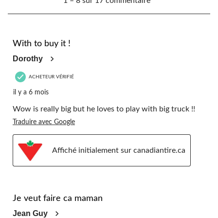
1 – 8 sur 17 commentaire
à
8
sur
17
5 étoile(s) sur 5.
commentaire.
With to buy it !
Dorothy
ACHETEUR VÉRIFIÉ
il y a 6 mois
Wow is really big but he loves to play with big truck !!
Traduire avec Google
Affiché initialement sur canadiantire.ca
5 étoile(s) sur 5.
Je veut faire ca maman
Jean Guy