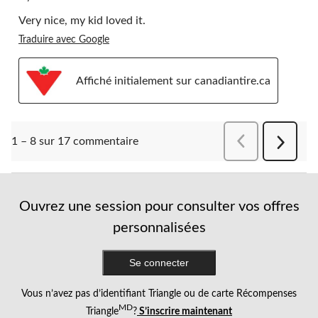
Very nice, my kid loved it.
Traduire avec Google
Affiché initialement sur canadiantire.ca
Précédentcomment
1 – 8 sur 17 commentaire
Suivant
comment
Ouvrez une session pour consulter vos offres
personnalisées
Se connecter
Vous n’avez pas d’identifiant Triangle ou de carte Récompenses
MD
Triangle
?
S’inscrire maintenant