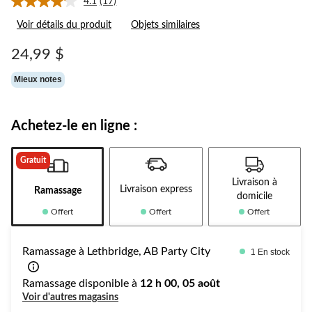
4.1
(17)
Lire
les
Voir détails du produit
Objets similaires
17
commentaires.
Lien
24,99 $
vers
la
Mieux notes
même
page.
Achetez-le en ligne :
Gratuit
Livraison à
Livraison express
Ramassage
domicile
Offert
Offert
Offert
Ramassage à Lethbridge, AB Party City
1 En stock
Ramassage disponible à
12 h 00, 05 août
Voir d'autres magasins