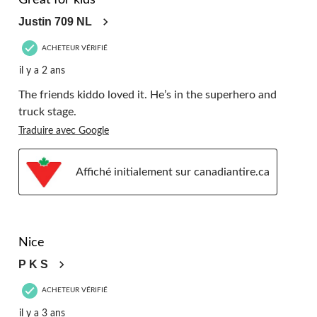
Great for kids
Justin 709 NL
ACHETEUR VÉRIFIÉ
il y a 2 ans
The friends kiddo loved it. He’s in the superhero and
truck stage.
Traduire avec Google
Affiché initialement sur canadiantire.ca
5 étoile(s) sur 5.
Nice
P K S
ACHETEUR VÉRIFIÉ
il y a 3 ans