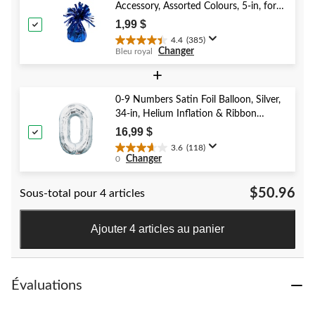
40
Accessory, Assorted Colours, 5-in, for
évaluations
Birthday/Anniversary/Graduation/New
1,99 $
Year's Eve
4.4
(385)
4.4
Changer
Bleu royal
étoile(s)
sur
+
5.
385
0-9 Numbers Satin Foil Balloon, Silver,
évaluations
34-in, Helium Inflation & Ribbon
Included for Birthday/Graduation/New
16,99 $
Year's Eve/Anniversary
3.6
(118)
3.6
Changer
0
étoile(s)
sur
$50.96
Sous-total pour 4 articles
5.
118
évaluations
Ajouter 4 articles au panier
Évaluations