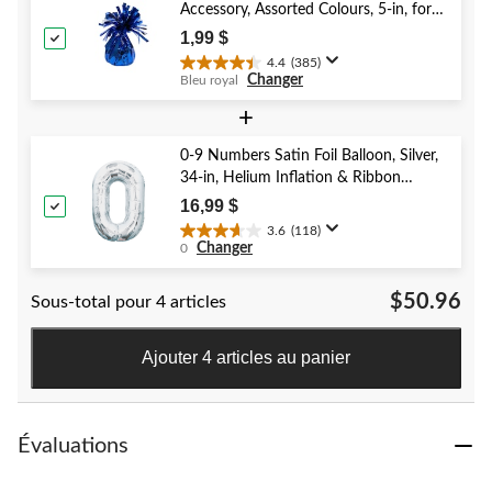
40
Accessory, Assorted Colours, 5-in, for
évaluations
Birthday/Anniversary/Graduation/New
1,99 $
Year's Eve
4.4
(385)
4.4
Changer
Bleu royal
étoile(s)
sur
+
5.
385
0-9 Numbers Satin Foil Balloon, Silver,
évaluations
34-in, Helium Inflation & Ribbon
Included for Birthday/Graduation/New
16,99 $
Year's Eve/Anniversary
3.6
(118)
3.6
Changer
0
étoile(s)
sur
$50.96
Sous-total pour 4 articles
5.
118
évaluations
Ajouter 4 articles au panier
Évaluations