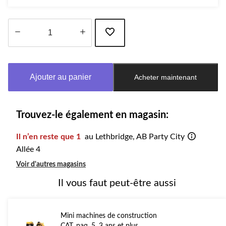
Quantité
mise
à
Ajouter au panier
Acheter maintenant
jour
à
1
Trouvez-le également en magasin:
Il n’en reste que 1
au Lethbridge, AB Party City
Allée 4
Voir d'autres magasins
Il vous faut peut-être aussi
Mini machines de construction
CAT, paq. 5, 3 ans et plus