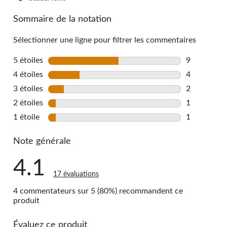
reviews
Sommaire de la notation
Sélectionner une ligne pour filtrer les commentaires
5 étoiles
étoiles
9
9 commentai
4 étoiles
étoiles
4
4 commentai
3 étoiles
étoiles
2
2 commentai
2 étoiles
étoiles
1
1 commentai
1 étoile
étoiles
1
1 commentai
Note générale
4.1
17 évaluations
4 commentateurs sur 5 (80%) recommandent ce
produit
Évaluez ce produit