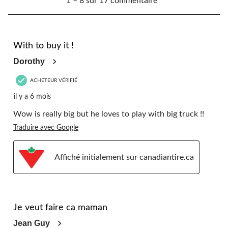
1 – 8 sur 17 commentaire
à
8
sur
17
5 étoile(s) sur 5.
commentaire.
With to buy it !
Dorothy
ACHETEUR VÉRIFIÉ
il y a 6 mois
Wow is really big but he loves to play with big truck !!
Traduire avec Google
Affiché initialement sur canadiantire.ca
5 étoile(s) sur 5.
Je veut faire ca maman
Jean Guy