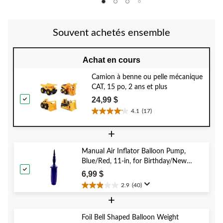
Souvent achetés ensemble
Achat en cours
Camion à benne ou pelle mécanique
CAT, 15 po, 2 ans et plus
24,99 $
4.1
(17)
4.1
étoile(s)
+
sur
5.
Manual Air Inflator Balloon Pump,
17
Blue/Red, 11-in, for Birthday/New
évaluations
Year's Eve/Graduation/Baby
6,99 $
Shower/Wedding/Halloween
2.9
(40)
2.9
+
étoile(s)
sur
5.
Foil Bell Shaped Balloon Weight