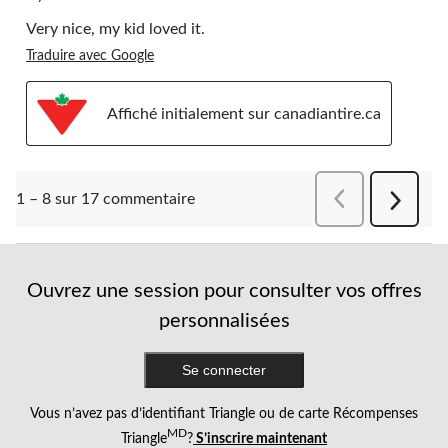
Very nice, my kid loved it.
Traduire avec Google
Affiché initialement sur canadiantire.ca
Précédentcomment
1 – 8 sur 17 commentaire
Suivant
comment
Ouvrez une session pour consulter vos offres
personnalisées
Se connecter
Vous n’avez pas d’identifiant Triangle ou de carte Récompenses
MD
Triangle
?
S’inscrire maintenant