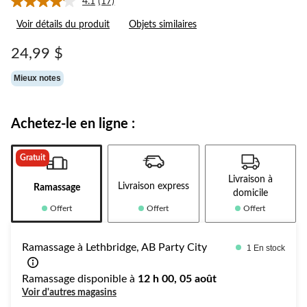
4.1
(17)
Lire
les
Voir détails du produit
Objets similaires
17
commentaires.
Lien
24,99 $
vers
la
Mieux notes
même
page.
Achetez-le en ligne :
Gratuit
Livraison à
Livraison express
Ramassage
domicile
Offert
Offert
Offert
Ramassage à Lethbridge, AB Party City
1 En stock
Ramassage disponible à
12 h 00, 05 août
Voir d'autres magasins