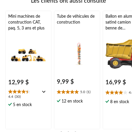
Les clients ont aussi consulté
Mini machines de
Tube de véhicules de
Ballon en alu
construction CAT,
construction
satiné camion
paq. 5, 3 ans et plus
benne de
construction,
rouge/jaune, 3
gonflement à l
et ruban inclu
fête d'annivers
9,99 $
12,99 $
16,99 $
5.0
(1)
4
5.0
4.0
4.4
4.4
(30)
étoile(s)
étoile(s)
12 en stock
8 en stock
étoile(s)
5 en stock
sur
sur
sur
5.
5.
5.
1
22
30
évaluation
évaluations
évaluations