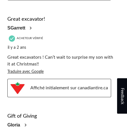
5 étoile(s) sur 5.
Great excavator!
SGarrett
ACHETEUR VÉRIFIÉ
il y a 2 ans
Great excavators ! Can’t wait to surprise my son with
it at Christmas!!
Traduire avec Google
Affiché initialement sur canadiantire.ca
Feedback
5 étoile(s) sur 5.
Gift of Giving
Gloria