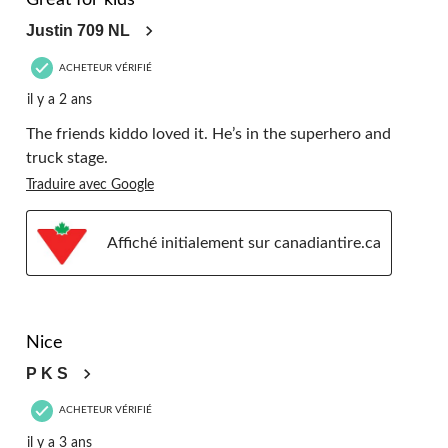
Great for kids
Justin 709 NL
ACHETEUR VÉRIFIÉ
il y a 2 ans
The friends kiddo loved it. He’s in the superhero and
truck stage.
Traduire avec Google
Affiché initialement sur canadiantire.ca
5 étoile(s) sur 5.
Nice
P K S
ACHETEUR VÉRIFIÉ
il y a 3 ans