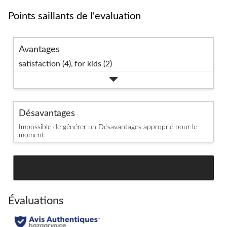
Points saillants de l'evaluation
Avantages
satisfaction (4),
for kids (2)
Désavantages
Impossible de générer un Désavantages approprié pour le
moment.
SEE ALL REVIEWS
Click
to
go
Évaluations
to
all