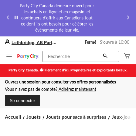
Party City Canada demeure ouvert pour
les achats en ligne et en magasin, et
continuera d’offrir aux Canadiens tout
ce dont ils ont besoin pour célébrer les
événements de leur vie.
votre
Lethbridge, AB Party City
Fermé
⋅ S’ouvre à 10:00
magasin
préféré
est
Recherche
Lethbridge,
AB
Party
City,
Ouvrez une session pour consulter vos offres personnalisées
courament
Fermé,
Vous n’avez pas de compte?
Adhérez maintenant
S’ouvre
à
Se connecter
à
10:00
cliquer
Accueil
Jouets
Jouets pour sacs à surprises
Jeux-jouet
pour
changer