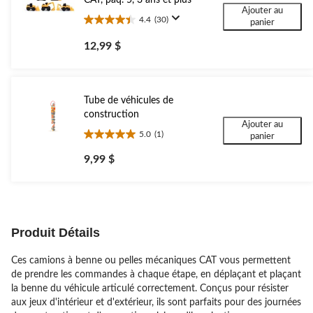
Ajouter au
4.4
(30)
panier
4.4
étoile(s)
12,99 $
sur
5.
30
évaluations
Tube de véhicules de
construction
Ajouter au
5.0
(1)
panier
5.0
étoile(s)
9,99 $
sur
5.
1
évaluation
Produit Détails
Ces camions à benne ou pelles mécaniques CAT vous permettent
de prendre les commandes à chaque étape, en déplaçant et plaçant
la benne du véhicule articulé correctement. Conçus pour résister
aux jeux d'intérieur et d'extérieur, ils sont parfaits pour des journées