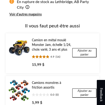
En rupture de stock au Lethbridge, AB Party
City
Voir d'autres magasins
Il vous faut peut-être aussi
Camion en métal moulé
Monster Jam, échelle 1/24,
choix varié, 3 ans et plus
Ajouter au
panier
4.9
(16)
4.9
étoile(s)
15,99 $
sur
5.
16
évaluations
Camions monstres à
friction assortis
Feedback
Ajouter au
0.0
(0)
panier
0.0
étoile(s)
5,99 $