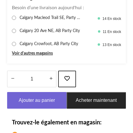
Besoin d’une livraison aujourd'hui :
Calgary Macleod Trail SE, Party C
14 En stock
it
Calgary 20 Ave NE, AB Party City
11 En stock
Calgary Crowfoot, AB Party City
13 En stock
Voir d'autres magasins
Quantité
mise
Ajouter au panier
Acheter maintenant
à
jour
à
1
Trouvez-le également en magasin: