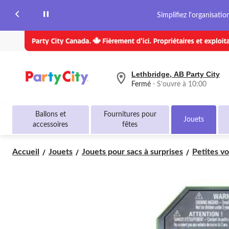
même
Simplifiez l'organisati
page.
Lethbridge, AB Party City
votre
Fermé
⋅ S’ouvre à 10:00
magasin
préféré
est
Ballons et
Fournitures pour
Lethbridge,
Jouets
accessoires
fêtes
AB
Party
City,
Accueil
Jouets
Jouets pour sacs à surprises
Petites vo
courament
Fermé,
S’ouvre
à
à
10:00
cliquer
pour
changer