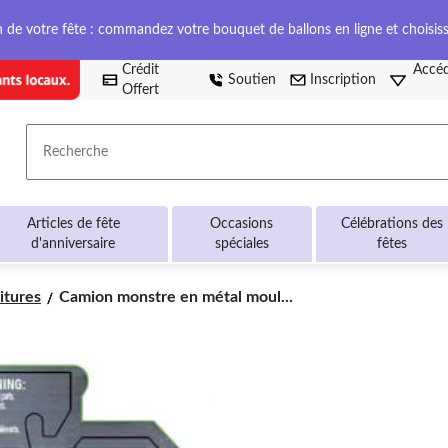
on de votre fête : commandez votre bouquet de ballons en ligne et choisis
Crédit
Accéd
Soutien
Inscription
Offert
Recherche
Articles de fête
Occasions
Célébrations des
d'anniversaire
spéciales
fêtes
Camion
itures
Camion monstre en métal moul...
monstre
en
métal
moulé
sous
pression
Monster