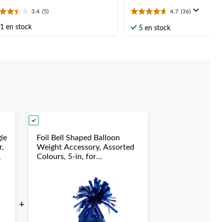
3.4
(5)
4.7
(36)
4
4.7
oile(s)
étoile(s)
1 en stock
5 en stock
r
sur
5.
36
aluations
évaluations
le
Foil Bell Shaped Balloon
r,
Weight Accessory, Assorted
Colours, 5-in, for
Birthday/Anniversary/Graduation/New
Year's Eve
+