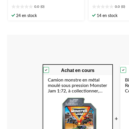
0.0
(0)
0.0
(0)
0.0
0.0
étoile(s)
étoile(s)
24 en stock
14 en stock
sur
sur
5.
5.
Achat en cours
Camion monstre en métal
Bi
moulé sous pression Monster
R
Jam 1:72, à collectionner,
Co
couleurs variées, pour
C
anniversaire/cadeau-surprise
Y
+