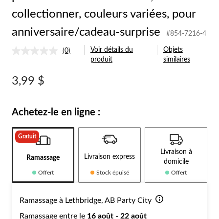
collectionner, couleurs variées, pour
anniversaire/cadeau-surprise
#854-7216-4
Voir détails du
Objets
(0)
Aucune
produit
similaires
cote
pour
ce
3,99 $
produit.
Lien
vers
la
Achetez-le en ligne :
même
page.
Gratuit
Livraison à
Livraison express
Ramassage
domicile
Offert
Stock épuisé
Offert
Ramassage à Lethbridge, AB Party City
Ramassage entre le
16 août - 22 août