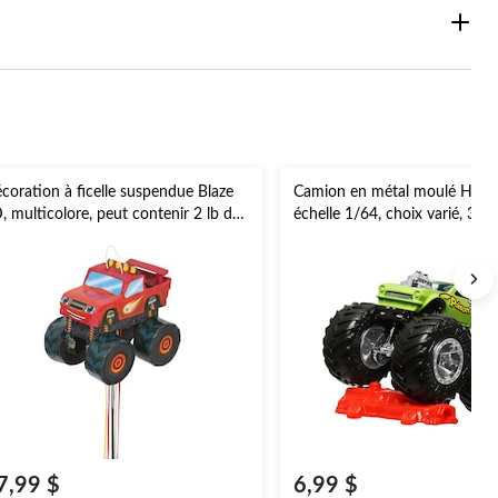
coration à ficelle suspendue Blaze
Camion en métal moulé Hot 
, multicolore, peut contenir 2 lb de
échelle 1/64, choix varié, 3 an
rniture à pinata, pour fêtes
anniversaire
7,99 $
6,99 $