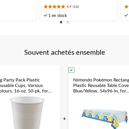
4.9
(16)
4.9
3.
étoile(s)
ét
1 en stock
sur
su
5.
5.
16
5
évaluations
év
Souvent achetés ensemble
g Party Pack Plastic
Nintendo Pokémon Rectang
eusable Cups, Various
Plastic Reusable Table Cove
lours, 16-oz, 50-pk, for
Blue/Yellow, 54x96-in, for
hristmas/Thanksgiving/New
Birthday Party
ear's Eve/Birthday Party
+