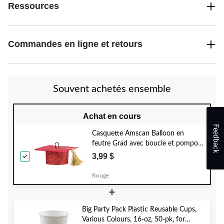
Ressources
Commandes en ligne et retours
Souvent achetés ensemble
Achat en cours
Feedback
Casquette Amscan Balloon en
feutre Grad avec boucle et pompon
de remise des diplômes, 1,75 x 4 po
3,99 $
Rouge
+
Big Party Pack Plastic Reusable Cups,
Various Colours, 16-oz, 50-pk, for