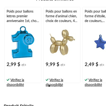
Poids pour ballons
Poids pour ballons en
Poids pour bal
lettres premier
forme d'animal chien,
forme d'étoile,
anniversaire 1st, choix
choix de couleurs, 4
de couleurs,
de couleurs, 4 po,
po, pour fête
scintillant, 4,5
pour fête
d'anniversaire
pour
d'anniversaire
anniversaire/r
de diplôme
2,99 $
9,99 $
2,49 $
et+
et+
et+
Vérifiez la
Vérifiez la
Vérifiez la
disponibilité
disponibilité
disponibilité