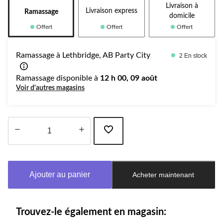
Livraison à
Livraison express
Ramassage
domicile
Offert
Offert
Offert
Ramassage à Lethbridge, AB Party City
2 En stock
Ramassage disponible à
12 h 00, 09 août
Voir d'autres magasins
Quantité
mise
à
Ajouter au panier
Acheter maintenant
jour
à
1
Trouvez-le également en magasin: