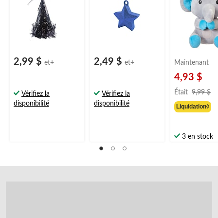
de diplôme
anniversaire/remise
prénatale
de diplôme
2,99 $
2,49 $
et+
et+
Maintenant
4,93 $
pr
Était
9,99 $
Vérifiez la
Vérifiez la
ét
disponibilité
disponibilité
Liquidation◊
9
3 en stock