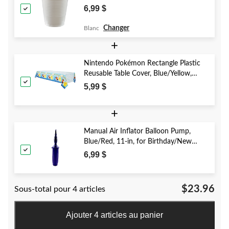
Christmas/Thanksgiving/New Year's
6,99 $
Eve/Birthday Party
Changer
Blanc
+
Nintendo Pokémon Rectangle Plastic
Reusable Table Cover, Blue/Yellow,
54x96-in, for Birthday Party
5,99 $
+
Manual Air Inflator Balloon Pump,
Blue/Red, 11-in, for Birthday/New
Year's Eve/Graduation/Baby
6,99 $
Shower/Wedding/Halloween
$23.96
Sous-total pour 4 articles
Ajouter 4 articles au panier