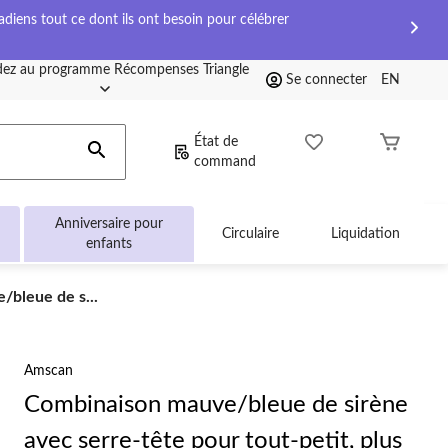
diens tout ce dont ils ont besoin pour célébrer
ez au programme Récompenses Triangle
Se connecter
EN
État de
command
Anniversaire pour
Circulaire
Liquidation
enfants
bleue de s...
Amscan
Combinaison mauve/bleue de sirène
avec serre-tête pour tout-petit, plus