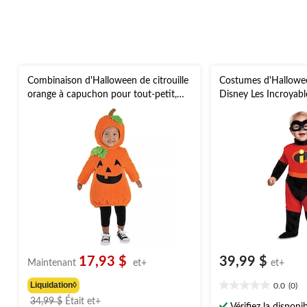
Combinaison d'Halloween de citrouille
Costumes d'Hallowee
orange à capuchon pour tout-petit,
Disney Les Incroyabl
plus d'options offertes
d'options disponible
17,93 $
39,99 $
Maintenant
et+
et+
Liquidation◊
0.0
(0)
0.0
prix
34,99 $
Était
et+
étoile(s)