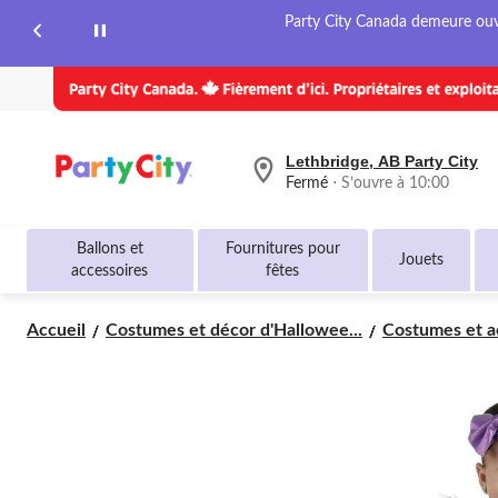
même
Party City Canada demeure ouver
page.
Lethbridge, AB Party City
votre
Fermé
⋅ S’ouvre à 10:00
magasin
préféré
est
Ballons et
Fournitures pour
Lethbridge,
Jouets
accessoires
fêtes
AB
Party
City,
Accueil
Costumes et décor d'Hallowee...
Costumes et ac
courament
Fermé,
S’ouvre
à
à
10:00
cliquer
pour
changer