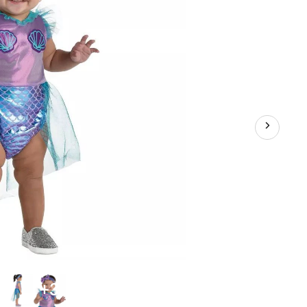
tout-
petit,
plus
d'options
disponibles
+3