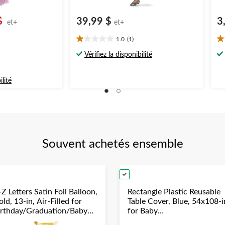
$
39,99 $
3
et+
et+
1.0
(1)
1.0
5.
x
étoile(s)
ét
Vérifiez la disponibilité
t
sur
su
5.
5.
tir
1
1
ilité
évaluation
év
99 $
Souvent achetés ensemble
Z Letters Satin Foil Balloon,
Rectangle Plastic Reusable
ld, 13-in, Air-Filled for
Table Cover, Blue, 54x108-i
irthday/Graduation/Baby
for Baby
hower/Wedding
Shower/Hanukkah/Birthda