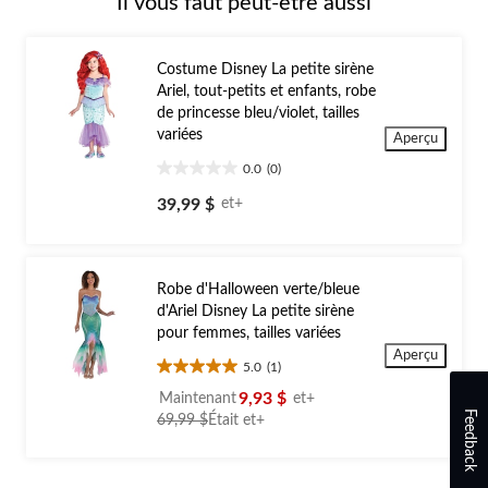
Il vous faut peut-être aussi
Costume Disney La petite sirène
Ariel, tout-petits et enfants, robe
de princesse bleu/violet, tailles
variées
Aperçu
0.0
(0)
0.0
étoile(s)
39,99 $
et+
sur
5.
Robe d'Halloween verte/bleue
d'Ariel Disney La petite sirène
pour femmes, tailles variées
Aperçu
5.0
(1)
5.0
étoile(s)
9,93 $
Maintenant
et+
Feedback
sur
prix
69,99 $
Était
et+
5.
était
1
à
évaluation
partir