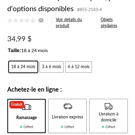
d'options disponibles
#855-2143-4
Voir détails du
Objets
(0)
Aucune
produit
similaires
cote
pour
ce
34,99 $
produit.
Lien
Taille:
18 à 24 mois
vers
la
même
page.
18 à 24 mois
3 à 6 mois
6 à 12 mois
Achetez-le en ligne :
Gratuit
Livraison à
Livraison express
Ramassage
domicile
Offert
Offert
Offert