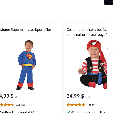
de
69,99 $
stume Superman classique, bébé
Costume de pirate, bébés,
combinaison rayée rouge/bla
bandeau et jouet, tailles varié
4,99 $
34,99 $
et+
et+
4.4
(5)
5.0
(1)
4
5.0
oile(s)
étoile(s)