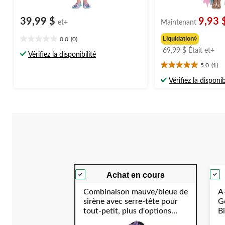
39,99 $
9,93 
et+
Maintenant
Liquidation◊
0.0
(0)
0.0
pri
69,99 $
Était
et+
étoile(s)
Vérifiez la disponibilité
étai
sur
5.0
(1)
5.0
à
5.
étoile(s)
par
Vérifiez la disponib
sur
de
5.
69,
1
évaluation
Achat en cours
Combinaison mauve/bleue de
A-
sirène avec serre-tête pour
Go
tout-petit, plus d'options
B
disponibles
S