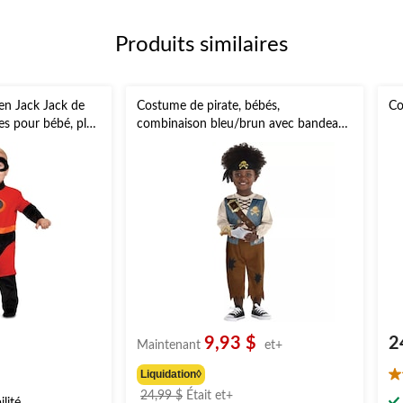
Produits similaires
n Jack Jack de
Costume de pirate, bébés,
Co
es pour bébé, plus
combinaison bleu/brun avec bandeau
s
et hochet, tailles variées
9,93 $
2
Maintenant
et+
Liquidation◊
4.
prix
24,99 $
Était
et+
ét