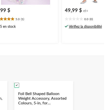
,99 $
49,99 $
et+
5.0
(1)
0.0
(0)
0
0.0
oile(s)
étoile(s)
5 en stock
Vérifiez la disponibilité
r
sur
5.
aluation
Foil Bell Shaped Balloon
n,
Weight Accessory, Assorted
Colours, 5-in, for
y
Birthday/Anniversary/Graduation/New