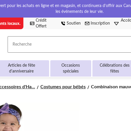
t pour les achats en ligne et en magasin, et continuera d’offrir aux Cana
les événements de leur vie.
Crédit
Accéd
Soutien
Inscription
Offert
Recherche
Articles de fête
Occasions
Célébrations des
d'anniversaire
spéciales
fêtes
Combinaison
cessoires d'Ha...
Costumes pour bébés
Combinaison mauve/
mauve/bleue
de
sirène
avec
serre-
tête
pour