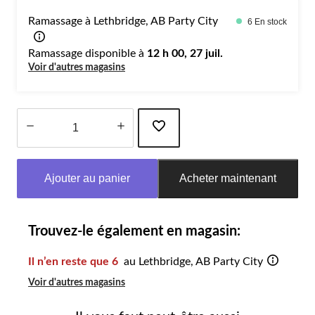
Ramassage à Lethbridge, AB Party City
6 En stock
Ramassage disponible à
12 h 00, 27 juil.
Voir d'autres magasins
Quantité
mise
Ajouter au panier
Acheter maintenant
à
jour
à
1
Trouvez-le également en magasin:
Il n’en reste que 6
au Lethbridge, AB Party City
Voir d'autres magasins