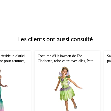
Les clients ont aussi consulté
te/bleue d'Ariel
Costume d'Halloween de Fée
Sa
ène pour femmes,
Clochette, robe verte avec ailes, Peter
pa
Pan de Disney, enfants et tout-petits,
tailles variées