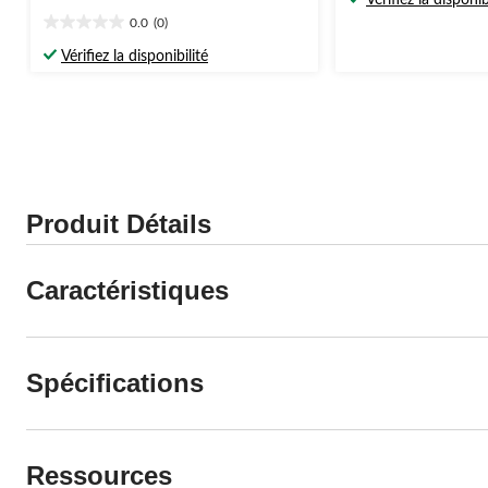
Vérifiez la disponib
était
sur
0.0
(0)
0.0
à
5.
étoile(s)
partir
Vérifiez la disponibilité
sur
de
5.
34,99 $
Produit Détails
Caractéristiques
Spécifications
Ressources