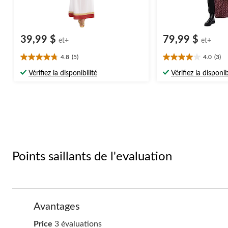
39,99 $
79,99 $
et+
et+
4.8
(5)
4.0
(3)
4.8
4.0
étoile(s)
étoile(s)
Vérifiez la disponibilité
Vérifiez la disponib
sur
sur
5.
5.
5
3
évaluations
évaluations
Points saillants de l'evaluation
List
Avantages
of
Avantages
price
Price
3 évaluations