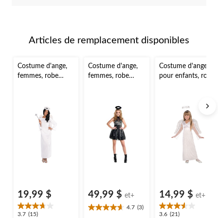
Articles de remplacement disponibles
Costume d'ange,
Costume d'ange,
Costume d'ange
femmes, robe
femmes, robe
pour enfants, robe
blanche avec
noire avec
blanche avec
bandeau de halo,
bandeau de halo,
serre-tête à halo,
taille universelle
tailles variées
choix de tailles
19,99 $
49,99 $
14,99 $
et+
et+
4.7
(3)
4.7
3.7
3.6
3.7
(15)
3.6
(21)