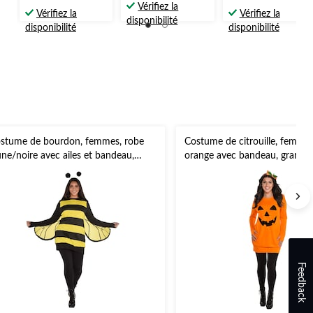
étoile(s)
Vérifiez la
étoile(s)
étoile(s)
Vérifiez la
Vérifiez la
sur
disponibilité
sur
sur
disponibilité
disponibilité
5.
5.
5.
3
15
21
évaluations
évaluations
évaluations
stume de bourdon, femmes, robe
Costume de citrouille, femmes
une/noire avec ailes et bandeau,
orange avec bandeau, grande t
lles variées
Feedback