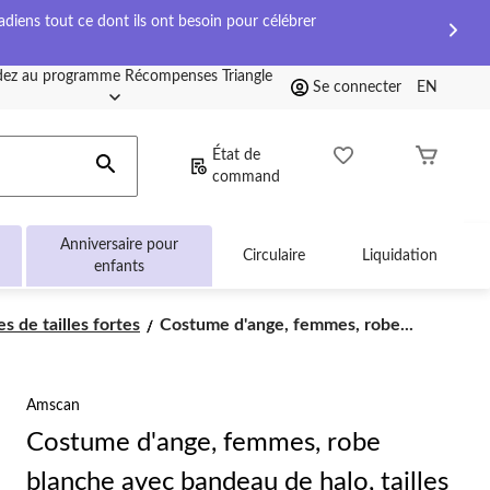
diens tout ce dont ils ont besoin pour célébrer
ez au programme Récompenses Triangle
Se connecter
EN
État de
command
Anniversaire pour
Circulaire
Liquidation
enfants
Costume
 de tailles fortes
Costume d'ange, femmes, robe...
d'ange,
femmes,
robe
Amscan
blanche
avec
Costume d'ange, femmes, robe
bandeau
de
blanche avec bandeau de halo, tailles