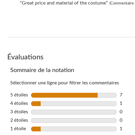
Highlights
3
Review
“Great price and material of the costume”
(Commentaire 
évaluations
snippet.
Click
here
for
full
review
Évaluations
Sommaire de la notation
Sélectionner une ligne pour filtrer les commentaires
5 étoiles
étoiles
7
7 comme
4 étoiles
étoiles
1
1 comme
3 étoiles
étoiles
0
0 comme
2 étoiles
étoiles
0
0 comme
1 étoile
étoiles
1
1 comme