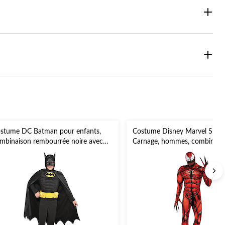
stume DC Batman pour enfants,
Costume Disney Marvel Spid
mbinaison rembourrée noire avec
Carnage, hommes, combinais
pe et masque, choix de tailles
rembourrée rouge/noir avec
et gants, tailles variées