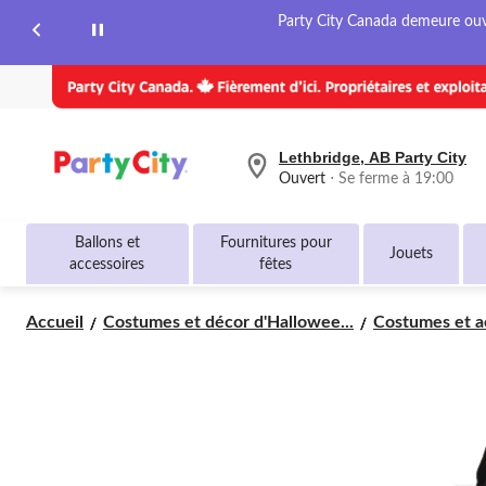
page.
Party City Canada demeure ouver
Lethbridge, AB Party City
votre
Ouvert
⋅ Se ferme à 19:00
magasin
préféré
est
Ballons et
Fournitures pour
Lethbridge,
Jouets
accessoires
fêtes
AB
Party
City,
Accueil
Costumes et décor d'Hallowee...
Costumes et ac
courament
Ouvert,
Se
ferme
à
à
19:00
cliquer
pour