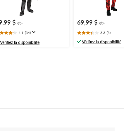
9,99 $
69,99 $
et+
et+
4.1
(34)
3.3
(3)
1
3.3
oile(s)
étoile(s)
Vérifiez la disponibilité
Vérifiez la disponibilité
r
sur
5.
4
3
aluations
évaluations