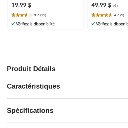
19,99 $
49,99 $
et+
3.7
(15)
4.7
(3)
3.7
4.7
étoile(s)
étoile(s)
Vérifiez la disponibilité
Vérifiez la disponib
sur
sur
5.
5.
15
3
évaluations
évaluations
Produit Détails
Caractéristiques
Spécifications