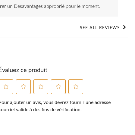
érer un Désavantages approprié pour le moment.
SEE ALL REVIEWS
Click
to
go
to
all
reviews
Évaluez ce produit
Sélectionnez
Sélectionnez
Sélectionnez
Sélectionnez
Sélectionnez
pour
pour
pour
pour
pour
Pour ajouter un avis, vous devrez fournir une adresse
évaluer
évaluer
évaluer
évaluer
évaluer
courriel valide à des fins de vérification.
l'article
l'article
l'article
l'article
l'article
à
à
à
à
à
1
2
3
4
5
étoile.
étoiles.
étoiles.
étoiles.
étoiles.