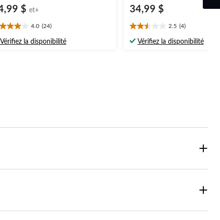
4,99 $
34,99 $
et+
4.0
(24)
2.5
(4)
0
2.5
oile(s)
étoile(s)
Vérifiez la disponibilité
Vérifiez la disponibilité
r
sur
5.
4
4
aluations
évaluations