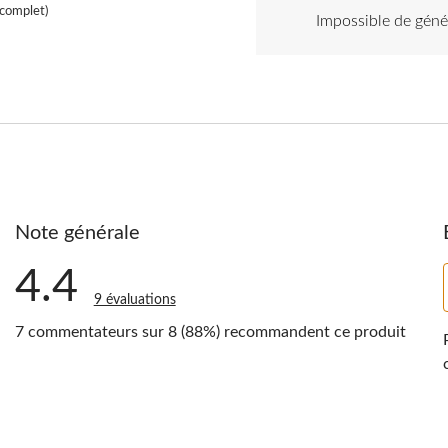
Highlights
complet)
Impossible de gén
Note générale
4.4
9 évaluations
7 commentateurs sur 8 (88%) recommandent ce produit
ntaires avec 5 étoiles.
ntaires avec 4 étoiles.
ntaires avec 3 étoiles.
ntaires avec 2 étoiles.
ntaire avec 1 étoile.