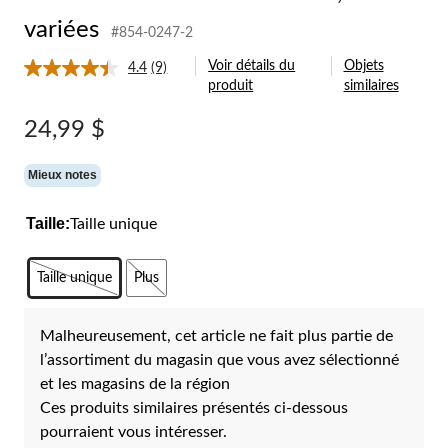
halo,
tailles
variées
#854-0247-2
variées
Voir détails du
Objets
4.4
(9)
Lire
produit
similaires
les
9
commentaires.
24,99 $
Lien
vers
la
Mieux notes
même
page.
Taille:
Taille unique
Taille unique
Plus
Malheureusement, cet article ne fait plus partie de
l’assortiment du magasin que vous avez sélectionné
et les magasins de la région
Ces produits similaires présentés ci-dessous
pourraient vous intéresser.