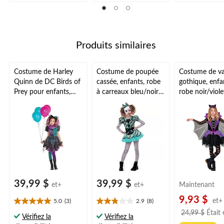
Produits similaires
Costume de Harley
Costume de poupée
Costume de v
Quinn de DC Birds of
cassée, enfants, robe
gothique, enfa
Prey pour enfants,
à carreaux bleu/noir
robe noir/viole
robe
avec
ailes et bandea
noire/bleue/violette
bandeau/masque/colli
tailles variées
avec serre-tête et
er/gants/collants,
collant, choix de
tailles variées
tailles
39,99 $
39,99 $
et+
et+
Maintenant
9,93 $
et+
5.0
(3)
2.9
(8)
5.0
2.9
24,99 $
Était
étoile(s)
étoile(s)
Vérifiez la
Vérifiez la