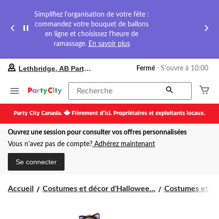
Simplifiez l'organisation de votre fête :
commandez votre bouquet de ballons
en ligne et choisissez l'heure de
ramassage.
En savoir plus
votre
Lethbridge, AB Party City
Fermé
⋅ S’ouvre à 10:00
magasin
préféré
est
Recherche
Lethbridge,
AB
Party
City,
Ouvrez une session pour consulter vos offres personnalisées
courament
Fermé,
Vous n’avez pas de compte?
Adhérez maintenant
S’ouvre
à
Se connecter
à
10:00
cliquer
Accueil
Costumes et décor d'Hallowee...
Costumes et acc
pour
changer