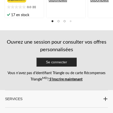
disponibilité
disponibilité
54,99 $
5.
5.
0.0
(0)
59
383
0.0
évaluations
évaluations
étoile(s)
17 en stock
sur
5.
Ouvrez une session pour consulter vos offres
personnalisées
Se connecter
Vous n’avez pas d’identifiant Triangle ou de carte Récompenses
MD
Triangle
?
S’inscrire maintenant
SERVICES