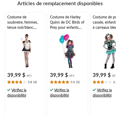
Articles de remplacement disponibles
Costume de
Costume de Harley
Costume de p
soubrette, femmes,
Quinn de DC Birds of
cassée, enfant
tenue noir/blanc,
Prey pour enfants,
à carreaux ble
bandeau/gants/collant
robe
avec
s, tailles variées
noire/bleue/violette
bandeau/masqu
avec serre-tête et
er/gants/collan
collant, choix de
tailles variées
tailles
39,99 $
39,99 $
39,99 $
et+
et+
et
3.8
(4)
5.0
(3)
2
3.8
5.0
2.9
étoile(s)
étoile(s)
étoile(s)
Vérifiez la
Vérifiez la
Vérifiez la
sur
sur
sur
disponibilité
disponibilité
disponibilité
5.
5.
5.
4
3
8
évaluations
évaluations
évaluations