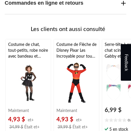
Commandes en ligne et retours
Les clients ont aussi consulté
Costume de chat,
Costume de Flèche de
Serre-tête à or
tout-petits, robe noire
Disney Pixar Les
chat scintillan
Feedback
avec bandeau et
Incroyable pour tout-
Gabby et la m
queue, tailles variées
petits, combinaison
magique, multi
rouge/noire avec
taille unique, p
gants/masque/couvre
accessoires à 
-bottes, choix de
pour les anniv
tailles
6,99 $
Maintenant
Maintenant
4,93 $
4,93 $
et+
et+
0
0.0
prix
prix
34,99 $
Était
et+
39,99 $
Était
et+
étoile(s)
5 en stock