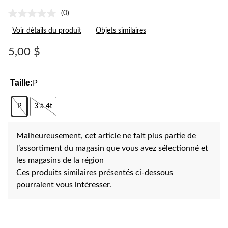
(0)
Aucune
cote
Voir détails du produit
Objets similaires
pour
ce
produit.
5,00 $
Lien
vers
la
même
Taille:
P
page.
P
3 à 4t
Malheureusement, cet article ne fait plus partie de
l’assortiment du magasin que vous avez sélectionné et
les magasins de la région
Ces produits similaires présentés ci-dessous
pourraient vous intéresser.