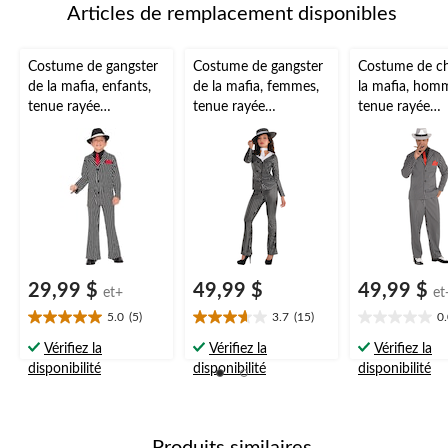
Articles de remplacement disponibles
Costume de gangster
Costume de gangster
Costume de ch
de la mafia, enfants,
de la mafia, femmes,
la mafia, hom
tenue rayée
tenue rayée
tenue rayée
noir/blanc avec
noir/blanc avec
noir/blanc ave
chapeau, tailles
chapeau et cravate,
manteau/pant
variées
tailles variées
emise, tailles v
29,99 $
49,99 $
49,99 $
et+
et
5.0
(5)
3.7
(15)
0
5.0
3.7
0.0
étoile(s)
étoile(s)
étoile(s)
Vérifiez la
Vérifiez la
Vérifiez la
sur
sur
sur
disponibilité
disponibilité
disponibilité
5.
5.
5.
5
15
évaluations
évaluations