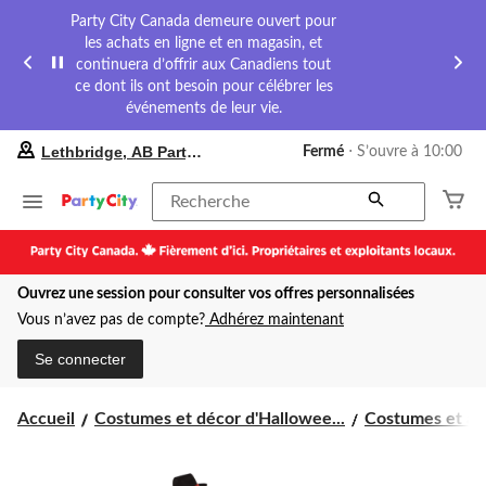
Party City Canada demeure ouvert pour
les achats en ligne et en magasin, et
continuera d’offrir aux Canadiens tout
ce dont ils ont besoin pour célébrer les
événements de leur vie.
votre
Lethbridge, AB Party City
Fermé
⋅ S’ouvre à 10:00
magasin
préféré
est
Recherche
Lethbridge,
AB
Party
City,
Ouvrez une session pour consulter vos offres personnalisées
courament
Fermé,
Vous n’avez pas de compte?
Adhérez maintenant
S’ouvre
à
Se connecter
à
10:00
cliquer
Accueil
Costumes et décor d'Hallowee...
Costumes et acc
pour
changer