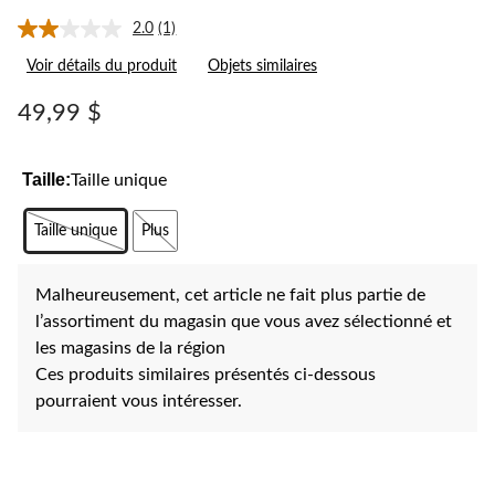
2.0
(1)
Lire
1
Voir détails du produit
Objets similaires
commentaire.
Lien
vers
49,99 $
la
même
page.
Taille:
Taille unique
Taille unique
Plus
Malheureusement, cet article ne fait plus partie de
l’assortiment du magasin que vous avez sélectionné et
les magasins de la région
Ces produits similaires présentés ci-dessous
pourraient vous intéresser.