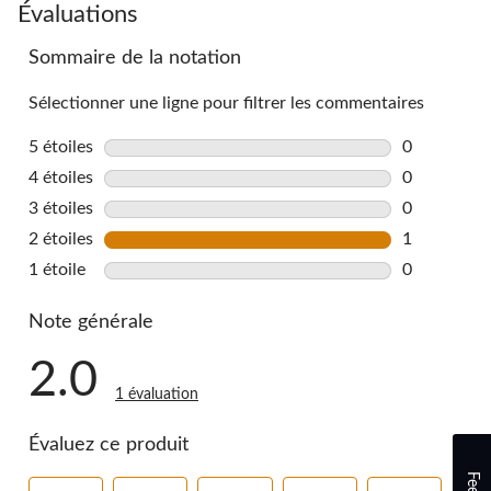
Évaluations
Sommaire de la notation
Sélectionner une ligne pour filtrer les commentaires
5 étoiles
étoiles
0
0 commentai
4 étoiles
étoiles
0
0 commentai
3 étoiles
étoiles
0
0 commentai
2 étoiles
étoiles
1
1 commentai
1 étoile
étoiles
0
0 commentai
Note générale
2.0
1 évaluation
Évaluez ce produit