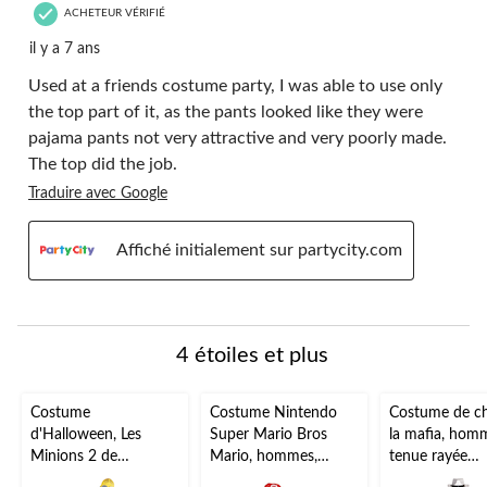
ACHETEUR VÉRIFIÉ
il y a 7 ans
Used at a friends costume party, I was able to use only
the top part of it, as the pants looked like they were
pajama pants not very attractive and very poorly made.
The top did the job.
Traduire avec Google
Affiché initialement sur partycity.com
4 étoiles et plus
Costume
Costume Nintendo
Costume de ch
d'Halloween, Les
Super Mario Bros
la mafia, hom
Minions 2 de
Mario, hommes,
tenue rayée
Universal, adulte, plus
combinaison rouge
noir/blanc ave