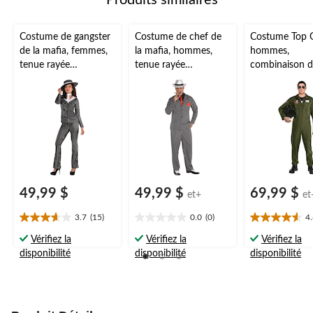
Produits similaires
Costume de gangster
Costume de chef de
Costume Top 
de la mafia, femmes,
la mafia, hommes,
hommes,
tenue rayée
tenue rayée
combinaison d
noir/blanc avec
noir/blanc avec
verte, tailles v
chapeau et cravate,
manteau/pantalon/ch
tailles variées
emise, tailles variées
49,99 $
49,99 $
69,99 $
et+
et
3.7
(15)
0.0
(0)
4
3.7
0.0
4.6
étoile(s)
étoile(s)
étoile(s)
Vérifiez la
Vérifiez la
Vérifiez la
sur
sur
sur
disponibilité
disponibilité
disponibilité
5.
5.
5.
15
5
évaluations
évaluations