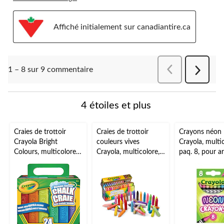
Affiché initialement sur canadiantire.ca
Précédentcomment
1 – 8 sur 9 commentaire
Suivant
comment
4 étoiles et plus
Craies de trottoir
Craies de trottoir
Crayons néon
Crayola Bright
couleurs vives
Crayola, multic
Colours, multicolore,
Crayola, multicolore,
paq. 8, pour ar
4 ans et plus, pour
4 ans et plus, pour
artisanat/cad
activités estivales/jeu
activités estivales/jeu
d'anniversaire
de pelouse, paq. 24
de pelouse, paq. 64