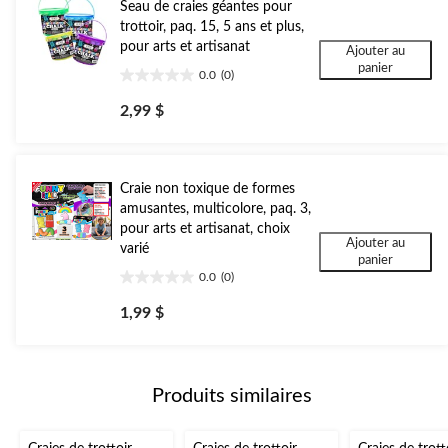
Seau de craies géantes pour
trottoir, paq. 15, 5 ans et plus,
pour arts et artisanat
Ajouter au
panier
0.0
(0)
0.0
étoile(s)
2,99 $
sur
5.
Craie non toxique de formes
amusantes, multicolore, paq. 3,
pour arts et artisanat, choix
Ajouter au
varié
panier
0.0
(0)
0.0
étoile(s)
1,99 $
sur
5.
Produits similaires