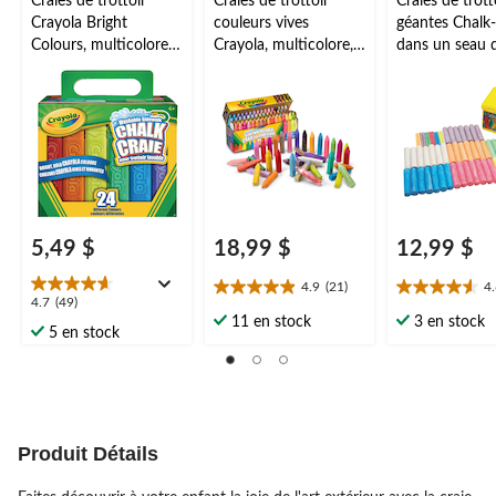
Craies de trottoir
Craies de trottoir
Craies de trott
Crayola Bright
couleurs vives
géantes Chalk
Colours, multicolore,
Crayola, multicolore,
dans un seau 
4 ans et plus, pour
4 ans et plus, pour
rangement,
activités estivales/jeu
activités estivales/jeu
multicolore, 4 
de pelouse, paq. 24
de pelouse, paq. 64
plus, pour acti
estivales/pelou
paq. 61
5,49 $
18,99 $
12,99 $
4.9
(21)
4
4.9
4.6
4.7
4.7
(49)
étoile(s)
étoile(s)
11 en stock
3 en stock
étoile(s)
5 en stock
sur
sur
sur
5.
5.
5.
21
20
49
évaluations
évaluations
évaluations
Produit Détails