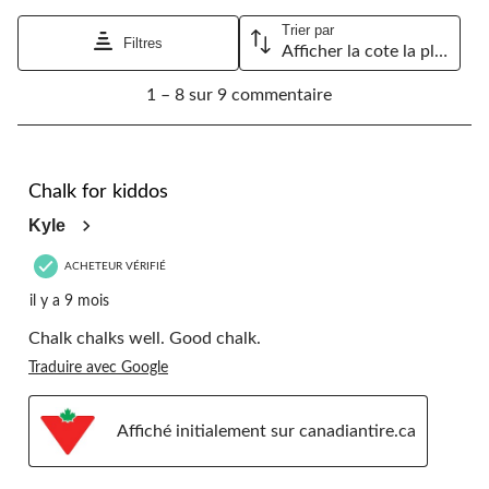
Trier par
Filtres
Afficher la cote la plus élevée à la plus faible
1
1 – 8 sur 9 commentaire
à
8
sur
9
5 étoile(s) sur 5.
commentaire.
Chalk for kiddos
Kyle
ACHETEUR VÉRIFIÉ
il y a 9 mois
Chalk chalks well. Good chalk.
Traduire avec Google
Affiché initialement sur canadiantire.ca