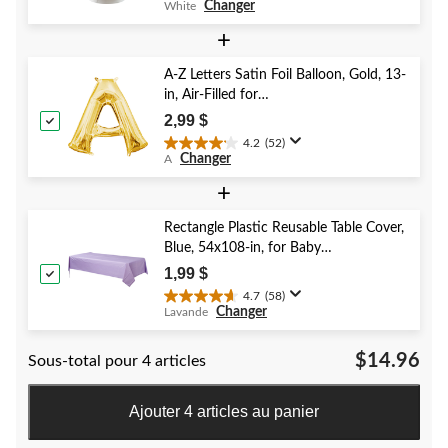
Changer
White
étoile(s)
sur
+
5.
41
A-Z Letters Satin Foil Balloon, Gold, 13-
évaluations
in, Air-Filled for
Birthday/Graduation/Baby
2,99 $
Shower/Wedding
4.2
(52)
4.2
Changer
A
étoile(s)
sur
+
5.
52
Rectangle Plastic Reusable Table Cover,
évaluations
Blue, 54x108-in, for Baby
Shower/Hanukkah/Birthday Party
1,99 $
4.7
(58)
4.7
Changer
Lavande
étoile(s)
sur
$14.96
Sous-total pour 4 articles
5.
58
évaluations
Ajouter 4 articles au panier