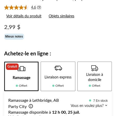
4.6
(9)
Lire
les
Voir détails du produit
Objets similaires
9
commentaires.
Lien
2,99 $
vers
la
Mieux notes
même
page.
Achetez-le en ligne :
Gratuit
Livraison à
Livraison express
Ramassage
domicile
Offert
Offert
Offert
Ramassage à Lethbridge, AB
7 En stock
Vous en voulez plus?
Party City
Ramassage disponible à
12 h 00, 25 juil.