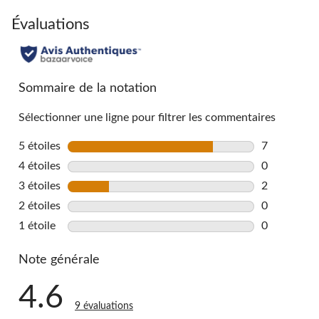
to
go
Évaluations
to
all
reviews
Sommaire de la notation
Sélectionner une ligne pour filtrer les commentaires
5 étoiles
étoiles
7
7 commentai
4 étoiles
étoiles
0
0 commentai
3 étoiles
étoiles
2
2 commentai
2 étoiles
étoiles
0
0 commentai
1 étoile
étoiles
0
0 commentai
Note générale
4.6
9 évaluations