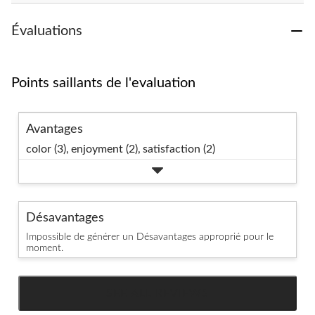
Évaluations
Points saillants de l'evaluation
Avantages
color (3),
enjoyment (2),
satisfaction (2)
Désavantages
Impossible de générer un Désavantages approprié pour le
moment.
SEE ALL REVIEWS
Click