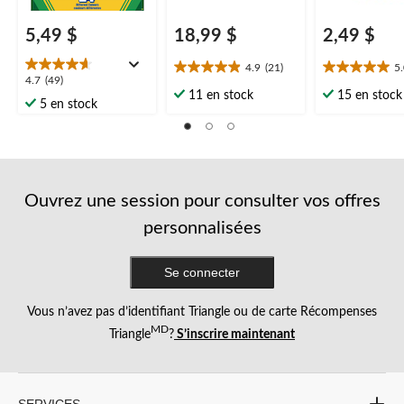
5,49 $
18,99 $
2,49 $
4.9
(21)
5
4.9
5.0
4.7
4.7
(49)
étoile(s)
étoile(s)
11 en stock
15 en stock
étoile(s)
5 en stock
sur
sur
sur
5.
5.
5.
21
1
49
évaluations
évaluation
évaluations
Ouvrez une session pour consulter vos offres
personnalisées
Se connecter
Vous n’avez pas d’identifiant Triangle ou de carte Récompenses
MD
Triangle
?
S’inscrire maintenant