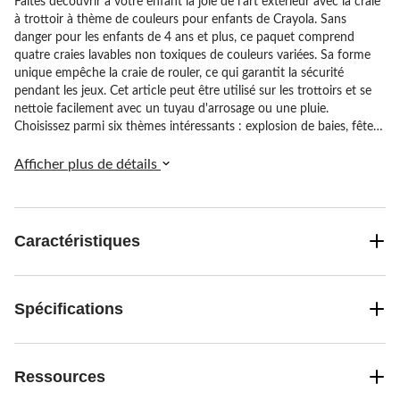
Faites découvrir à votre enfant la joie de l'art extérieur avec la craie
à trottoir à thème de couleurs pour enfants de Crayola. Sans
danger pour les enfants de 4 ans et plus, ce paquet comprend
quatre craies lavables non toxiques de couleurs variées. Sa forme
unique empêche la craie de rouler, ce qui garantit la sécurité
pendant les jeux. Cet article peut être utilisé sur les trottoirs et se
nettoie facilement avec un tuyau d'arrosage ou une pluie.
Choisissez parmi six thèmes intéressants : explosion de baies, fête
autour de la piscine, fête, fièvre du printemps, effets T-Rex ou fleur.
Elles sont idéales pour les anniversaires, les fêtes ou simplement
Afficher plus de détails
pour encourager la créativité quotidienne en plein air.
Caractéristiques
Spécifications
Ressources