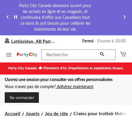
Party City Canada demeure ouvert pour
les achats en ligne et en magasin, et
continuera d’offrir aux Canadiens tout
ce dont ils ont besoin pour célébrer les
événements de leur vie.
votre
Lethbridge, AB Party City
Fermé
⋅ S’ouvre à 10:00
magasin
préféré
est
Recherche
Lethbridge,
AB
Party
City,
Ouvrez une session pour consulter vos offres personnalisées
courament
Fermé,
Vous n’avez pas de compte?
Adhérez maintenant
S’ouvre
à
Se connecter
à
10:00
cliquer
Craies
Accueil
Jouets
Jeu de rôle
Craies pour trottoir thémati.
pour
pour
changer
trottoir
thématique