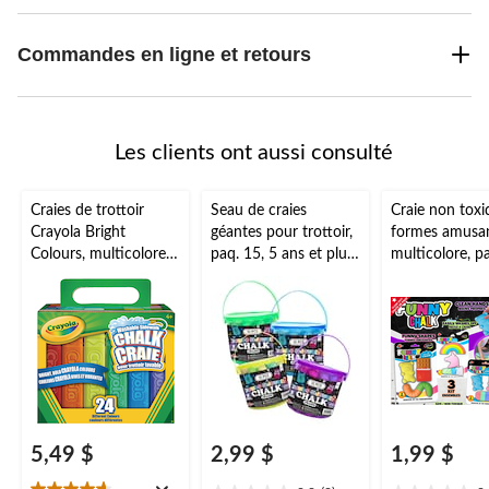
Commandes en ligne et retours
Les clients ont aussi consulté
Craies de trottoir
Seau de craies
Craie non toxi
Crayola Bright
géantes pour trottoir,
formes amusan
Colours, multicolore,
paq. 15, 5 ans et plus,
multicolore, pa
4 ans et plus, pour
pour arts et artisanat
pour arts et ar
activités estivales/jeu
choix varié
de pelouse, paq. 24
5,49 $
2,99 $
1,99 $