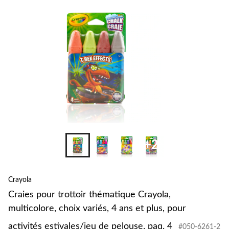
Crayola,
multicolore,
choix
variés,
4
ans
et
plus,
pour
activités
estivales/jeu
de
pelouse,
paq.
4
+2
Crayola
Craies pour trottoir thématique Crayola,
multicolore, choix variés, 4 ans et plus, pour
activités estivales/jeu de pelouse, paq. 4
#050-6261-2