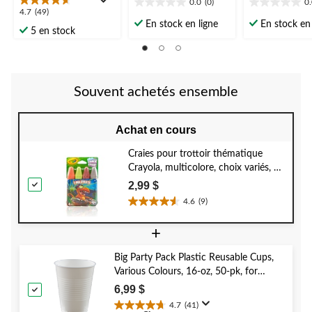
0.0
(0)
0
0.0
0.0
4.7
4.7
(49)
étoile(s)
étoile(s)
En stock en ligne
En stock en 
étoile(s)
5 en stock
sur
sur
sur
5.
5.
5.
49
évaluations
Souvent achetés ensemble
Achat en cours
Craies pour trottoir thématique
Crayola, multicolore, choix variés, 4
ans et plus, pour activités
2,99 $
estivales/jeu de pelouse, paq. 4
4.6
(9)
4.6
étoile(s)
+
sur
5.
Big Party Pack Plastic Reusable Cups,
9
Various Colours, 16-oz, 50-pk, for
évaluations
Christmas/Thanksgiving/New Year's
6,99 $
Eve/Birthday Party
4.7
(41)
4.7