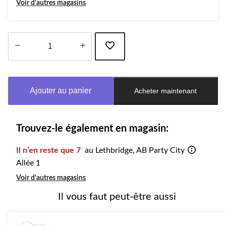
Voir d'autres magasins
Quantité
mise
à
Ajouter au panier
Acheter maintenant
jour
à
1
Trouvez-le également en magasin:
Il n’en reste que 7
au Lethbridge, AB Party City
Allée 1
Voir d'autres magasins
Il vous faut peut-être aussi