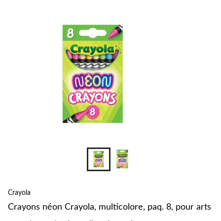
pour
changer
Crayola
Crayons néon Crayola, multicolore, paq. 8, pour arts