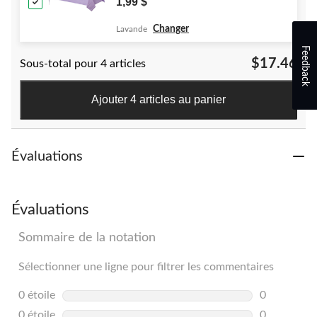
1,99 $
Changer
Lavande
Feedback
$17.46
Sous-total pour 4 articles
Ajouter 4 articles au panier
Évaluations
Évaluations
Sommaire de la notation
Sélectionner une ligne pour filtrer les commentaires
0 étoile
étoiles
0
0 commentai
0 étoile
étoiles
0