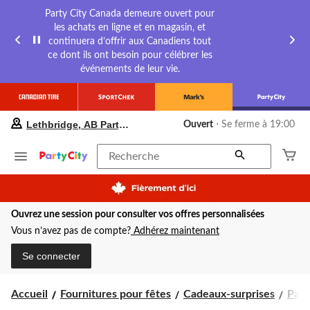
Party City Canada demeure ouvert pour
les achats en ligne et en magasin, et
continuera d’offrir aux Canadiens tout
ce dont ils ont besoin pour célébrer les
événements de leur vie.
votre
Lethbridge, AB Party City
Ouvert
⋅ Se ferme à 19:00
magasin
préféré
est
Recherche
Lethbridge,
AB
Party
City,
Ouvrez une session pour consulter vos offres personnalisées
courament
Ouvert,
Vous n’avez pas de compte?
Adhérez maintenant
Se
ferme
Se connecter
à
à
19:00
Accueil
Fournitures pour fêtes
Cadeaux-surprises
Pape
cliquer