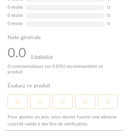
0 commentai
0 étoile
étoiles
0
0 commentai
0 étoile
étoiles
0
0 commentai
0 étoile
étoiles
0
0 commentai
Note générale
0.0
0 évaluation
0 commentateurs sur 0 (0%) recommandent ce
produit
Évaluez ce produit
Sélectionnez
Sélectionnez
Sélectionnez
Sélectionnez
Sélectionnez
pour
pour
pour
pour
pour
Pour ajouter un avis, vous devrez fournir une adresse
évaluer
évaluer
évaluer
évaluer
évaluer
courriel valide à des fins de vérification.
l'article
l'article
l'article
l'article
l'article