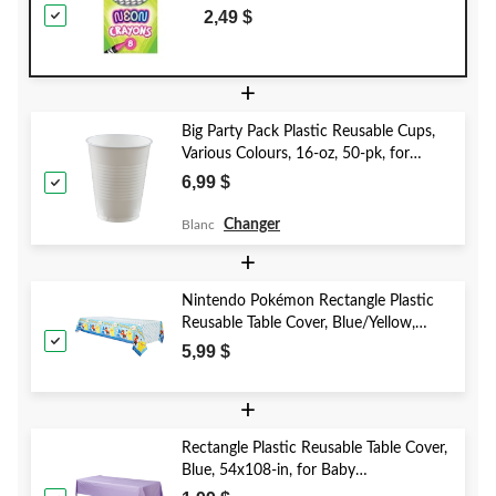
d'anniversaire
2,49 $
+
Big Party Pack Plastic Reusable Cups,
Various Colours, 16-oz, 50-pk, for
Christmas/Thanksgiving/New Year's
6,99 $
Eve/Birthday Party
Changer
Blanc
+
Nintendo Pokémon Rectangle Plastic
Reusable Table Cover, Blue/Yellow,
54x96-in, for Birthday Party
5,99 $
+
Rectangle Plastic Reusable Table Cover,
Blue, 54x108-in, for Baby
Shower/Hanukkah/Birthday Party