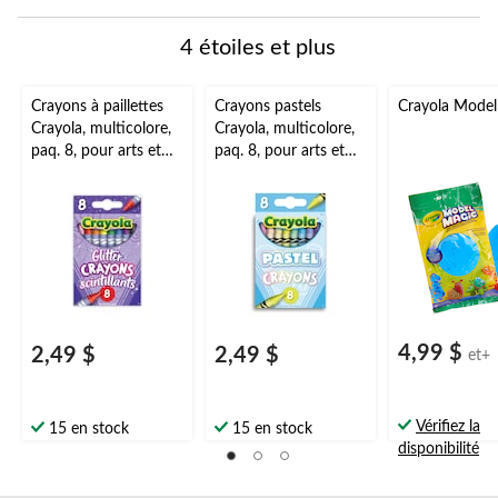
à
à
à
à
à
1
2
3
4
5
4 étoiles et plus
étoile.
étoiles.
étoiles.
étoiles.
étoiles.
Cette
Cette
Cette
Cette
Cette
action
action
action
action
action
Crayons à paillettes
Crayons pastels
Crayola Model
ouvrira
ouvrira
ouvrira
ouvrira
ouvrira
Crayola, multicolore,
Crayola, multicolore,
le
le
le
le
le
paq. 8, pour arts et
paq. 8, pour arts et
formulaire
formulaire
formulaire
formulaire
formulaire
artisanat/cadeau
artisanat/cadeau
de
de
de
de
de
d'anniversaire
d'anniversaire
soumission.
soumission.
soumission.
soumission.
soumission.
4,99 $
2,49 $
2,49 $
et+
Vérifiez la
15 en stock
15 en stock
disponibilité