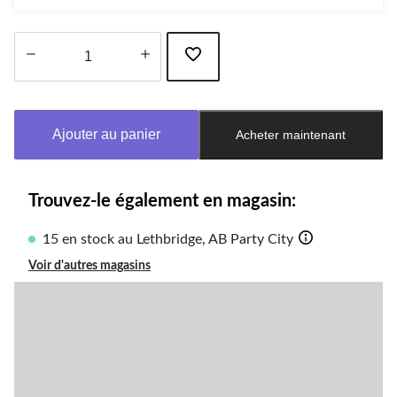
Quantité
mise
à
Ajouter au panier
Acheter maintenant
jour
à
1
Trouvez-le également en magasin:
15 en stock au Lethbridge, AB Party City
Voir d'autres magasins