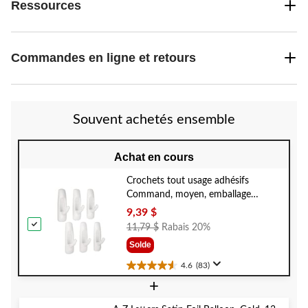
Ressources
Commandes en ligne et retours
Souvent achetés ensemble
Achat en cours
Crochets tout usage adhésifs
Command, moyen, emballage
refermable, sans dommage pour la
9,39 $
surface, 3 lb, paq. 6
Prix
11,79 $
Rabais 20%
Était
Solde
11,79 $
4.6
(83)
4.6
+
étoile(s)
sur