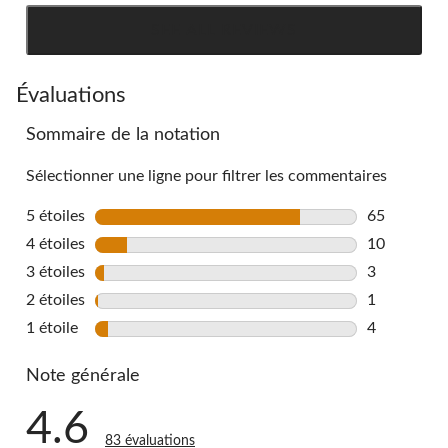
SEE ALL REVIEWS
Click
to
go
Évaluations
to
Sommaire de la notation
all
reviews
Sélectionner une ligne pour filtrer les commentaires
5 étoiles
étoiles
65
65 commenta
4 étoiles
étoiles
10
10 commenta
3 étoiles
étoiles
3
3 commentai
2 étoiles
étoiles
1
1 commentai
1 étoile
étoiles
4
4 commentai
Note générale
4.6
83 évaluations