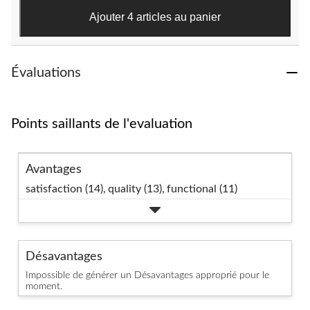
6
Ajouter 4 articles au panier
évaluations
Évaluations
Points saillants de l'evaluation
Avantages
satisfaction (14),
quality (13),
functional (11)
Désavantages
Impossible de générer un Désavantages approprié pour le
moment.