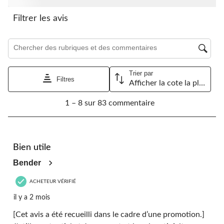
Filtrer les avis
Zone de recherche de sujet et d'avis
Trier par
Filtres
Afficher la cote la plus élevée à la plus faible
1
1 – 8 sur 83 commentaire
à
8
sur
83
5 étoile(s) sur 5.
commentaire.
Bien utile
Bender
ACHETEUR VÉRIFIÉ
il y a 2 mois
[Cet avis a été recueilli dans le cadre d’une promotion.]