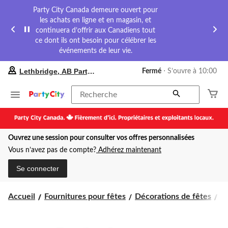
Party City Canada demeure ouvert pour
les achats en ligne et en magasin, et
continuera d’offrir aux Canadiens tout
ce dont ils ont besoin pour célébrer les
événements de leur vie.
votre
Lethbridge, AB Party City
Fermé
⋅ S’ouvre à 10:00
magasin
préféré
est
Recherche
Lethbridge,
AB
Party
City,
Ouvrez une session pour consulter vos offres personnalisées
courament
Fermé,
Vous n’avez pas de compte?
Adhérez maintenant
S’ouvre
à
Se connecter
à
10:00
cliquer
Accueil
Fournitures pour fêtes
Décorations de fêtes
D
pour
changer