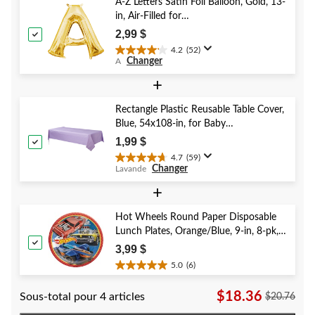
5.
A-Z Letters Satin Foil Balloon, Gold, 13-
83
in, Air-Filled for
évaluations
Birthday/Graduation/Baby
2,99 $
Shower/Wedding
4.2
(52)
4.2
Changer
A
étoile(s)
sur
+
5.
52
Rectangle Plastic Reusable Table Cover,
évaluations
Blue, 54x108-in, for Baby
Shower/Hanukkah/Birthday Party
1,99 $
4.7
(59)
4.7
Changer
Lavande
étoile(s)
sur
+
5.
59
Hot Wheels Round Paper Disposable
évaluations
Lunch Plates, Orange/Blue, 9-in, 8-pk,
for Birthday Party
3,99 $
5.0
(6)
5.0
étoile(s)
$18.36
Sous-total pour 4 articles
$20.76
sur
5.