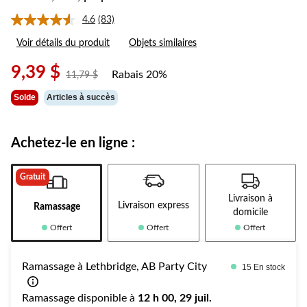
4.6
(83)
Lire
les
Voir détails du produit
Objets similaires
83
commentaires.
Lien
9,39 $
Rabais 20%
prix
11,79 $
vers
était
la
Solde
Articles à succès
même
11,79 $
page.
Achetez-le en ligne :
Gratuit
Livraison à
Livraison express
Ramassage
domicile
Offert
Offert
Offert
Ramassage à Lethbridge, AB Party City
15 En stock
Ramassage disponible à
12 h 00, 29 juil.