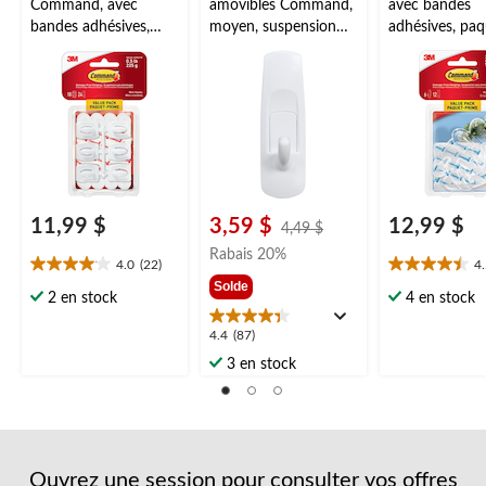
Command, avec
amovibles Command,
avec bandes
bandes adhésives,
moyen, suspension
adhésives, paq
transparent, paquet
sans dommage,
économique, 
économique, 0,5 lb,
réutilisable
transparent, 2 
paq. 18
6
11,99 $
3,59 $
12,99 $
prix
4,49 $
était
Rabais 20%
4.0
(22)
4
4,49 $
4.0
4.5
Solde
étoile(s)
étoile(s)
2 en stock
4 en stock
sur
sur
5.
5.
4.4
4.4
(87)
22
13
étoile(s)
3 en stock
évaluations
évaluations
sur
5.
87
évaluations
Ouvrez une session pour consulter vos offres