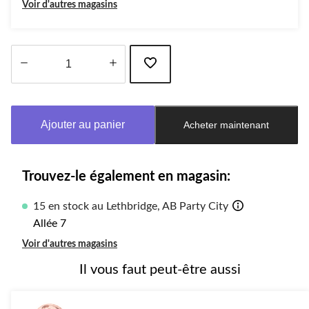
Voir d'autres magasins
Quantité
mise
à
Ajouter au panier
Acheter maintenant
jour
à
1
Trouvez-le également en magasin:
15 en stock au Lethbridge, AB Party City
Allée 7
Voir d'autres magasins
Il vous faut peut-être aussi