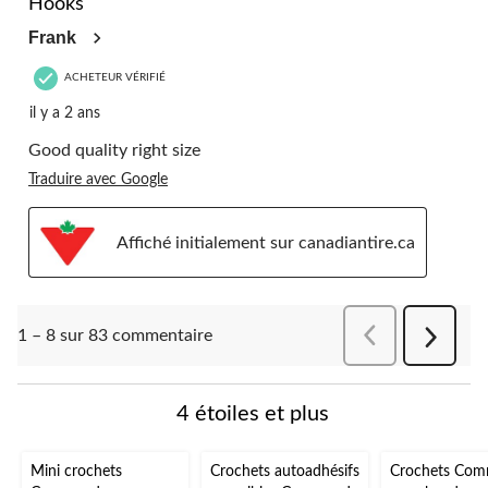
Hooks
Frank
ACHETEUR VÉRIFIÉ
il y a 2 ans
Good quality right size
Traduire avec Google
Affiché initialement sur canadiantire.ca
Précédentcomment
1 – 8 sur 83 commentaire
Suivant
comment
4 étoiles et plus
Mini crochets
Crochets autoadhésifs
Crochets Co