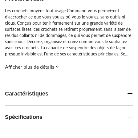
Les crochets moyens tout usage Command vous permettent
d'accrocher ce que vous voulez où vous le voulez, sans outils ni
clous. Conçus pour tenir fermement sur une grande variété de
surfaces lisses, ces crochets se retirent proprement, sans laisser de
résidus collants ni de dommages, ce qui vous permet de suspendre
sans souci. Décorez, organisez et créez comme vous le souhaitez
avec ces crochets. La capacité de suspendre des objets de façon
presque invisible est l'une de ses caractéristiques principales. Se
fixant à la peinture, au bois, au carrelage et à d'autres surfaces
finies, ces crochets discrets vous aident à mettre en valeur votre
Afficher plus de détails
décor et non son support de présentation. Pour réutiliser ces
crochets, appliquez une bande de fixation Command de rechange;
vous pourrez démonter, déplacer et réutiliser les crochets, encore
et encore!
Caractéristiques
Spécifications