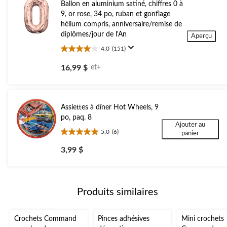
Ballon en aluminium satiné, chiffres 0 à
9, or rose, 34 po, ruban et gonflage
hélium compris, anniversaire/remise de
diplômes/jour de l'An
Aperçu
4.0
(151)
4.0
étoile(s)
16,99 $
et+
sur
5.
151
évaluations
Assiettes à dîner Hot Wheels, 9
po, paq. 8
Ajouter au
5.0
(6)
panier
5.0
étoile(s)
3,99 $
sur
5.
6
évaluations
Produits similaires
Crochets Command
Pinces adhésives
Mini crochets