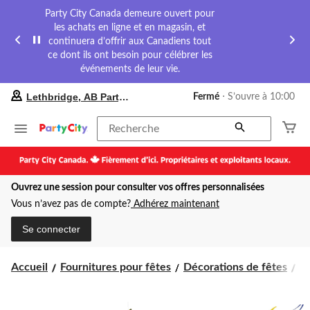
Party City Canada demeure ouvert pour
les achats en ligne et en magasin, et
continuera d’offrir aux Canadiens tout
ce dont ils ont besoin pour célébrer les
événements de leur vie.
votre
Lethbridge, AB Party City
Fermé
⋅ S’ouvre à 10:00
magasin
préféré
est
Recherche
Lethbridge,
AB
Party
City,
Ouvrez une session pour consulter vos offres personnalisées
courament
Fermé,
Vous n’avez pas de compte?
Adhérez maintenant
S’ouvre
à
Se connecter
à
10:00
cliquer
Accueil
Fournitures pour fêtes
Décorations de fêtes
D
pour
changer