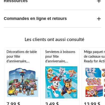
Ressources
Commandes en ligne et retours
Les clients ont aussi consulté
Décorations de table
Serviettes à boissons
Méga paquet 
pour fête
pour fête
de cadeaux-su
d'anniversaire,
d'anniversaire,
Ready for Act
Aventures de la
Aventures de la
pour fête
Pat'Patrouille, paq. 11
Pat'Patrouille, petit,
d'anniversaire
paq. 16
-surprise Nick
Pat'Patrouille
Chase/Stella/
rouge/bleu/ver
48
7,99 $
3,49 $
13,99 $