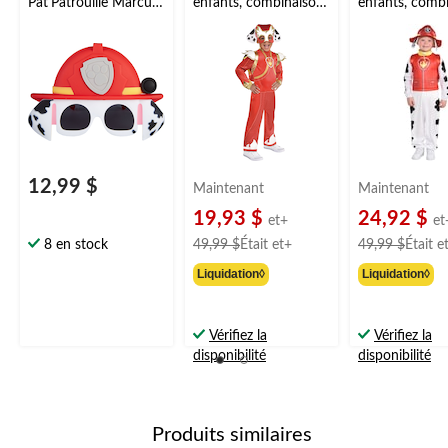
Pat'Patrouille Marcus
enfants, combinaison
enfants, comb
pour enfant
lumineuse rouge avec
rouge avec ch
chapeau et sac à dos,
tailles variées
tailles variées
12,99 $
Maintenant
Maintenant
19,93 $
24,92 $
et+
et
prix
8 en stock
49,99 $
Était
et+
49,99 $
Était
e
était
Liquidation◊
Liquidation◊
à
partir
de
Vérifiez la
Vérifiez la
49,99 $
disponibilité
disponibilité
Produits similaires