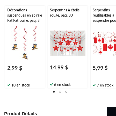
Décorations
Serpentins à étoile
Serpentins
suspendues en spirale
rouge, paq. 30
réutilisables à
Pat'Patrouille, paq. 3
suspendre pou
fête du Canad
format écono
paq. 12
14,99 $
2,99 $
5,99 $
6 en stock
10 en stock
7 en stock
Produit Détails