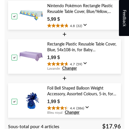
5.
Nintendo Pokémon Rectangle Plastic
Feedback
Reusable Table Cover, Blue/Yellow,
54x96-in, for Birthday Party
5,99 $
4.8
(32)
4.8
+
étoile(s)
sur
5.
Rectangle Plastic Reusable Table Cover,
32
Blue, 54x108-in, for Baby
évaluations
Shower/Hanukkah/Birthday Party
1,99 $
4.7
(59)
4.7
Changer
Lavande
étoile(s)
sur
+
5.
59
Foil Bell Shaped Balloon Weight
évaluations
Accessory, Assorted Colours, 5-in, for
Birthday/Anniversary/Graduation/New
1,99 $
Year's Eve
4.4
(386)
4.4
Changer
Bleu royal
étoile(s)
sur
$17.96
Sous-total pour 4 articles
5.