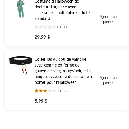
Costume d'Halloween de
docteur d'urgence avec
accessoires, multicolore, adulte,
Ajouter au
standard
panier
0.0
(0)
0.0
étoile(s)
29,99 $
sur
5.
Collier ras du cou de vampire
avec gemme en forme de
goutte de sang, rouge/noir, taille
unique, accessoire de costume à
Ajouter au
porter pour l'Halloween
panier
3.0
(3)
3.0
étoile(s)
5,99 $
sur
5.
3
évaluations