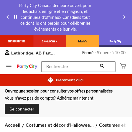
Party City Canada demeure ouvert pour
les achats en ligne et en magasin, et
continuera d’offrir aux Canadiens tout
ce dont ils ont besoin pour célébrer les
événements de leur vie.
votre
Lethbridge, AB Party City
Fermé
⋅ S’ouvre à 10:00
magasin
préféré
est
Recherche
Lethbridge,
AB
Party
City,
Ouvrez une session pour consulter vos offres personnalisées
courament
Fermé,
Vous n’avez pas de compte?
Adhérez maintenant
S’ouvre
à
Se connecter
à
10:00
cliquer
Accueil
Costumes et décor d'Hallowee...
Costumes et acc
pour