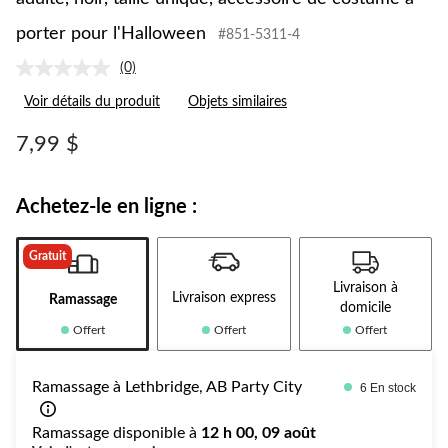
porter pour l'Halloween
#851-5311-4
(0)
Aucune
cote
Voir détails du produit
Objets similaires
pour
ce
produit.
7,99 $
Lien
vers
la
même
Achetez-le en ligne :
page.
Gratuit
Livraison à
Livraison express
Ramassage
domicile
Offert
Offert
Offert
Ramassage à Lethbridge, AB Party City
6 En stock
Ramassage disponible à
12 h 00, 09 août