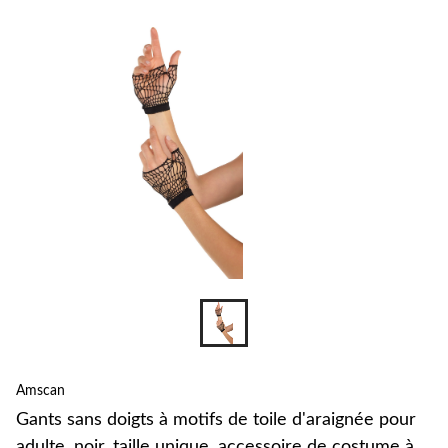
changer
Amscan
Gants sans doigts à motifs de toile d'araignée pour
adulte, noir, taille unique, accessoire de costume à