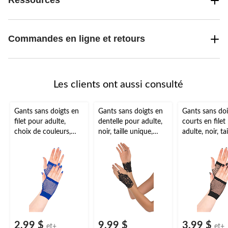
Ressources
Commandes en ligne et retours
Les clients ont aussi consulté
Gants sans doigts en
Gants sans doigts en
Gants sans doi
filet pour adulte,
dentelle pour adulte,
courts en filet
choix de couleurs,
noir, taille unique,
adulte, noir, tai
taille unique,
accessoire de
unique, access
accessoire de
costume à porter
costume à por
costume à porter
pour l'Halloween
pour l'Hallow
pour l'Halloween
2,99 $
9,99 $
3,99 $
et+
et+