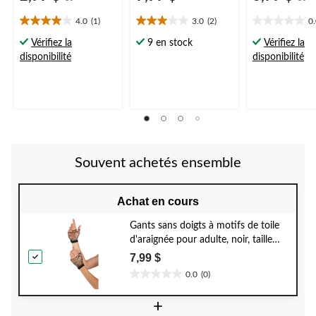
4.0
(1)
3.0
(2)
0
4.0
3.0
0.0
étoile(s)
étoile(s)
étoile(s)
Vérifiez la
9 en stock
Vérifiez la
sur
sur
sur
disponibilité
disponibilité
5.
5.
5.
1
2
évaluation
évaluations
Souvent achetés ensemble
Achat en cours
Gants sans doigts à motifs de toile
d'araignée pour adulte, noir, taille
unique, accessoire de costume à
7,99 $
porter pour l'Halloween
0.0
(0)
0.0
étoile(s)
+
sur