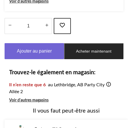
Voir d'autres magasins
Quantité
mise
à
Ajouter au panier
Acheter maintenant
jour
à
1
Trouvez-le également en magasin:
Il n’en reste que 6
au Lethbridge, AB Party City
Allée 2
Voir d'autres magasins
Il vous faut peut-être aussi