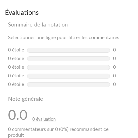
Évaluations
Sommaire de la notation
Sélectionner une ligne pour filtrer les commentaires
0 étoile
étoiles
0
0 commentai
0 étoile
étoiles
0
0 commentai
0 étoile
étoiles
0
0 commentai
0 étoile
étoiles
0
0 commentai
0 étoile
étoiles
0
0 commentai
Note générale
0.0
0 évaluation
0 commentateurs sur 0 (0%) recommandent ce
produit