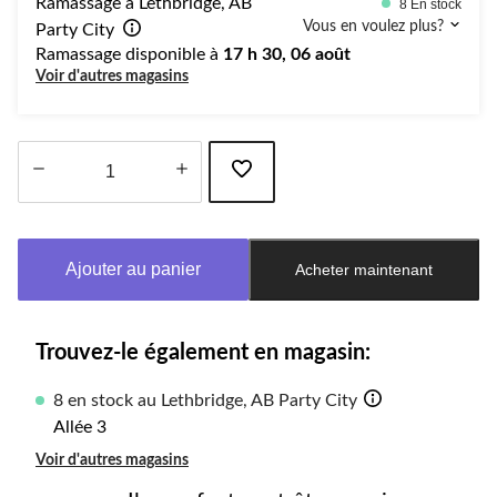
Ramassage à Lethbridge, AB
8 En stock
Vous en voulez plus?
Party City
Ramassage disponible à
17 h 30, 06 août
Voir d'autres magasins
Quantité
mise
à
Ajouter au panier
Acheter maintenant
jour
à
1
Trouvez-le également en magasin:
8 en stock au Lethbridge, AB Party City
Allée 3
Voir d'autres magasins