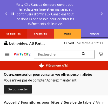
Party City Canada demeure ouvert pour
les achats en ligne et en magasin, et
continuera d’offrir aux Canadiens tout
ce dont ils ont besoin pour célébrer les
événements de leur vie.
votre
Lethbridge, AB Party City
Ouvert
⋅ Se ferme à 19:00
magasin
préféré
est
Recherche
Lethbridge,
AB
Party
City,
Ouvrez une session pour consulter vos offres personnalisées
courament
Ouvert,
Vous n’avez pas de compte?
Adhérez maintenant
Se
ferme
Se connecter
à
à
19:00
Accueil
Fournitures pour fêtes
Service de table
Verres
cliquer