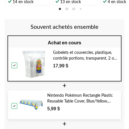
14 en stock
13 en stock
4 en stock
Souvent achetés ensemble
Achat en cours
Gobelets et couvercles, plastique,
contrôle portions, transparent, 2 oz,
paq. 150, pour veille du jour de l'An,
17,99 $
remise diplômes, Noël et
anniversaire
+
Nintendo Pokémon Rectangle Plastic
Reusable Table Cover, Blue/Yellow,
54x96-in, for Birthday Party
5,99 $
+