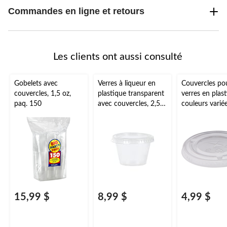
Commandes en ligne et retours
Les clients ont aussi consulté
Gobelets avec
Verres à liqueur en
Couvercles po
couvercles, 1,5 oz,
plastique transparent
verres en plast
paq. 150
avec couvercles, 2,5
couleurs variée
oz, paq. 50
18 oz, paq. 50
les fêtes du N
An, les remise
diplômes, Noël
fêtes d'anniver
15,99 $
8,99 $
4,99 $