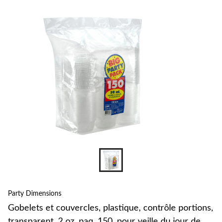
pour
changer
Party Dimensions
Gobelets et couvercles, plastique, contrôle portions,
transparent, 2 oz, paq. 150, pour veille du jour de