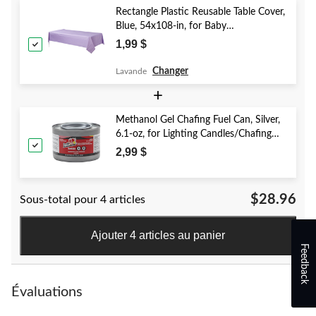
Rectangle Plastic Reusable Table Cover,
Blue, 54x108-in, for Baby
Shower/Hanukkah/Birthday Party
1,99 $
Changer
Lavande
+
Methanol Gel Chafing Fuel Can, Silver,
6.1-oz, for Lighting Candles/Chafing
Dishes
2,99 $
$28.96
Sous-total pour 4 articles
Ajouter 4 articles au panier
Feedback
Évaluations