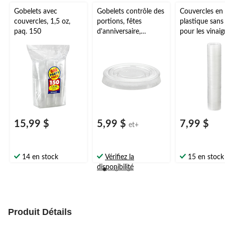
Gobelets avec
Gobelets contrôle des
Couvercles en
couvercles, 1,5 oz,
portions, fêtes
plastique san
paq. 150
d'anniversaire,
pour les vinaig
anniversaires, plus,
les condiments
transparent, 1 1/2 oz,
rangement de
paq. 200
aliments, plus,
200
15,99 $
5,99 $
7,99 $
et+
14 en stock
Vérifiez la
15 en stock
disponibilité
Produit Détails