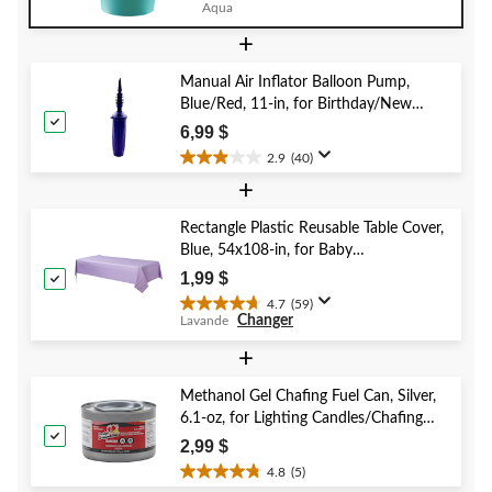
d'anniversaire
Aqua
étoile(s)
+
sur
5.
4
Manual Air Inflator Balloon Pump,
évaluations
Blue/Red, 11-in, for Birthday/New
Year's Eve/Graduation/Baby
6,99 $
Shower/Wedding/Halloween
2.9
(40)
2.9
+
étoile(s)
sur
5.
Rectangle Plastic Reusable Table Cover,
40
Blue, 54x108-in, for Baby
évaluations
Shower/Hanukkah/Birthday Party
1,99 $
4.7
(59)
4.7
Changer
Lavande
étoile(s)
sur
+
5.
59
Methanol Gel Chafing Fuel Can, Silver,
évaluations
6.1-oz, for Lighting Candles/Chafing
Dishes
2,99 $
4.8
(5)
4.8