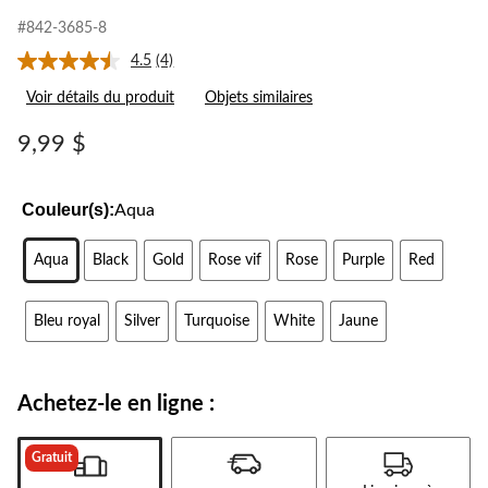
#842-3685-8
4.5
(4)
Lire
les
Voir détails du produit
Objets similaires
4
commentaires.
Lien
9,99 $
vers
la
même
page.
Couleur(s):
Aqua
Aqua
Black
Gold
Rose vif
Rose
Purple
Red
Bleu royal
Silver
Turquoise
White
Jaune
Achetez-le en ligne :
Gratuit