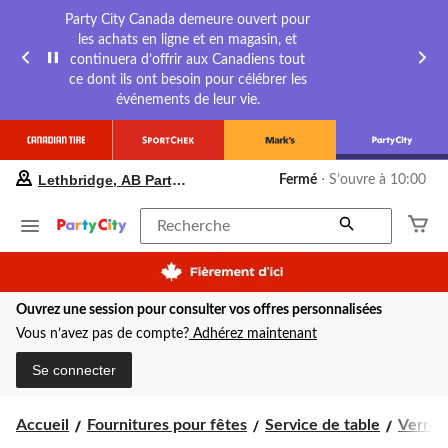
Party City Canada demeure ouvert pour
les achats en ligne et en magasin, et
continuera d’offrir aux Canadiens tout
ce dont ils ont besoin pour célébrer les
événements de leur vie.
votre
Lethbridge, AB Party City
Fermé
⋅ S’ouvre à 10:00
magasin
préféré
est
Recherche
Lethbridge,
AB
Party
City,
Ouvrez une session pour consulter vos offres personnalisées
courament
Fermé,
Vous n’avez pas de compte?
Adhérez maintenant
S’ouvre
à
Se connecter
à
10:00
cliquer
Accueil
Fournitures pour fêtes
Service de table
Verres
pour