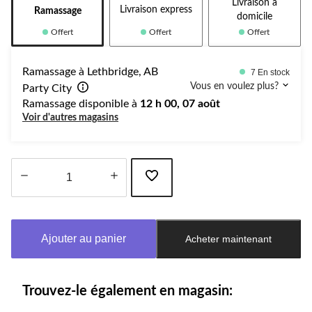
Livraison à
Livraison express
Ramassage
domicile
Offert
Offert
Offert
Ramassage à Lethbridge, AB
7 En stock
Vous en voulez plus?
Party City
Ramassage disponible à
12 h 00, 07 août
Voir d'autres magasins
Quantité
mise
à
Ajouter au panier
Acheter maintenant
jour
à
1
Trouvez-le également en magasin: