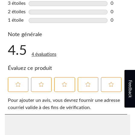
2 commentai
3 étoiles
étoiles
0
0 commentai
2 étoiles
étoiles
0
0 commentai
1 étoile
étoiles
0
0 commentai
Note générale
4.5
4 évaluations
Évaluez ce produit
Feedback
Sélectionnez
Sélectionnez
Sélectionnez
Sélectionnez
Sélectionnez
pour
pour
pour
pour
pour
Pour ajouter un avis, vous devrez fournir une adresse
évaluer
évaluer
évaluer
évaluer
évaluer
courriel valide à des fins de vérification.
l'article
l'article
l'article
l'article
l'article
à
à
à
à
à
1
2
3
4
5
étoile.
étoiles.
étoiles.
étoiles.
étoiles.
Cette
Cette
Cette
Cette
Cette