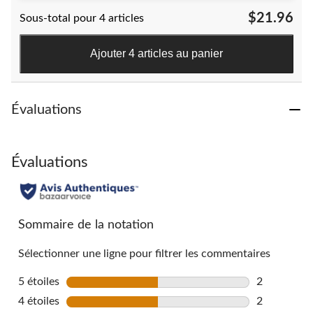
étoile(s)
$21.96
Sous-total pour 4 articles
sur
5.
5
Ajouter 4 articles au panier
évaluations
Évaluations
Évaluations
Sommaire de la notation
Sélectionner une ligne pour filtrer les commentaires
5 étoiles
étoiles
2
2 commentai
4 étoiles
étoiles
2