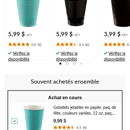
anniversaires
d'anniversaire
5,99 $
5,99 $
3,99 $
et+
et+
et+
5.0
(5)
4.3
(6)
4
5.0
4.3
4.8
étoile(s)
étoile(s)
étoile(s)
Vérifiez la
Vérifiez la
Vérifiez la
sur
sur
sur
disponibilité
disponibilité
disponibilité
5.
5.
5.
5
6
5
évaluations
évaluations
évaluations
Souvent achetés ensemble
Achat en cours
Gobelets jetables en papier, paq. de
fête, couleurs variées, 12 oz, paq.
40, pour Noël/Action de
9,99 $
grâces/réveillon du Nouvel An/fête
4.5
(4)
4.5