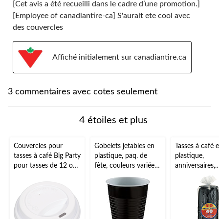
[Cet avis a été recueilli dans le cadre d’une promotion.]
[Employee of canadiantire-ca] S'aurait ete cool avec
des couvercles
Affiché initialement sur canadiantire.ca
3 commentaires avec cotes seulement
4 étoiles et plus
Couvercles pour
Gobelets jetables en
Tasses à café 
tasses à café Big Party
plastique, paq. de
plastique,
pour tasses de 12 oz,
fête, couleurs variées,
anniversaires,
blanc, paq. 40
12 oz, paq. 50, pour
couleurs variée
Noël/Action de
paq. 20
grâces/réveillon/fête
d'anniversaire