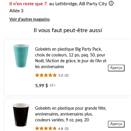
Il n’en reste que 7
au Lethbridge, AB Party City
Allée 3
Voir d'autres magasins
Il vous faut peut-être aussi
Gobelets en plastique Big Party Pack,
choix de couleurs, 12 po, paq. 50, pour
Noël, l'Action de grâce, le jour de l'An et
les anniversaires
Aperçu
5.0
(5)
5.0
étoile(s)
5,99 $
et+
sur
5.
5
évaluations
Gobelets en plastique pour grande fête,
anniversaires, anniversaires plus,
couleurs variées, 9 oz, paq. 20
Aperçu
4.8
(5)
4.8