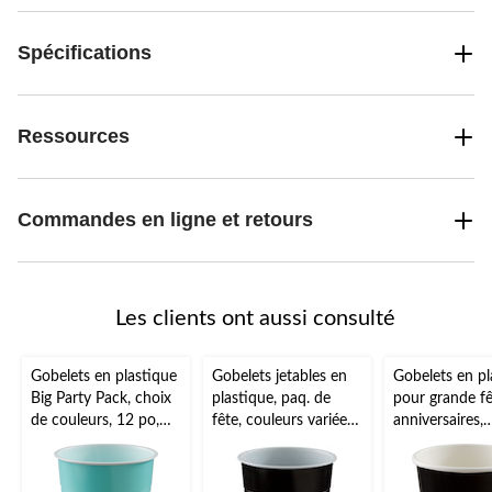
Spécifications
Ressources
Commandes en ligne et retours
Les clients ont aussi consulté
Gobelets en plastique
Gobelets jetables en
Gobelets en pl
Big Party Pack, choix
plastique, paq. de
pour grande fê
de couleurs, 12 po,
fête, couleurs variées,
anniversaires,
paq. 50, pour Noël,
12 oz, paq. 50, pour
anniversaires p
l'Action de grâce, le
Noël/Action de
couleurs variée
jour de l'An et les
grâces/réveillon/fête
paq. 20