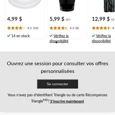
4,99 $
5,99 $
12,99 $
et+
et
4.1
(16)
4.3
(6)
4
4.1
4.3
4.5
étoile(s)
étoile(s)
étoile(s)
14 en stock
Vérifiez la
Vérifiez la
sur
sur
sur
disponibilité
disponibilité
5.
5.
5.
16
6
15
évaluations
évaluations
évaluations
Ouvrez une session pour consulter vos offres
personnalisées
Se connecter
Vous n’avez pas d’identifiant Triangle ou de carte Récompenses
MD
Triangle
?
S’inscrire maintenant