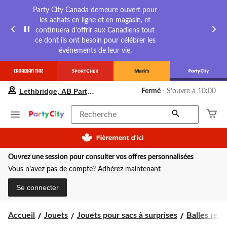
Party City Canada demeure ouvert pour
les achats en ligne et en magasin, et
continuera d’offrir aux Canadiens tout
ce dont ils ont besoin pour célébrer les
événements de leur vie.
votre
Lethbridge, AB Party City
Fermé
⋅ S’ouvre à 10:00
magasin
préféré
est
Recherche
Lethbridge,
AB
Party
City,
Ouvrez une session pour consulter vos offres personnalisées
courament
Fermé,
Vous n’avez pas de compte?
Adhérez maintenant
S’ouvre
à
Se connecter
à
10:00
cliquer
Accueil
Jouets
Jouets pour sacs à surprises
Balles rebo
pour