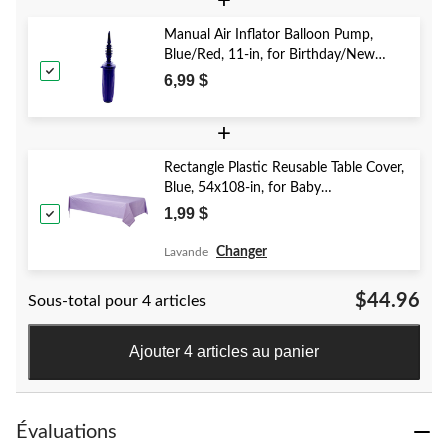
+
Manual Air Inflator Balloon Pump,
Blue/Red, 11-in, for Birthday/New
Year's Eve/Graduation/Baby
6,99 $
Shower/Wedding/Halloween
+
Rectangle Plastic Reusable Table Cover,
Blue, 54x108-in, for Baby
Shower/Hanukkah/Birthday Party
1,99 $
Changer
Lavande
$44.96
Sous-total pour 4 articles
Ajouter 4 articles au panier
Évaluations