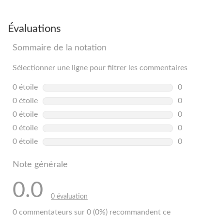
Évaluations
Sommaire de la notation
Sélectionner une ligne pour filtrer les commentaires
0 étoile
étoiles
0
0 commentai
0 étoile
étoiles
0
0 commentai
0 étoile
étoiles
0
0 commentai
0 étoile
étoiles
0
0 commentai
0 étoile
étoiles
0
0 commentai
Note générale
0.0
0 évaluation
0 commentateurs sur 0 (0%) recommandent ce