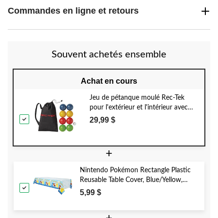
Commandes en ligne et retours
Souvent achetés ensemble
Achat en cours
Jeu de pétanque moulé Rec-Tek
pour l'extérieur et l'intérieur avec
sac de rangement, multicolore, tous
29,99 $
âges, pour activités de jeu de
pelouse, paq. 9
+
Nintendo Pokémon Rectangle Plastic
Reusable Table Cover, Blue/Yellow,
54x96-in, for Birthday Party
5,99 $