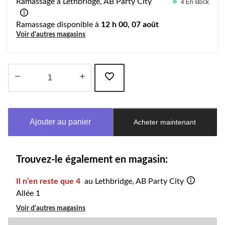
Ramassage à Lethbridge, AB Party City
4 En stock
Ramassage disponible à
12 h 00, 07 août
Voir d'autres magasins
Quantité
mise
à
Ajouter au panier
Acheter maintenant
jour
à
1
Trouvez-le également en magasin:
Il n’en reste que 4
au Lethbridge, AB Party City
Allée 1
Voir d'autres magasins