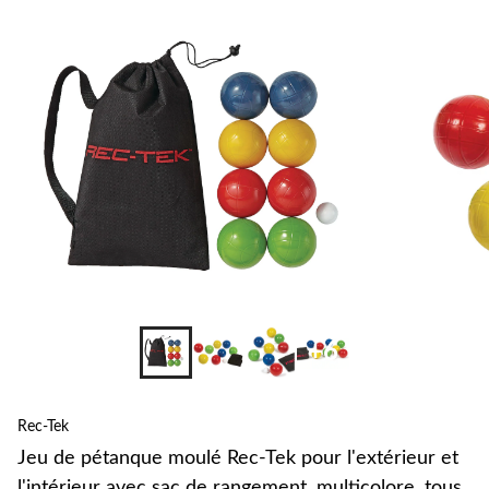
changer
+6
Rec-Tek
Jeu de pétanque moulé Rec-Tek pour l'extérieur et
l'intérieur avec sac de rangement, multicolore, tous