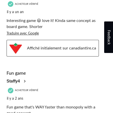
ACHETEUR VÉRIFIÉ
il y a un an
Interesting game 😃 love it! Kinda same concept as
board game. Shorter
Feedback
Traduire avec Google
Affiché initialement sur canadiantire.ca
5 étoile(s) sur 5.
Fun game
Staffy4
ACHETEUR VÉRIFIÉ
il y a 2 ans
Fun game that's WAY faster than monopoly with a