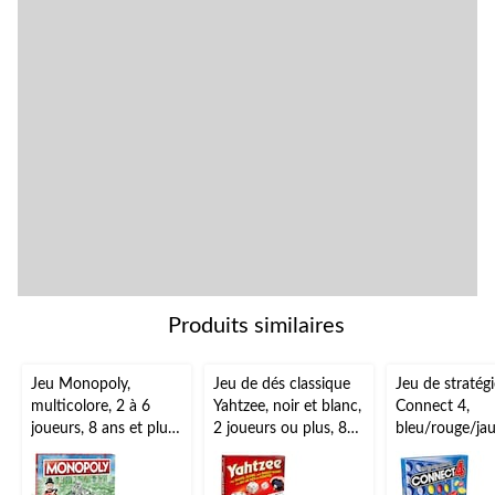
Produits similaires
Jeu Monopoly,
Jeu de dés classique
Jeu de stratégi
multicolore, 2 à 6
Yahtzee, noir et blanc,
Connect 4,
joueurs, 8 ans et plus,
2 joueurs ou plus, 8
bleu/rouge/jau
pour
ans ou plus, pour
joueurs, 6 ans 
anniversaire/cadeau-
anniversaire/cadeau-
pour
surprise
surprise
anniversaire/c