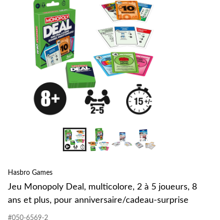
2
à
5
joueurs
8
ans
et
plus,
pour
anniver
surpris
+8
Hasbro Games
Jeu Monopoly Deal, multicolore, 2 à 5 joueurs, 8
ans et plus, pour anniversaire/cadeau-surprise
#050-6569-2