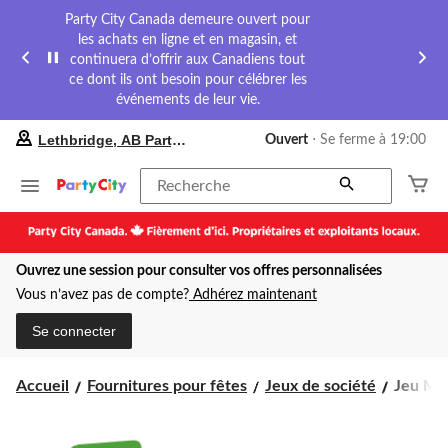
Party City Canada demeure ouvert pour
les achats en ligne et en magasin, et
continuera d’offrir aux Canadiens tout
ce dont ils ont besoin pour célébrer les
événements de leur vie.
votre
Lethbridge, AB Party City
Ouvert
⋅ Se ferme à 19:00
magasin
préféré
est
Recherche
Lethbridge,
AB
Party
City,
Ouvrez une session pour consulter vos offres personnalisées
courament
Ouvert,
Vous n’avez pas de compte?
Adhérez maintenant
Se
ferme
Se connecter
à
à
19:00
Jeu
Accueil
Fournitures pour fêtes
Jeux de société
Jeu Mon
cliquer
Monopo
pour
Deal,
changer
multico