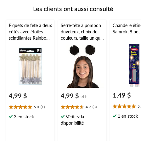
Les clients ont aussi consulté
Piquets de fête à deux
Serre-tête à pompon
Chandelle étin
côtés avec étoiles
duveteux, choix de
Samrok, 8 po, 
scintillantes Rainbow
couleurs, taille unique,
Moments, paq. 12
accessoire de
costume à porter
pour l'Halloween
1,49 $
4,99 $
4,99 $
et+
5
5.0
(1)
4.7
(3)
5.0
5.0
4.7
étoile(s)
étoile(s)
étoile(s)
1 en stock
3 en stock
Vérifiez la
sur
sur
sur
disponibilité
5.
5.
5.
2
1
3
évaluations
évaluation
évaluations