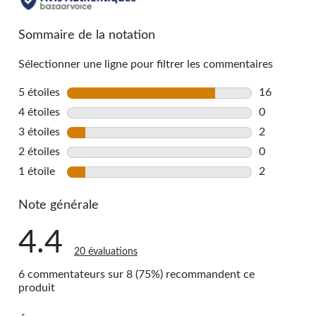
all
reviews
Sommaire de la notation
Sélectionner une ligne pour filtrer les commentaires
5 étoiles
étoiles
16
16 commenta
4 étoiles
étoiles
0
0 commentai
3 étoiles
étoiles
2
2 commentai
2 étoiles
étoiles
0
0 commentai
1 étoile
étoiles
2
2 commentai
Note générale
4.4
20 évaluations
6 commentateurs sur 8 (75%) recommandent ce
produit