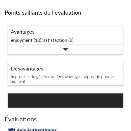
Points saillants de l'evaluation
Avantages
enjoyment (10),
satisfaction (2)
Désavantages
Impossible de générer un Désavantages approprié pour le
moment.
SEE ALL REVIEWS
Click
to
go
Évaluations
to