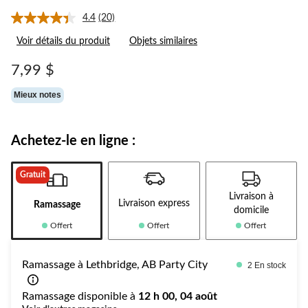
4.4
(20)
Lire
les
Voir détails du produit
Objets similaires
20
commentaires.
Lien
7,99 $
vers
la
Mieux notes
même
page.
Achetez-le en ligne :
Gratuit
Livraison à
Livraison express
Ramassage
domicile
Offert
Offert
Offert
Ramassage à Lethbridge, AB Party City
2 En stock
Ramassage disponible à
12 h 00, 04 août