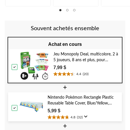
Souvent achetés ensemble
Achat en cours
Jeu Monopoly Deal, multicolore, 2 à
5 joueurs, 8 ans et plus, pour
anniversaire/cadeau-surprise
7,99 $
4.4
(20)
4.4
étoile(s)
+
sur
5.
Nintendo Pokémon Rectangle Plastic
20
Reusable Table Cover, Blue/Yellow,
évaluations
54x96-in, for Birthday Party
5,99 $
4.8
(32)
4.8
+
étoile(s)