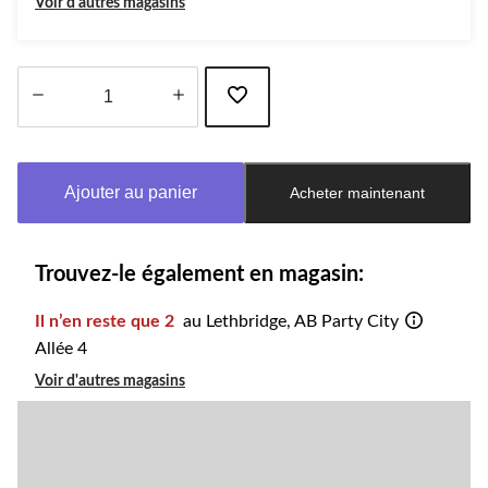
Voir d'autres magasins
Quantité
mise
à
Ajouter au panier
Acheter maintenant
jour
à
1
Trouvez-le également en magasin:
Il n’en reste que 2
au Lethbridge, AB Party City
Allée 4
Voir d'autres magasins