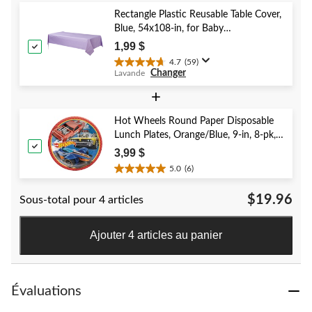
sur
5.
Rectangle Plastic Reusable Table Cover,
32
Blue, 54x108-in, for Baby
évaluations
Shower/Hanukkah/Birthday Party
1,99 $
4.7
(59)
4.7
Changer
Lavande
étoile(s)
sur
+
5.
59
Hot Wheels Round Paper Disposable
évaluations
Lunch Plates, Orange/Blue, 9-in, 8-pk,
for Birthday Party
3,99 $
5.0
(6)
5.0
étoile(s)
$19.96
Sous-total pour 4 articles
sur
5.
6
Ajouter 4 articles au panier
évaluations
Évaluations