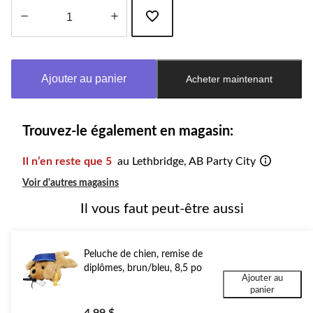
Quantité
mise
à
Ajouter au panier
Acheter maintenant
jour
à
1
Trouvez-le également en magasin:
Il n’en reste que 5
au Lethbridge, AB Party City
Voir d'autres magasins
Il vous faut peut-être aussi
Peluche de chien, remise de
diplômes, brun/bleu, 8,5 po
Ajouter au
panier
4,99 $