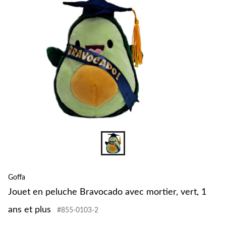
avec
mortier,
vert,
1
ans
et
plus
Goffa
Jouet en peluche Bravocado avec mortier, vert, 1
ans et plus
#855-0103-2