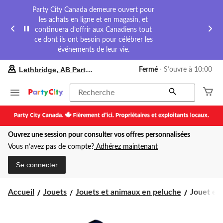
Party City Canada demeure ouvert pour
les achats en ligne et en magasin, et
continuera d’offrir aux Canadiens tout
ce dont ils ont besoin pour célébrer les
événements de leur vie.
votre
Lethbridge, AB Party City
Fermé
⋅ S’ouvre à 10:00
magasin
préféré
est
Recherche
Lethbridge,
AB
Party
City,
Ouvrez une session pour consulter vos offres personnalisées
courament
Fermé,
Vous n’avez pas de compte?
Adhérez maintenant
S’ouvre
à
Se connecter
à
10:00
cliquer
Jouet
Accueil
Jouets
Jouets et animaux en peluche
Jouet en 
pour
en
changer
peluche
Bravocad