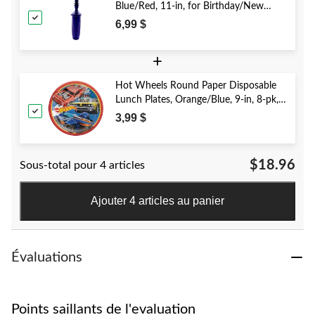
Blue/Red, 11-in, for Birthday/New
Year's Eve/Graduation/Baby
6,99 $
Shower/Wedding/Halloween
+
Hot Wheels Round Paper Disposable
Lunch Plates, Orange/Blue, 9-in, 8-pk,
for Birthday Party
3,99 $
$18.96
Sous-total pour 4 articles
Ajouter 4 articles au panier
Évaluations
Points saillants de l'evaluation