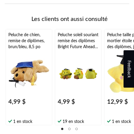
Les clients ont aussi consulté
Peluche de chien,
Peluche soleil souriant
Peluche taille
remise de diplômes,
remise des diplômes
mortier étoile
brun/bleu, 8,5 po
Bright Future Ahead,
des diplômes, 
jaune, 6 po, pour fête
po, pour fête 
de remise des
remise des di
Feedback
diplômes
4,99 $
4,99 $
12,99 $
1 en stock
19 en stock
1 en stock