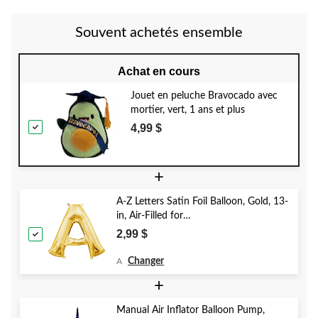
Souvent achetés ensemble
Achat en cours
Jouet en peluche Bravocado avec
mortier, vert, 1 ans et plus
4,99 $
+
A-Z Letters Satin Foil Balloon, Gold, 13-
in, Air-Filled for
Birthday/Graduation/Baby
2,99 $
Shower/Wedding
Changer
A
+
Manual Air Inflator Balloon Pump,