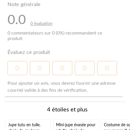
Note générale
0.0
0 évaluation
0 commentateurs sur 0 (0%) recommandent ce
produit
Évaluez ce produit
Sélectionnez
Sélectionnez
Sélectionnez
Sélectionnez
Sélectionnez
pour
pour
pour
pour
pour
Pour ajouter un avis, vous devrez fournir une adresse
évaluer
évaluer
évaluer
évaluer
évaluer
courriel valide à des fins de vérification.
l'article
l'article
l'article
l'article
l'article
à
à
à
à
à
1
2
3
4
5
4 étoiles et plus
étoile.
étoiles.
étoiles.
étoiles.
étoiles.
Cette
Cette
Cette
Cette
Cette
action
action
action
action
action
Jupe tutu en tulle,
Mini-jupe évasée pour
Costume de sq
ouvrira
ouvrira
ouvrira
ouvrira
ouvrira