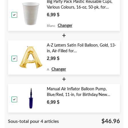
Big Party Pack Plastic Reusable Cups,
Various Colours, 16-oz, 50-pk, for
Christmas/Thanksgiving/New Year's
6,99 $
Eve/Birthday Party
Changer
Blanc
+
A-Z Letters Satin Foil Balloon, Gold, 13-
in, Air-Filled for
Birthday/Graduation/Baby
2,99 $
Shower/Wedding
Changer
A
+
Manual Air Inflator Balloon Pump,
Blue/Red, 11-in, for Birthday/New
Year's Eve/Graduation/Baby
6,99 $
Shower/Wedding/Halloween
$46.96
Sous-total pour 4 articles