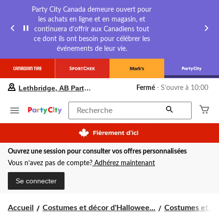
Party City Canada demeure ouvert pour
les achats en ligne et en magasin, et
continuera d’offrir aux Canadiens tout
ce dont ils ont besoin pour célébrer les
événements de leur vie.
votre
Lethbridge, AB Party City
Fermé
⋅ S’ouvre à 10:00
magasin
préféré
est
Recherche
Lethbridge,
AB
Party
City,
Ouvrez une session pour consulter vos offres personnalisées
courament
Fermé,
Vous n’avez pas de compte?
Adhérez maintenant
S’ouvre
à
Se connecter
à
10:00
cliquer
Accueil
Costumes et décor d'Hallowee...
Costumes et acc
pour