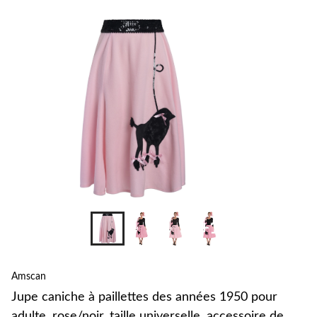
changer
+1
Amscan
Jupe caniche à paillettes des années 1950 pour
adulte, rose/noir, taille universelle, accessoire de