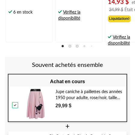
14,93 $
e
34,99 $
Était
6 en stock
Vérifiez la
disponibilité
Liquidation◊
Vérifiez la
disponibilité
Souvent achetés ensemble
Achat en cours
Jupe caniche à paillettes des années
1950 pour adulte, rose/noir, taille
universelle, accessoire de costume à
29,99 $
porter pour l'Halloween
+