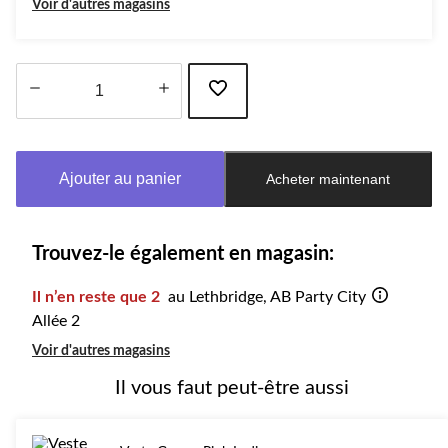
Voir d'autres magasins
Quantité
mise
à
Ajouter au panier
Acheter maintenant
jour
à
1
Trouvez-le également en magasin:
Il n’en reste que 2
au Lethbridge, AB Party City
Allée 2
Voir d'autres magasins
Il vous faut peut-être aussi