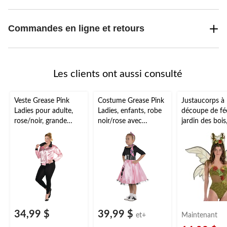
Commandes en ligne et retours
Les clients ont aussi consulté
Veste Grease Pink
Costume Grease Pink
Justaucorps à
Ladies pour adulte,
Ladies, enfants, robe
découpe de fé
rose/noir, grande
noir/rose avec
jardin des bois
taille, accessoire de
bandeau et foulard,
costume d'Hal
costume à porter
tailles variées
adulte, plus d
pour l'Halloween
offertes
34,99 $
39,99 $
et+
Maintenant