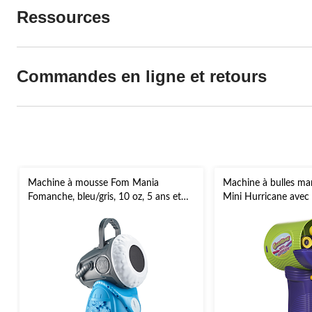
Ressources
Commandes en ligne et retours
Machine à mousse Fom Mania
Machine à bulles man
Fomanche, bleu/gris, 10 oz, 5 ans et
Mini Hurricane avec l
plus, pour activités
violet/vert, 3 ans et 
estivales/d'extérieur
estivales/d'extérieur