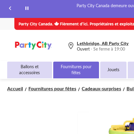
Party City Canada demeure ouver
Lethbridge, AB Party City
votre
Ouvert
⋅ Se ferme à 19:00
magasin
préféré
est
Ballons et
Fournitures pour
Lethbridge,
Jouets
accessoires
fêtes
AB
Party
City,
Accueil
Fournitures pour fêtes
Cadeaux-surprises
Bul
courament
Ouvert,
Se
ferme
à
à
19:00
cliquer
pour