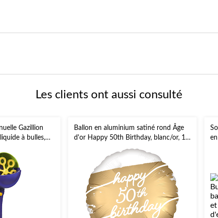
Les clients ont aussi consulté
uelle Gazillion
Ballon en aluminium satiné rond Âge
So
iquide à bulles,
d'or Happy 50th Birthday, blanc/or, 18
en
plus, pour activités
po, gonflement à l'hélium et ruban
tr
inclus, pour fête d'anniversaire
ac