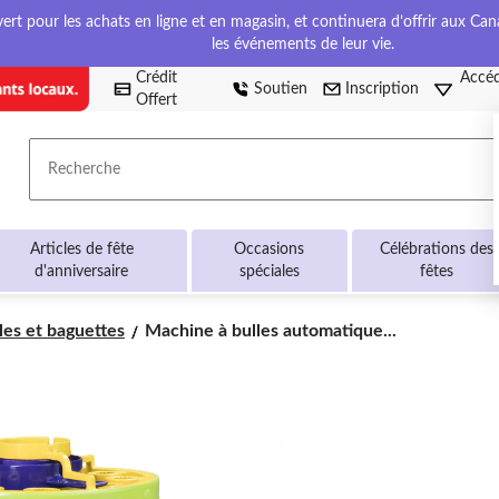
t pour les achats en ligne et en magasin, et continuera d’offrir aux Cana
les événements de leur vie.
Crédit
Accéd
Soutien
Inscription
Offert
Recherche
Articles de fête
Occasions
Célébrations des
d'anniversaire
spéciales
fêtes
Machine
les et baguettes
Machine à bulles automatique...
à
bulles
automatique
Gazillion
Bubble
Rush
avec