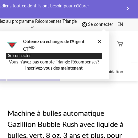
diens tout ce dont ils ont besoin pour célébrer
ez au programme Récompenses Triangle
Se connecter
EN
Obtenez ou échangez de l’Argent
État de
MD
CT
command
Se connecter
Vous n’avez pas compte Triangle Récompenses?
Inscrivez-vous des maintenant
Anniversaire pour
Circulaire
Liquidation
enfants
Machine à bulles automatique
Gazillion Bubble Rush avec liquide à
bulles, vert, 8 oz, 3 ans et plus, pour