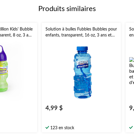
Produits similaires
illion Kids' Bubble
Solution à bulles Fubbles Bubbles pour
So
arent, 8 oz, 3 ans
enfants, transparent, 16 oz, 3 ans et
en
s
plus, pour activités
tr
estivales/d'extérieur
ac
4,99 $
9
123 en stock