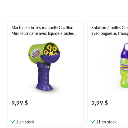
Machine à bulles manuelle Gazillion
Solution à bulles Gaz
Mini Hurricane avec liquide à bulles,
avec baguette, transp
violet/vert, 3 ans et plus, pour activités
et plus, pour activité
estivales/d'extérieur
estivales/d'extérieur
9,99 $
2,99 $
1 en stock
11 en stock