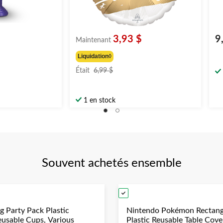
3,93 $
9
Maintenant
Liquidation◊
prix
Était
6,99 $
était
6,99 $
1 en stock
Souvent achetés ensemble
g Party Pack Plastic
Nintendo Pokémon Rectang
eusable Cups, Various
Plastic Reusable Table Cove