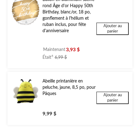
rond Âge d'or Happy 50th
Birthday, blanc/or, 18 po,
gonflement à l'hélium et
ruban inclus, pour fête
Ajouter au
d'anniversaire
panier
3,93 $
Maintenant
prix
±
Était
6,99 $
était
6,99 $
Abeille printanière en
peluche, jaune, 8,5 po, pour
Pâques
Ajouter au
panier
9,99 $