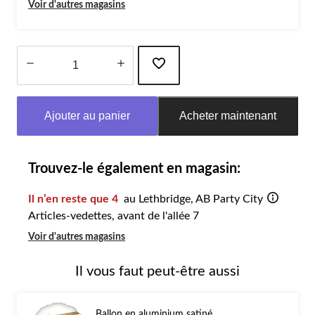
Voir d'autres magasins
Quantité
mise
Ajouter au panier
Acheter maintenant
à
jour
à
1
Trouvez-le également en magasin:
Il n’en reste que 4
au Lethbridge, AB Party City
Articles-vedettes, avant de l'allée 7
Voir d'autres magasins
Il vous faut peut-être aussi
Ballon en aluminium satiné