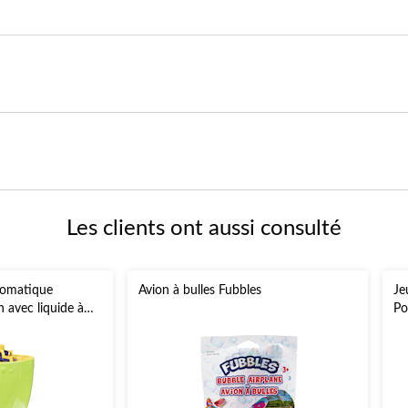
Les clients ont aussi consulté
tomatique
Avion à bulles Fubbles
Je
h avec liquide à
Po
ans et plus, pour
an
extérieur
pa