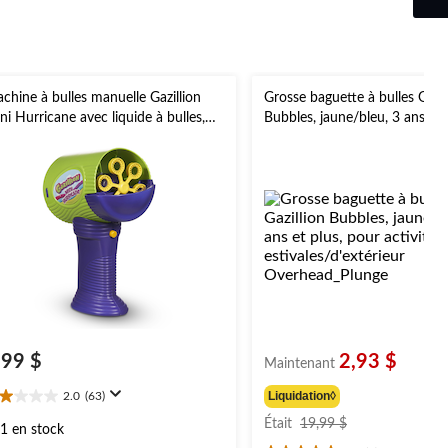
chine à bulles manuelle Gazillion
Grosse baguette à bulles Gazil
ni Hurricane avec liquide à bulles,
Bubbles, jaune/bleu, 3 ans et 
olet/vert, 3 ans et plus, pour activités
pour activités estivales/d'exté
tivales/d'extérieur
,99 $
2,93 $
Maintenant
Liquidation◊
2.0
(63)
0
prix
oile(s)
Était
19,99 $
1 en stock
était
r