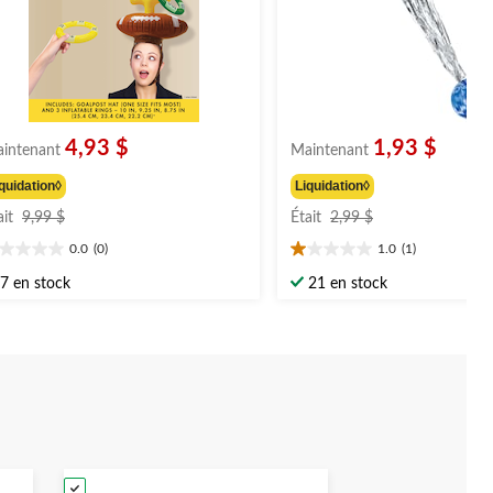
4,93 $
1,93 $
intenant
Maintenant
quidation◊
Liquidation◊
prix
prix
ait
9,99 $
Était
2,99 $
était
était
0.0
(0)
1.0
(1)
9,99 $
2,99 $
0
1.0
oile(s)
étoile(s)
7 en stock
21 en stock
r
sur
5.
1
évaluation