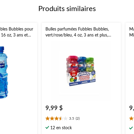
Produits similaires
bbles Bubbles pour
Bulles parfumées Fubbles Bubbles,
Ma
 16 oz, 3 ans et
vert/rose/bleu, 4 oz, 3 ans et plus,
Mi
pour activités estivales/d'extérieur,
vi
paq. 6
es
9,99 $
9
3.5
(2)
3.5
2.
étoile(s)
ét
12 en stock
sur
su