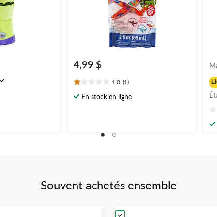
4,99 $
Ma
Li
1.0
(1)
1.0
étoile(s)
Ét
En stock en ligne
sur
0.
5.
ét
1
su
évaluation
5.
Souvent achetés ensemble