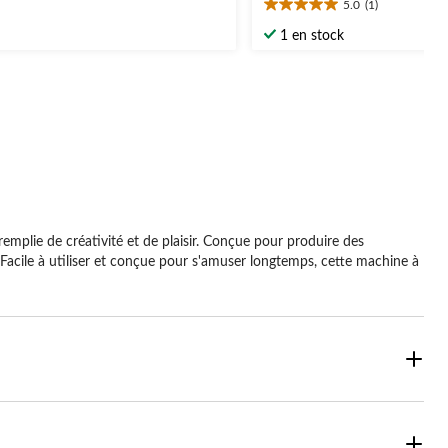
5.0
(1)
19,99 $
5.0
étoile(s)
3
1 en stock
sur
aluations
5.
1
évaluation
plie de créativité et de plaisir. Conçue pour produire des
 Facile à utiliser et conçue pour s'amuser longtemps, cette machine à