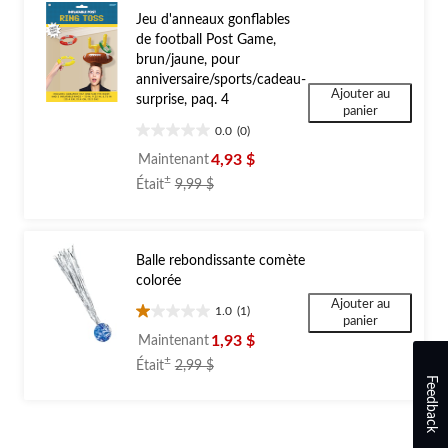
Jeu d'anneaux gonflables
de football Post Game,
brun/jaune, pour
anniversaire/sports/cadeau-
Ajouter au
surprise, paq. 4
panier
0.0
(0)
0.0
étoile(s)
4,93 $
Maintenant
sur
prix
±
Était
9,99 $
5.
était
9,99 $
Balle rebondissante comète
colorée
Ajouter au
1.0
(1)
1.0
panier
étoile(s)
1,93 $
Maintenant
sur
prix
±
Était
2,99 $
5.
était
Feedback
1
2,99 $
évaluation