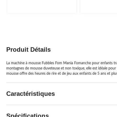
5.
5.
3
6
évaluations
évaluations
Produit Détails
La machine à mousse Fubbles Fom Mania Fomanche pour enfants transf
montagnes de mousse duveteuse et non toxique, elle est idéale pour s
mousse offre des heures de rire et de jeu aux enfants de 5 ans et plus
Caractéristiques
Spécifications