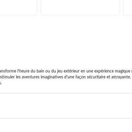
5.
5.
2
6
évaluations
év
orme l'heure du bain ou du jeu extérieur en une expérience magique rem
timuler les aventures imaginatives d'une façon sécuritaire et attrayante.
.