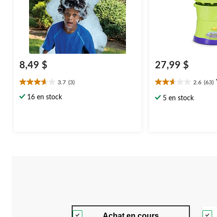
8,49 $
27,99 $
3.7
(3)
2.6
(63)
3.7
2.6
étoile(s)
étoile(s)
16 en stock
5 en stock
sur
sur
5.
5.
3
63
évaluations
évaluations
Achat en cours