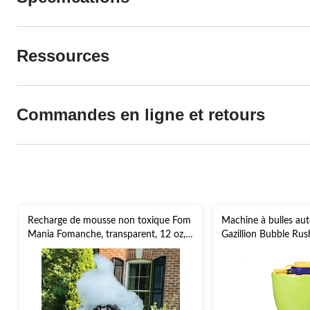
Ressources
Commandes en ligne et retours
Recharge de mousse non toxique Fom
Machine à bulles au
Mania Fomanche, transparent, 12 oz, 5
Gazillion Bubble Rus
ans et plus, pour activités
bulles, vert, 8 oz, 3 
estivales/d'extérieur
activités estivales/d'