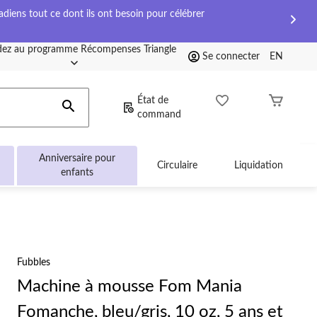
diens tout ce dont ils ont besoin pour célébrer
ez au programme Récompenses Triangle
Se connecter
EN
État de
command
Anniversaire pour
Circulaire
Liquidation
enfants
Fubbles
Machine à mousse Fom Mania
Fomanche, bleu/gris, 10 oz, 5 ans et