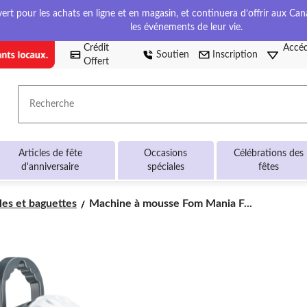
t pour les achats en ligne et en magasin, et continuera d’offrir aux Cana
les événements de leur vie.
Crédit
Accéd
Soutien
Inscription
Offert
Recherche
Articles de fête
Occasions
Célébrations des
d'anniversaire
spéciales
fêtes
Machine
les et baguettes
Machine à mousse Fom Mania F...
à
mousse
Fom
Mania
Fomanche,
bleu/gris,
10