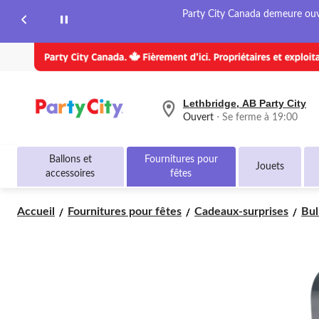
page.
Party City Canada demeure ouver
Lethbridge, AB Party City
votre
Ouvert
⋅ Se ferme à 19:00
magasin
préféré
est
Ballons et
Fournitures pour
Lethbridge,
Jouets
accessoires
fêtes
AB
Party
City,
Accueil
Fournitures pour fêtes
Cadeaux-surprises
Bul
courament
Ouvert,
Se
ferme
à
à
19:00
cliquer
pour