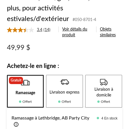
plus, pour activités
estivales/d'extérieur
#050-8701-4
Voir détails du
Objets
3.4
(14)
Lire
produit
similaires
les
14
commentaires.
49,99 $
Lien
vers
la
même
Achetez-le en ligne :
page.
Gratuit
Livraison à
Livraison express
Ramassage
domicile
Offert
Offert
Offert
Ramassage à Lethbridge, AB Party City
4 En stock