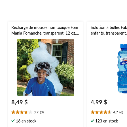
Recharge de mousse non toxique Fom
Solution à bulles Fu
Mania Fomanche, transparent, 12 oz, 5
enfants, transparent,
ans et plus, pour activités
plus, pour activités
estivales/d'extérieur
estivales/d'extérieur
8,49 $
4,99 $
3.7
(3)
4.7
(6)
3.7
4.7
étoile(s)
étoile(s)
16 en stock
123 en stock
sur
sur