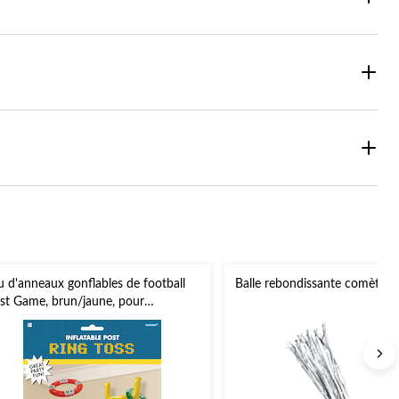
u d'anneaux gonflables de football
Balle rebondissante comète c
st Game, brun/jaune, pour
niversaire/sports/cadeau-surprise,
q. 4