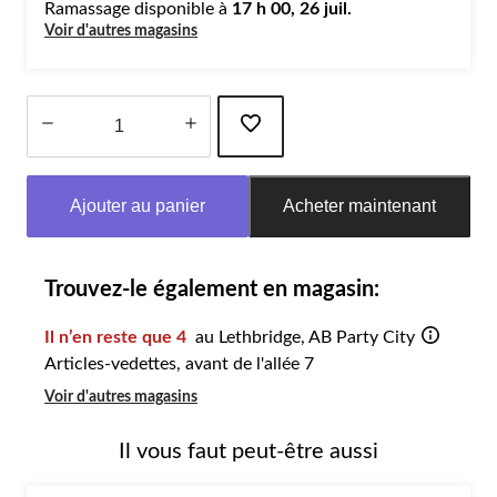
Ramassage disponible à
17 h 00, 26 juil.
Voir d'autres magasins
Quantité
mise
Ajouter au panier
Acheter maintenant
à
jour
à
1
Trouvez-le également en magasin:
Il n’en reste que 4
au Lethbridge, AB Party City
Articles-vedettes, avant de l'allée 7
Voir d'autres magasins
Il vous faut peut-être aussi