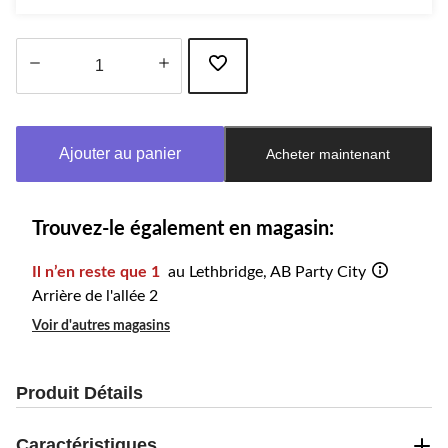
Quantité
mise
à
Ajouter au panier
Acheter maintenant
jour
à
1
Trouvez-le également en magasin:
Il n’en reste que 1
au Lethbridge, AB Party City
Arrière de l'allée 2
Voir d'autres magasins
Produit Détails
Caractéristiques