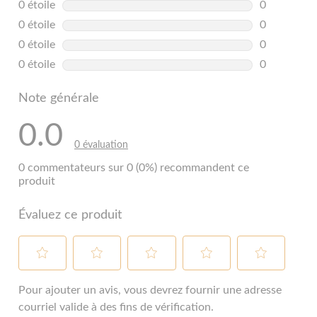
0 étoile
étoiles
0
0 commentai
0 étoile
étoiles
0
0 commentai
0 étoile
étoiles
0
0 commentai
0 étoile
étoiles
0
0 commentai
Note générale
0.0
0 évaluation
0 commentateurs sur 0 (0%) recommandent ce
produit
Évaluez ce produit
Sélectionnez
Sélectionnez
Sélectionnez
Sélectionnez
Sélectionnez
pour
pour
pour
pour
pour
Pour ajouter un avis, vous devrez fournir une adresse
évaluer
évaluer
évaluer
évaluer
évaluer
courriel valide à des fins de vérification.
l'article
l'article
l'article
l'article
l'article