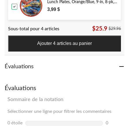
Lunch Plates, Orange/Blue, 9-in, 8-pk,
for Birthday Party
3,99 $
$25.9
Sous-total pour 4 articles
$29.96
Ajouter 4 articles au panier
Évaluations
Évaluations
Sommaire de la notation
Sélectionner une ligne pour filtrer les commentaires
0 étoile
étoiles
0
0 commentai