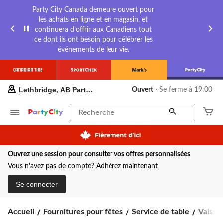
Party City Canada demeure ouvert pour
les achats en ligne et en magasin, et
continuera d’offrir aux Canadiens tout
ce dont ils ont besoin pour célébrer les
événements de leur vie.
votre
Lethbridge, AB Party City
Ouvert
⋅ Se ferme à 19:00
magasin
préféré
est
Recherche
Lethbridge,
AB
Party
City,
Ouvrez une session pour consulter vos offres personnalisées
courament
Ouvert,
Vous n’avez pas de compte?
Adhérez maintenant
Se
ferme
Se connecter
à
à
19:00
Accueil
Fournitures pour fêtes
Service de table
Vaissel
cliquer