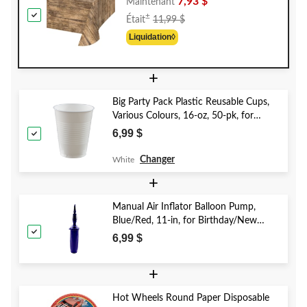
7,93 $
Maintenant
Prix
±
Était
11,99 $
Était
Liquidation◊
11,99 $
+
Big Party Pack Plastic Reusable Cups,
Various Colours, 16-oz, 50-pk, for
Christmas/Thanksgiving/New Year's
6,99 $
Eve/Birthday Party
Changer
White
+
Manual Air Inflator Balloon Pump,
Blue/Red, 11-in, for Birthday/New
Year's Eve/Graduation/Baby
6,99 $
Shower/Wedding/Halloween
+
Hot Wheels Round Paper Disposable