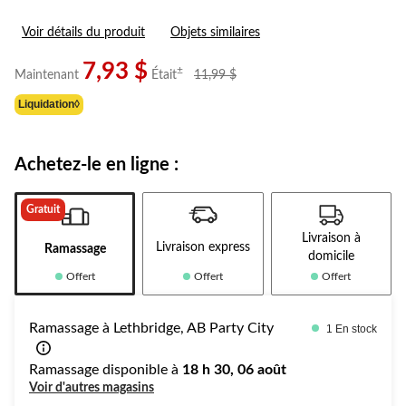
Voir détails du produit
Objets similaires
7,93 $
prix
±
Maintenant
Était
11,99 $
était
Liquidation◊
11,99 $
Achetez-le en ligne :
Gratuit
Livraison à
Livraison express
Ramassage
domicile
Offert
Offert
Offert
Ramassage à Lethbridge, AB Party City
1 En stock
Ramassage disponible à
18 h 30, 06 août
Voir d'autres magasins