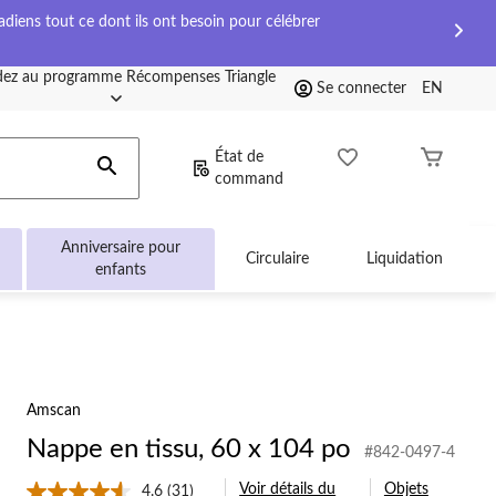
diens tout ce dont ils ont besoin pour célébrer
ez au programme Récompenses Triangle
Se connecter
EN
État de
command
Anniversaire pour
Circulaire
Liquidation
enfants
Amscan
Nappe en tissu, 60 x 104 po
#842-0497-4
Voir détails du
Objets
4.6
(31)