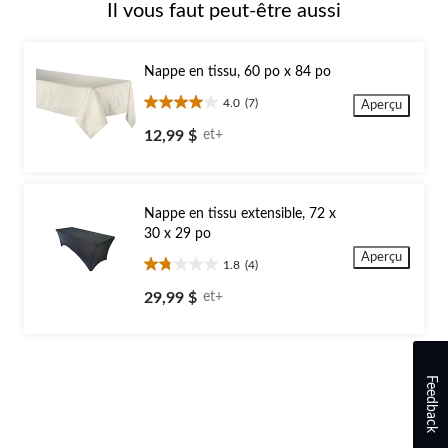
Il vous faut peut-être aussi
Nappe en tissu, 60 po x 84 po
4.0
(7)
Aperçu
4.0
étoile(s)
12,99 $
et+
sur
5.
7
évaluations
Nappe en tissu extensible, 72 x
30 x 29 po
Aperçu
1.8
(4)
1.8
étoile(s)
29,99 $
et+
sur
5.
4
évaluations
Feedback