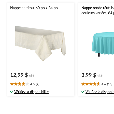
Nappe en tissu, 60 po x 84 po
Nappe ronde réutilis
couleurs variées, 84
Noël/Action de grâce
d'anniversaire
12,99 $
3,99 $
et+
et+
4.0
(7)
4.6
(10)
4.0
4.6
étoile(s)
étoile(s)
Vérifiez la disponibilité
Vérifiez la disponib
sur
sur
5.
5.
7
10
évaluations
évaluations