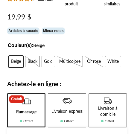
Lire
produit
similaires
les
31
commentaires.
19,99 $
Lien
vers
la
Articles à succès
Mieux notes
même
page.
Couleur(s):
Beige
Beige
Black
Gold
Multicolore
Or rose
White
Achetez-le en ligne :
Gratuit
Livraison à
Livraison express
Ramassage
domicile
Offert
Offert
Offert