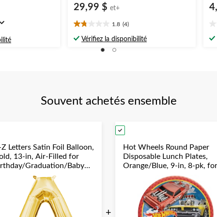
29,99 $
4
et+
1.8
(4)
1.8
0.
étoile(s)
ét
Vérifiez la disponibilité
ilité
sur
su
5.
5.
4
évaluations
Souvent achetés ensemble
Z Letters Satin Foil Balloon,
Hot Wheels Round Paper
ld, 13-in, Air-Filled for
Disposable Lunch Plates,
irthday/Graduation/Baby
Orange/Blue, 9-in, 8-pk, fo
hower/Wedding
Birthday Party
+