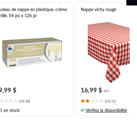
uleau de nappe en plastique, crème
Nappe vichy rouge
nille, 54 po x 126 pi
9,99 $
16,99 $
et+
0.0
(0)
2.0
(1)
0
2.0
oile(s)
étoile(s)
1 en stock
Vérifiez la disponibilité
r
sur
5.
1
évaluation