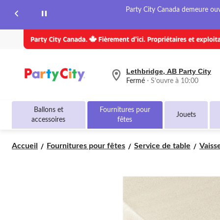
page.
Party City Canada demeure ouver
Lethbridge, AB Party City
votre
Fermé
⋅ S’ouvre à 10:00
magasin
préféré
est
Ballons et
Fournitures pour
Lethbridge,
Jouets
accessoires
fêtes
AB
Party
City,
Accueil
Fournitures pour fêtes
Service de table
Vaisse
courament
Fermé,
S’ouvre
à
à
10:00
cliquer
pour
changer