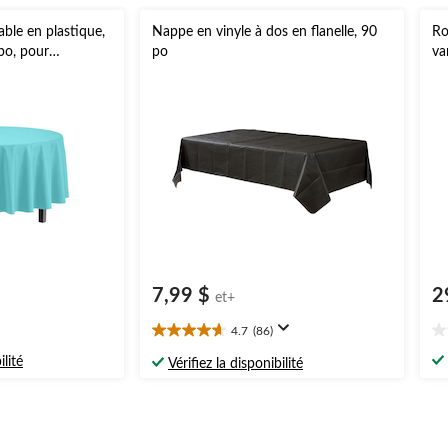
able en plastique,
Nappe en vinyle à dos en flanelle, 90
Ro
 po, pour
po
va
s/réveillon/fête
7,99 $
2
et+
4.7
(86)
4.7
0.
étoile(s)
ét
ilité
Vérifiez la disponibilité
sur
su
5.
5.
86
évaluations