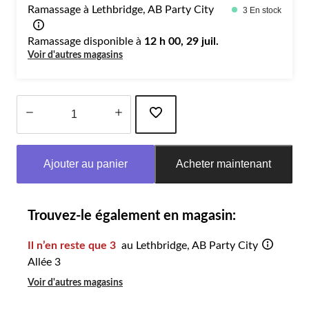
Ramassage à Lethbridge, AB Party City
3 En stock
Ramassage disponible à
12 h 00, 29 juil.
Voir d'autres magasins
Quantité
mise
Ajouter au panier
Acheter maintenant
à
jour
à
1
Trouvez-le également en magasin:
Il n’en reste que 3
au Lethbridge, AB Party City
Allée 3
Voir d'autres magasins