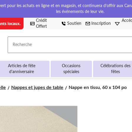
t pour les achats en ligne et en magasin, et continuera d’offrir aux Cana
les événements de leur vie.
Crédit
Accéd
Soutien
Inscription
Offert
Recherche
Articles de fête
Occasions
Célébrations des
d'anniversaire
spéciales
fêtes
Nappe
lle
Nappes et jupes de table
Nappe en tissu, 60 x 104 po
en
tissu,
60
x
104
po