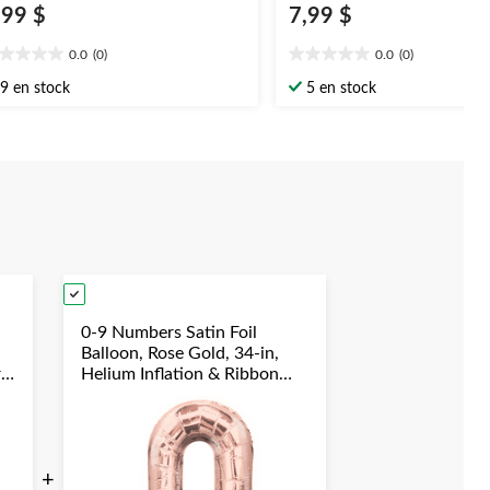
,99 $
7,99 $
0.0
(0)
0.0
(0)
0
0.0
oile(s)
étoile(s)
9 en stock
5 en stock
r
sur
5.
0-9 Numbers Satin Foil
Balloon, Rose Gold, 34-in,
r
Helium Inflation & Ribbon
Included for
Birthday/Graduation/New
Year's Eve/Anniversary
+